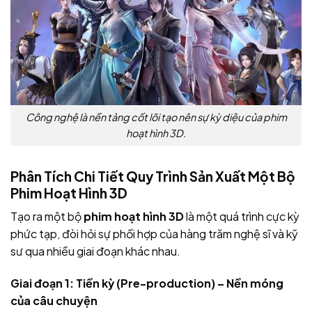
Công nghệ là nền tảng cốt lõi tạo nên sự kỳ diệu của phim
hoạt hình 3D.
Phân Tích Chi Tiết Quy Trình Sản Xuất Một Bộ
Phim Hoạt Hình 3D
Tạo ra một bộ
phim hoạt hình 3D
là một quá trình cực kỳ
phức tạp, đòi hỏi sự phối hợp của hàng trăm nghệ sĩ và kỹ
sư qua nhiều giai đoạn khác nhau.
Giai đoạn 1: Tiền kỳ (Pre-production) – Nền móng
của câu chuyện