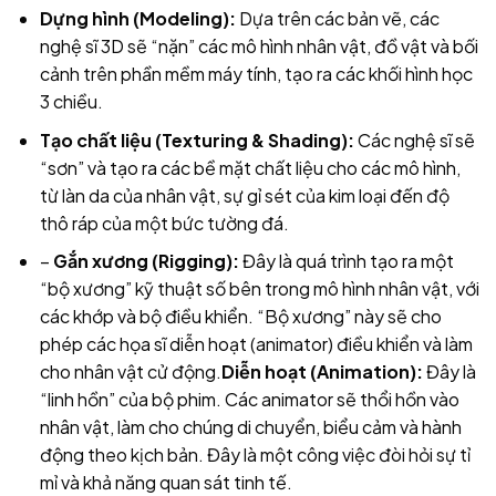
Dựng hình (Modeling):
Dựa trên các bản vẽ, các
nghệ sĩ 3D sẽ “nặn” các mô hình nhân vật, đồ vật và bối
cảnh trên phần mềm máy tính, tạo ra các khối hình học
3 chiều.
Tạo chất liệu (Texturing & Shading):
Các nghệ sĩ sẽ
“sơn” và tạo ra các bề mặt chất liệu cho các mô hình,
từ làn da của nhân vật, sự gỉ sét của kim loại đến độ
thô ráp của một bức tường đá.
–
Gắn xương (Rigging):
Đây là quá trình tạo ra một
“bộ xương” kỹ thuật số bên trong mô hình nhân vật, với
các khớp và bộ điều khiển. “Bộ xương” này sẽ cho
phép các họa sĩ diễn hoạt (animator) điều khiển và làm
cho nhân vật cử động.
Diễn hoạt (Animation):
Đây là
“linh hồn” của bộ phim. Các animator sẽ thổi hồn vào
nhân vật, làm cho chúng di chuyển, biểu cảm và hành
động theo kịch bản. Đây là một công việc đòi hỏi sự tỉ
mỉ và khả năng quan sát tinh tế.