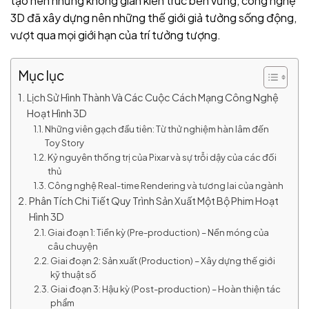
tạo nên những không gian kiến trúc bền vững, công nghệ
3D đã xây dựng nên những thế giới giả tưởng sống động,
vượt qua mọi giới hạn của trí tưởng tượng.
Mục lục
Lịch Sử Hình Thành Và Các Cuộc Cách Mạng Công Nghệ
Hoạt Hình 3D
Những viên gạch đầu tiên: Từ thử nghiệm hàn lâm đến
Toy Story
Kỷ nguyên thống trị của Pixar và sự trỗi dậy của các đối
thủ
Công nghệ Real-time Rendering và tương lai của ngành
Phân Tích Chi Tiết Quy Trình Sản Xuất Một Bộ Phim Hoạt
Hình 3D
Giai đoạn 1: Tiền kỳ (Pre-production) – Nền móng của
câu chuyện
Giai đoạn 2: Sản xuất (Production) – Xây dựng thế giới
kỹ thuật số
Giai đoạn 3: Hậu kỳ (Post-production) – Hoàn thiện tác
phẩm