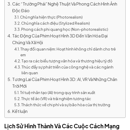
Các “Trường Phái” Nghệ Thuật Và Phong Cách Hình Ảnh
Độc Đáo
Chủ nghĩa hiện thực (Photorealism)
Chủ nghĩa cách điệu (Stylized Realism)
Phong cách phi quang học (Non-photorealistic)
Tác Động Của Phim Hoạt Hình 3D Đến Văn Hóa Đại
Chúng Và Xã Hội
Thay đổi quan niệm: Hoạt hình không chỉ dành cho trẻ
em
Tạo ra các biểu tượng văn hóa và thương hiệu tỷ đô
Thúc đẩy sự phát triển của công nghệ và các ngành
liên quan
Tương Lai Của Phim Hoạt Hình 3D: AI, VR Và Những Chân
Trời Mới
Trí tuệ nhân tạo (AI) trong quy trình sản xuất
Thực tế ảo (VR) và trải nghiệm tương tác
Thách thức về chi phí và sự bão hòa của thị trường
Kết luận
Lịch Sử Hình Thành Và Các Cuộc Cách Mạng