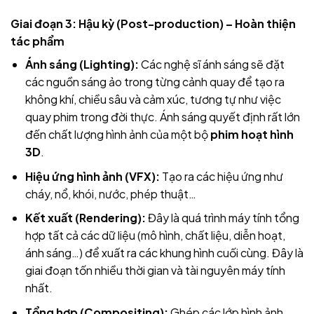
Giai đoạn 3: Hậu kỳ (Post-production) – Hoàn thiện
tác phẩm
Ánh sáng (Lighting):
Các nghệ sĩ ánh sáng sẽ đặt
các nguồn sáng ảo trong từng cảnh quay để tạo ra
không khí, chiều sâu và cảm xúc, tương tự như việc
quay phim trong đời thực. Ánh sáng quyết định rất lớn
đến chất lượng hình ảnh của một bộ
phim hoạt hình
3D
.
Hiệu ứng hình ảnh (VFX):
Tạo ra các hiệu ứng như
cháy, nổ, khói, nước, phép thuật…
Kết xuất (Rendering):
Đây là quá trình máy tính tổng
hợp tất cả các dữ liệu (mô hình, chất liệu, diễn hoạt,
ánh sáng…) để xuất ra các khung hình cuối cùng. Đây là
giai đoạn tốn nhiều thời gian và tài nguyên máy tính
nhất.
Tổng hợp (Compositing):
Ghép các lớp hình ảnh,