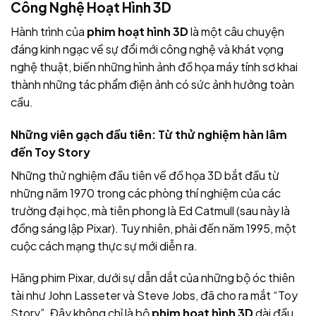
Công Nghệ Hoạt Hình 3D
Hành trình của
phim hoạt hình 3D
là một câu chuyện
đáng kinh ngạc về sự đổi mới công nghệ và khát vọng
nghệ thuật, biến những hình ảnh đồ họa máy tính sơ khai
thành những tác phẩm điện ảnh có sức ảnh hưởng toàn
cầu.
Những viên gạch đầu tiên: Từ thử nghiệm hàn lâm
đến Toy Story
Những thử nghiệm đầu tiên về đồ họa 3D bắt đầu từ
những năm 1970 trong các phòng thí nghiệm của các
trường đại học, mà tiên phong là Ed Catmull (sau này là
đồng sáng lập Pixar). Tuy nhiên, phải đến năm 1995, một
cuộc cách mạng thực sự mới diễn ra.
Hãng phim Pixar, dưới sự dẫn dắt của những bộ óc thiên
tài như John Lasseter và Steve Jobs, đã cho ra mắt “Toy
Story”. Đây không chỉ là bộ
phim hoạt hình 3D
dài đầu