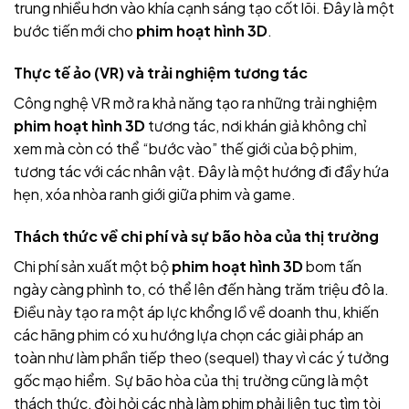
trung nhiều hơn vào khía cạnh sáng tạo cốt lõi. Đây là một
bước tiến mới cho
phim hoạt hình 3D
.
Thực tế ảo (VR) và trải nghiệm tương tác
Công nghệ VR mở ra khả năng tạo ra những trải nghiệm
phim hoạt hình 3D
tương tác, nơi khán giả không chỉ
xem mà còn có thể “bước vào” thế giới của bộ phim,
tương tác với các nhân vật. Đây là một hướng đi đầy hứa
hẹn, xóa nhòa ranh giới giữa phim và game.
Thách thức về chi phí và sự bão hòa của thị trường
Chi phí sản xuất một bộ
phim hoạt hình 3D
bom tấn
ngày càng phình to, có thể lên đến hàng trăm triệu đô la.
Điều này tạo ra một áp lực khổng lồ về doanh thu, khiến
các hãng phim có xu hướng lựa chọn các giải pháp an
toàn như làm phần tiếp theo (sequel) thay vì các ý tưởng
gốc mạo hiểm. Sự bão hòa của thị trường cũng là một
thách thức, đòi hỏi các nhà làm phim phải liên tục tìm tòi