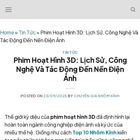
Skip
to
content
Home
»
Tin Tức
»
Phim Hoạt Hình 3D: Lịch Sử, Công Nghệ Và
Tác Động Đến Nền Điện Ảnh
TIN TỨC
Phim Hoạt Hình 3D: Lịch Sử, Công
Nghệ Và Tác Động Đến Nền Điện
Ảnh
POSTED ON
23/09/2025
BY
CHUYÊN GIA NHÔM KÍNH
Thế giới kỳ diệu của
phim hoạt hình 3D
đã định hình lại
hoàn toàn ngành công nghiệp điện ảnh và ký ức của
nhiều thế hệ. Giống như cách
Top 10 Nhôm Kính
kiến