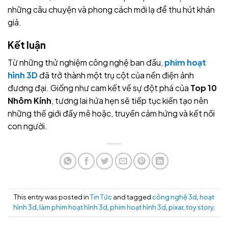
những câu chuyện và phong cách mới lạ để thu hút khán
giả.
Kết luận
Từ những thử nghiệm công nghệ ban đầu,
phim hoạt
hình 3D
đã trở thành một trụ cột của nền điện ảnh
đương đại. Giống như cam kết về sự đột phá của
Top 10
Nhôm Kính
, tương lai hứa hẹn sẽ tiếp tục kiến tạo nên
những thế giới đầy mê hoặc, truyền cảm hứng và kết nối
con người.
This entry was posted in
Tin Tức
and tagged
công nghệ 3d
,
hoạt
hình 3d
,
làm phim hoạt hình 3d
,
phim hoạt hình 3d
,
pixar
,
toy story
.