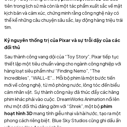
tiên trong lịch sử mà còn là một tác phẩm xuất sắc về mặt
kịch bản và cảm xúc, chứng minh rằng công nghệ này có
thể kể những câu chuyện sâu sắc, lay động hàng triệu trái
tim.
Kỷ nguyên thống trị của Pixar và sự trỗi dậy của các
đối thủ
Sau thành công vang dội của “Toy Story”, Pixar tiếp tục
thiết lập một tiêu chuẩn vàng cho ngành công nghiệp với
hàng loạt siêu phẩm như “Finding Nemo”, “The
Incredibles”, “WALL-E”… Mỗi bộ phim là một bước tiến
mới về công nghệ, từ mô phỏng nước, lông tóc đến biểu
cảm nhân vật. Sự thành công này đã thúc đẩy các hãng
phim khác phải vào cuộc. DreamWorks Animation nổi lên
như một đối thủ đáng gờm với “Shrek”, một bộ
phim
hoạt hình 3D
mang tính giễu nhại và hài hước, tạo ra một
phong cách riêng biệt. Blue Sky Studios cũng ghi dấu ấn