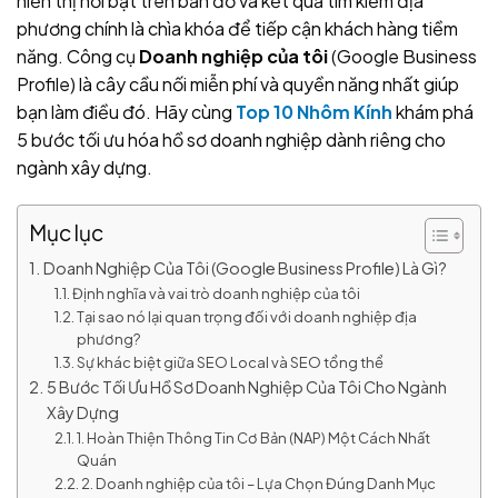
hiển thị nổi bật trên bản đồ và kết quả tìm kiếm địa
phương chính là chìa khóa để tiếp cận khách hàng tiềm
năng. Công cụ
Doanh nghiệp của tôi
(Google Business
Profile) là cây cầu nối miễn phí và quyền năng nhất giúp
bạn làm điều đó. Hãy cùng
Top 10 Nhôm Kính
khám phá
5 bước tối ưu hóa hồ sơ doanh nghiệp dành riêng cho
ngành xây dựng.
Mục lục
Doanh Nghiệp Của Tôi (Google Business Profile) Là Gì?
Định nghĩa và vai trò doanh nghiệp của tôi
Tại sao nó lại quan trọng đối với doanh nghiệp địa
phương?
Sự khác biệt giữa SEO Local và SEO tổng thể
5 Bước Tối Ưu Hồ Sơ Doanh Nghiệp Của Tôi Cho Ngành
Xây Dựng
1. Hoàn Thiện Thông Tin Cơ Bản (NAP) Một Cách Nhất
Quán
2. Doanh nghiệp của tôi – Lựa Chọn Đúng Danh Mục