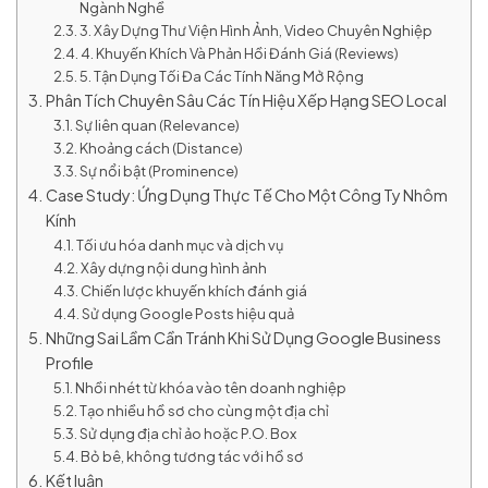
Ngành Nghề
3. Xây Dựng Thư Viện Hình Ảnh, Video Chuyên Nghiệp
4. Khuyến Khích Và Phản Hồi Đánh Giá (Reviews)
5. Tận Dụng Tối Đa Các Tính Năng Mở Rộng
Phân Tích Chuyên Sâu Các Tín Hiệu Xếp Hạng SEO Local
Sự liên quan (Relevance)
Khoảng cách (Distance)
Sự nổi bật (Prominence)
Case Study: Ứng Dụng Thực Tế Cho Một Công Ty Nhôm
Kính
Tối ưu hóa danh mục và dịch vụ
Xây dựng nội dung hình ảnh
Chiến lược khuyến khích đánh giá
Sử dụng Google Posts hiệu quả
Những Sai Lầm Cần Tránh Khi Sử Dụng Google Business
Profile
Nhồi nhét từ khóa vào tên doanh nghiệp
Tạo nhiều hồ sơ cho cùng một địa chỉ
Sử dụng địa chỉ ảo hoặc P.O. Box
Bỏ bê, không tương tác với hồ sơ
Kết luận