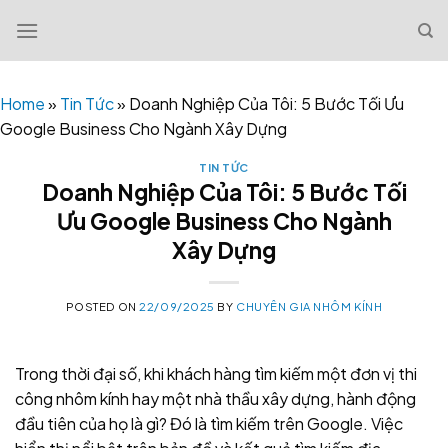
Skip
to
content
Home
»
Tin Tức
»
Doanh Nghiệp Của Tôi: 5 Bước Tối Ưu
Google Business Cho Ngành Xây Dựng
TIN TỨC
Doanh Nghiệp Của Tôi: 5 Bước Tối
Ưu Google Business Cho Ngành
Xây Dựng
POSTED ON
22/09/2025
BY
CHUYÊN GIA NHÔM KÍNH
Trong thời đại số, khi khách hàng tìm kiếm một đơn vị thi
công nhôm kính hay một nhà thầu xây dựng, hành động
đầu tiên của họ là gì? Đó là tìm kiếm trên Google. Việc