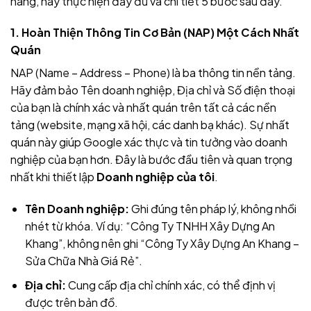
hàng, hãy thực hiện đầy đủ và chi tiết 5 bước sau đây.
1. Hoàn Thiện Thông Tin Cơ Bản (NAP) Một Cách Nhất
Quán
NAP (Name – Address – Phone) là ba thông tin nền tảng.
Hãy đảm bảo Tên doanh nghiệp, Địa chỉ và Số điện thoại
của bạn là chính xác và nhất quán trên tất cả các nền
tảng (website, mạng xã hội, các danh bạ khác). Sự nhất
quán này giúp Google xác thực và tin tưởng vào doanh
nghiệp của bạn hơn. Đây là bước đầu tiên và quan trọng
nhất khi thiết lập
Doanh nghiệp của tôi
.
Tên Doanh nghiệp:
Ghi đúng tên pháp lý, không nhồi
nhét từ khóa. Ví dụ: “Công Ty TNHH Xây Dựng An
Khang”, không nên ghi “Công Ty Xây Dựng An Khang –
Sửa Chữa Nhà Giá Rẻ”.
Địa chỉ:
Cung cấp địa chỉ chính xác, có thể định vị
được trên bản đồ.