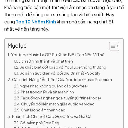
Từ những bản hit thịnh hành đến các bản cover độc đáo,
khả năng tiếp cận một thư viện âm nhạc đa dạng là yếu tố
then chốt để nâng cao sự sáng tạo và hiệu suất. Hãy
cùng
Top 10 Nhôm Kính
khám phá cẩm nang chi tiết
nhất về nền tảng này.
Mục lục
Youtube Music Là Gì? Sự Khác Biệt Tạo Nên Vị Thế
Lịch sử hình thành và phát triển
Sự khác biệt cốt lõi so với YouTube thông thường
So sánh trực diện với đối thủ lớn nhất – Spotify
Các Tính Năng “Ăn Tiền” Của Youtube Music Premium
Nghe nhạc không quảng cáo (Ad-free)
Phát trong nền và tắt màn hình
Tải xuống và nghe ngoại tuyến (Offline Mode)
Chuyển đổi liền mạch giữa Audio và Video
Chất lượng âm thanh cao
Phân Tích Chi Tiết Các Gói Cước Và Giá Cả
Gói miễn phí (Free Tier)