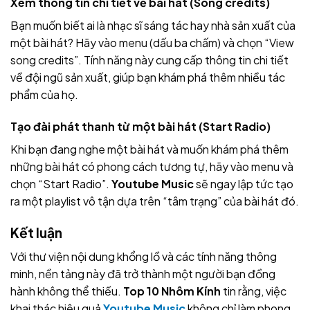
Xem thông tin chi tiết về bài hát (Song credits)
Bạn muốn biết ai là nhạc sĩ sáng tác hay nhà sản xuất của
một bài hát? Hãy vào menu (dấu ba chấm) và chọn “View
song credits”. Tính năng này cung cấp thông tin chi tiết
về đội ngũ sản xuất, giúp bạn khám phá thêm nhiều tác
phẩm của họ.
Tạo đài phát thanh từ một bài hát (Start Radio)
Khi bạn đang nghe một bài hát và muốn khám phá thêm
những bài hát có phong cách tương tự, hãy vào menu và
chọn “Start Radio”.
Youtube Music
sẽ ngay lập tức tạo
ra một playlist vô tận dựa trên “tâm trạng” của bài hát đó.
Kết luận
Với thư viện nội dung khổng lồ và các tính năng thông
minh, nền tảng này đã trở thành một người bạn đồng
hành không thể thiếu.
Top 10 Nhôm Kính
tin rằng, việc
khai thác hiệu quả
Youtube Music
không chỉ làm phong