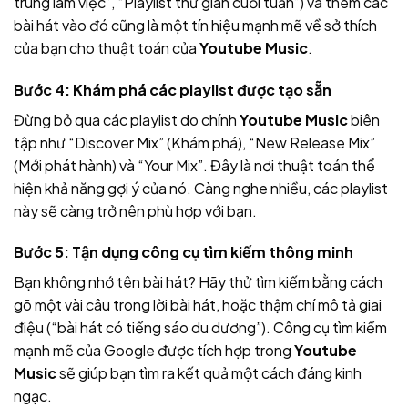
trung làm việc”, “Playlist thư giãn cuối tuần”) và thêm các
bài hát vào đó cũng là một tín hiệu mạnh mẽ về sở thích
của bạn cho thuật toán của
Youtube Music
.
Bước 4: Khám phá các playlist được tạo sẵn
Đừng bỏ qua các playlist do chính
Youtube Music
biên
tập như “Discover Mix” (Khám phá), “New Release Mix”
(Mới phát hành) và “Your Mix”. Đây là nơi thuật toán thể
hiện khả năng gợi ý của nó. Càng nghe nhiều, các playlist
này sẽ càng trở nên phù hợp với bạn.
Bước 5: Tận dụng công cụ tìm kiếm thông minh
Bạn không nhớ tên bài hát? Hãy thử tìm kiếm bằng cách
gõ một vài câu trong lời bài hát, hoặc thậm chí mô tả giai
điệu (“bài hát có tiếng sáo du dương”). Công cụ tìm kiếm
mạnh mẽ của Google được tích hợp trong
Youtube
Music
sẽ giúp bạn tìm ra kết quả một cách đáng kinh
ngạc.