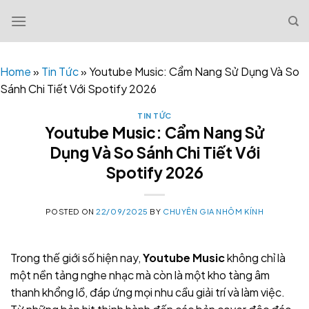
Skip
to
content
Home
»
Tin Tức
»
Youtube Music: Cẩm Nang Sử Dụng Và So
Sánh Chi Tiết Với Spotify 2026
TIN TỨC
Youtube Music: Cẩm Nang Sử
Dụng Và So Sánh Chi Tiết Với
Spotify 2026
POSTED ON
22/09/2025
BY
CHUYÊN GIA NHÔM KÍNH
Trong thế giới số hiện nay,
Youtube Music
không chỉ là
một nền tảng nghe nhạc mà còn là một kho tàng âm
thanh khổng lồ, đáp ứng mọi nhu cầu giải trí và làm việc.