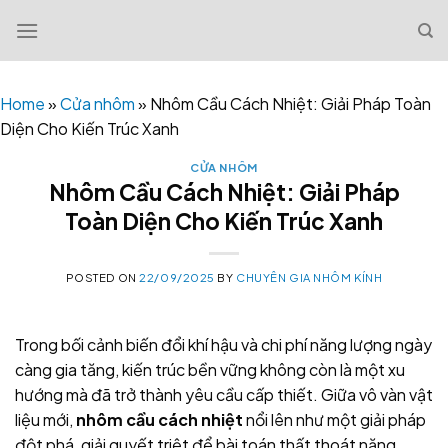
Skip
to
content
Home
»
Cửa nhôm
»
Nhôm Cầu Cách Nhiệt: Giải Pháp Toàn
Diện Cho Kiến Trúc Xanh
CỬA NHÔM
Nhôm Cầu Cách Nhiệt: Giải Pháp
Toàn Diện Cho Kiến Trúc Xanh
POSTED ON
22/09/2025
BY
CHUYÊN GIA NHÔM KÍNH
Trong bối cảnh biến đổi khí hậu và chi phí năng lượng ngày
càng gia tăng, kiến trúc bền vững không còn là một xu
hướng mà đã trở thành yêu cầu cấp thiết. Giữa vô vàn vật
liệu mới,
nhôm cầu cách nhiệt
nổi lên như một giải pháp
đột phá, giải quyết triệt để bài toán thất thoát năng