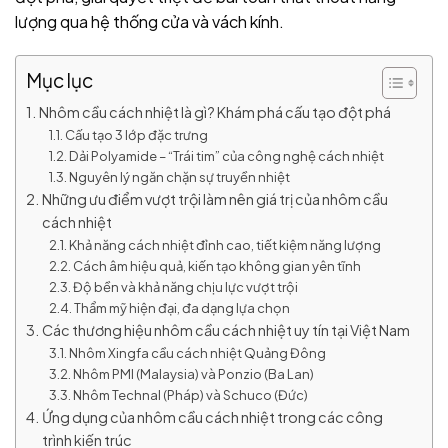
lượng qua hệ thống cửa và vách kính.
Mục lục
Nhôm cầu cách nhiệt là gì? Khám phá cấu tạo đột phá
Cấu tạo 3 lớp đặc trưng
Dải Polyamide – “Trái tim” của công nghệ cách nhiệt
Nguyên lý ngăn chặn sự truyền nhiệt
Những ưu điểm vượt trội làm nên giá trị của nhôm cầu
cách nhiệt
Khả năng cách nhiệt đỉnh cao, tiết kiệm năng lượng
Cách âm hiệu quả, kiến tạo không gian yên tĩnh
Độ bền và khả năng chịu lực vượt trội
Thẩm mỹ hiện đại, đa dạng lựa chọn
Các thương hiệu nhôm cầu cách nhiệt uy tín tại Việt Nam
Nhôm Xingfa cầu cách nhiệt Quảng Đông
Nhôm PMI (Malaysia) và Ponzio (Ba Lan)
Nhôm Technal (Pháp) và Schuco (Đức)
Ứng dụng của nhôm cầu cách nhiệt trong các công
trình kiến trúc