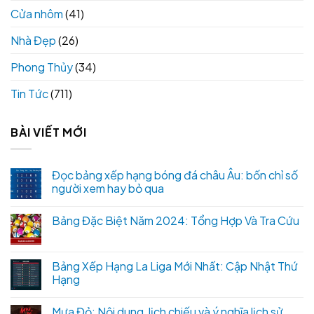
Cửa nhôm
(41)
Nhà Đẹp
(26)
Phong Thủy
(34)
Tin Tức
(711)
BÀI VIẾT MỚI
Đọc bảng xếp hạng bóng đá châu Âu: bốn chỉ số
người xem hay bỏ qua
Bảng Đặc Biệt Năm 2024: Tổng Hợp Và Tra Cứu
Bảng Xếp Hạng La Liga Mới Nhất: Cập Nhật Thứ
Hạng
Mưa Đỏ: Nội dung, lịch chiếu và ý nghĩa lịch sử