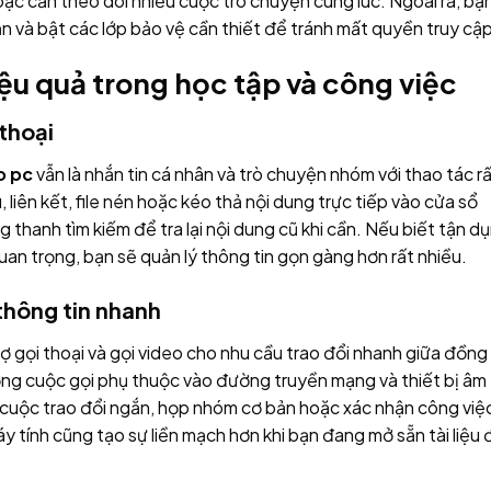
oặc cần theo dõi nhiều cuộc trò chuyện cùng lúc. Ngoài ra, bạ
 và bật các lớp bảo vệ cần thiết để tránh mất quyền truy cập
ệu quả trong học tập và công việc
 thoại
o pc
vẫn là nhắn tin cá nhân và trò chuyện nhóm với thao tác r
u, liên kết, file nén hoặc kéo thả nội dung trực tiếp vào cửa sổ
g thanh tìm kiếm để tra lại nội dung cũ khi cần. Nếu biết tận d
quan trọng, bạn sẽ quản lý thông tin gọn gàng hơn rất nhiều.
 thông tin nhanh
ợ gọi thoại và gọi video cho nhu cầu trao đổi nhanh giữa đồng
ợng cuộc gọi phụ thuộc vào đường truyền mạng và thiết bị âm
cuộc trao đổi ngắn, họp nhóm cơ bản hoặc xác nhận công việ
y tính cũng tạo sự liền mạch hơn khi bạn đang mở sẵn tài liệu 