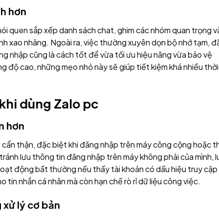
nh hơn
hói quen sắp xếp danh sách chat, ghim các nhóm quan trọng v
ánh xao nhãng. Ngoài ra, việc thường xuyên dọn bộ nhớ tạm, 
đăng nhập cũng là cách tốt để vừa tối ưu hiệu năng vừa bảo vệ
ng độ cao, những mẹo nhỏ này sẽ giúp tiết kiệm khá nhiều thời
khi dùng Zalo pc
n hơn
cẩn thận, đặc biệt khi đăng nhập trên máy công cộng hoặc t
ránh lưu thông tin đăng nhập trên máy không phải của mình, 
hoạt động bất thường nếu thấy tài khoản có dấu hiệu truy cập 
o tin nhắn cá nhân mà còn hạn chế rò rỉ dữ liệu công việc.
 xử lý cơ bản