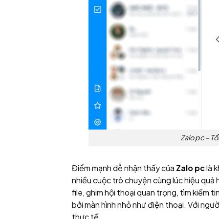
Zalo pc – Tổ
Điểm mạnh dễ nhận thấy của
Zalo pc
là k
nhiều cuộc trò chuyện cùng lúc hiệu quả 
file, ghim hội thoại quan trọng, tìm kiếm t
bởi màn hình nhỏ như điện thoại. Với người
thực tế.