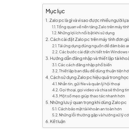
Mục lục
Zalo pc là gì và vì sao được nhiều người lự
Tổng quan về nền tảng Zalo trên máy tín
Những lợi ích nổi bật khi sử dụng
Cách cài đặt Zalo pc trên máy tính đơn gi
Tải ứng dụng đúng nguồn để đảm bảo a
Các bước cài đặt chi tiết trên Window
Hướng dẫn đăng nhập và thiết lập tài kho
Các cách đăng nhập phổ biến
Thiết lập ban đầu để dùng thuận tiện h
Cách sử dụng Zalo pc hiệu quả trong học
Nhắn tin, gửi file và quản lý hội thoại
Gọi thoại, gọi video và chia sẻ thông t
Một số mẹo giúp thao tác nhanh hơn
Những lưu ý quan trọng khi dùng Zalo pc
Cách bảo mật tài khoản an toàn hơn
Những lỗi thường gặp và hướng xử lý c
Kết luận