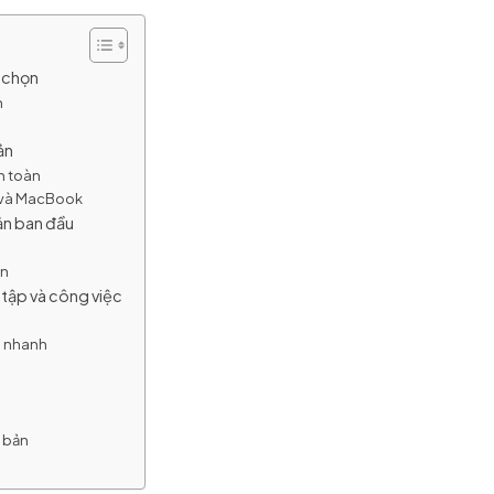
a chọn
h
ản
n toàn
s và MacBook
ản ban đầu
ơn
 tập và công việc
in nhanh
ơ bản