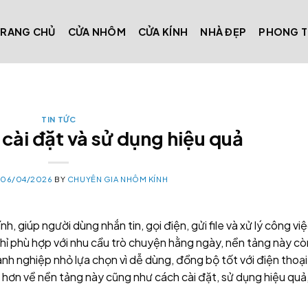
TRANG CHỦ
CỬA NHÔM
CỬA KÍNH
NHÀ ĐẸP
PHONG 
TIN TỨC
cài đặt và sử dụng hiệu quả
N
06/04/2026
BY
CHUYÊN GIA NHÔM KÍNH
h, giúp người dùng nhắn tin, gọi điện, gửi file và xử lý công vi
chỉ phù hợp với nhu cầu trò chuyện hằng ngày, nền tảng này cò
nh nghiệp nhỏ lựa chọn vì dễ dùng, đồng bộ tốt với điện thoại
hơn về nền tảng này cũng như cách cài đặt, sử dụng hiệu quả