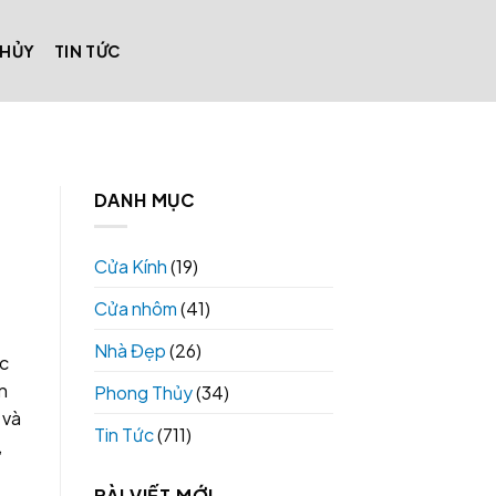
THỦY
TIN TỨC
DANH MỤC
Cửa Kính
(19)
Cửa nhôm
(41)
Nhà Đẹp
(26)
ệc
n
Phong Thủy
(34)
 và
Tin Tức
(711)
,
BÀI VIẾT MỚI