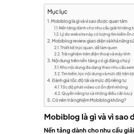
Mục lục
Mobiblog là gì và vì sao được quan tâm
Nền tảng dành cho nhu cầu giải trí riêng t
Lý do website này có lượng tìm kiếm ổn 
Mobiblog review giao diện và khả năng s
Thiết kế trực quan, dễ làm quen
Trải nghiệm trên điện thoại và máy tính
Nội dung trên nền tảng có gì đáng chú ý
Kho nội dung đa dạng theo nhu cầu xe
Tìm kiếm, lọc nội dung và mức độ tiện lợ
Đánh giá tốc độ tải và mức độ riêng tư
Tốc độ phát video có ổn định không
Quyền riêng tư và những điều cần lưu ý
Có nên trải nghiệm Mobiblog không?
Mobiblog là gì và vì sa
Nền tảng dành cho nhu cầu giải 