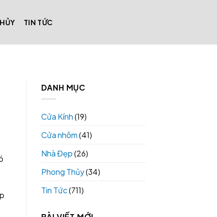
THỦY
TIN TỨC
DANH MỤC
Cửa Kính
(19)
Cửa nhôm
(41)
Nhà Đẹp
(26)
ó
Phong Thủy
(34)
Tin Tức
(711)
ập
BÀI VIẾT MỚI