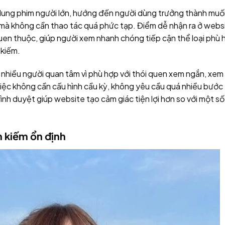
 dung phim người lớn, hướng đến người dùng trưởng thành mu
 mà không cần thao tác quá phức tạp. Điểm dễ nhận ra ở webs
uen thuộc, giúp người xem nhanh chóng tiếp cận thể loại phù 
 kiếm.
 nhiều người quan tâm vì phù hợp với thói quen xem ngắn, xem
 Việc không cần cấu hình cầu kỳ, không yêu cầu quá nhiều bước
rình duyệt giúp website tạo cảm giác tiện lợi hơn so với một số
m kiếm ổn định