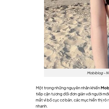
Mobiblog – Nề
Một trong những nguyên nhân khiến
Mob
tiếp cận tương đối đơn giản với người mới
mắt vì bố cục cơ bản, các mục hiển thị rõ
nhanh.