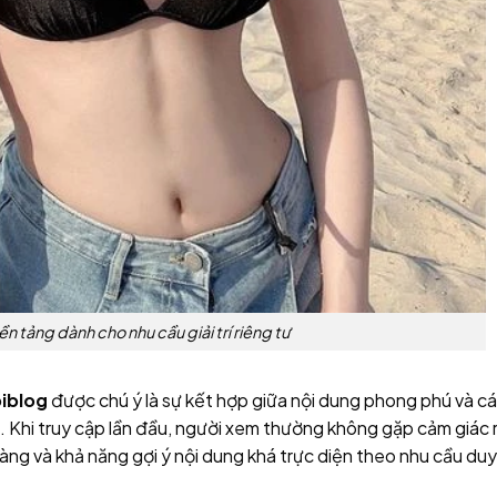
n tảng dành cho nhu cầu giải trí riêng tư
iblog
được chú ý là sự kết hợp giữa nội dung phong phú và c
. Khi truy cập lần đầu, người xem thường không gặp cảm giác r
 ràng và khả năng gợi ý nội dung khá trực diện theo nhu cầu du