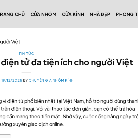
TRANG CHỦ
CỬA NHÔM
CỬA KÍNH
NHÀ ĐẸP
PHONG 
gười Việt
TIN TỨC
iện tử đa tiện ích cho người Việt
N
19/12/2025
BY
CHUYÊN GIA NHÔM KÍNH
 ví điện tử phổ biến nhất tại Việt Nam, hỗ trợ người dùng than
 trên điện thoại. Với vài thao tác đơn giản, bạn có thể trả hóa
ông cần mang theo tiền mặt. Nhờ vậy, cuộc sống hàng ngày tr
thường xuyên giao dịch online.