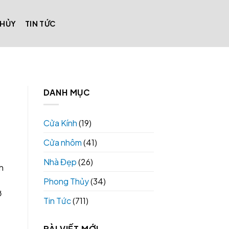
THỦY
TIN TỨC
DANH MỤC
Cửa Kính
(19)
Cửa nhôm
(41)
Nhà Đẹp
(26)
h
Phong Thủy
(34)
ở
Tin Tức
(711)
BÀI VIẾT MỚI