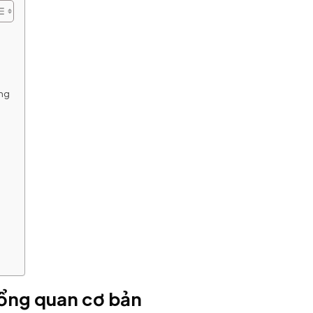
óng
ổng quan cơ bản