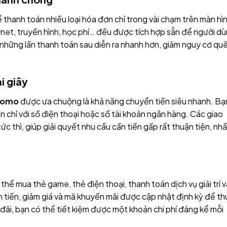
ể thanh toán nhiều loại hóa đơn chỉ trong vài chạm trên màn hì
ernet, truyền hình, học phí… đều được tích hợp sẵn để người d
 những lần thanh toán sau diễn ra nhanh hơn, giảm nguy cơ qu
i giây
Momo
được ưa chuộng là khả năng chuyển tiền siêu nhanh. Bạ
 chỉ với số điện thoại hoặc số tài khoản ngân hàng. Các giao
ức thì, giúp giải quyết nhu cầu cần tiền gấp rất thuận tiện, nhấ
i
thể mua thẻ game, thẻ điện thoại, thanh toán dịch vụ giải trí v
n tiền, giảm giá và mã khuyến mãi được cập nhật định kỳ để th
đãi, bạn có thể tiết kiệm được một khoản chi phí đáng kể mỗi