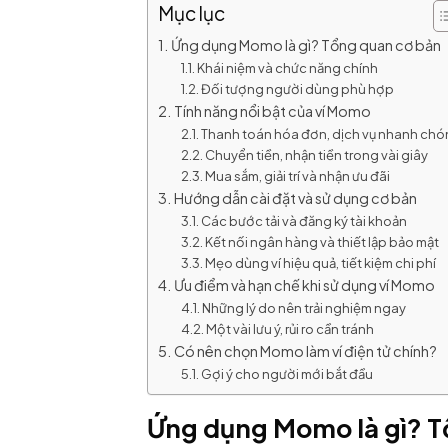
Mục lục
Ứng dụng Momo là gì? Tổng quan cơ bản
Khái niệm và chức năng chính
Đối tượng người dùng phù hợp
Tính năng nổi bật của ví Momo
Thanh toán hóa đơn, dịch vụ nhanh ch
Chuyển tiền, nhận tiền trong vài giây
Mua sắm, giải trí và nhận ưu đãi
Hướng dẫn cài đặt và sử dụng cơ bản
Các bước tải và đăng ký tài khoản
Kết nối ngân hàng và thiết lập bảo mật
Mẹo dùng ví hiệu quả, tiết kiệm chi phí
Ưu điểm và hạn chế khi sử dụng ví Momo
Những lý do nên trải nghiệm ngay
Một vài lưu ý, rủi ro cần tránh
Có nên chọn Momo làm ví điện tử chính?
Gợi ý cho người mới bắt đầu
Ứng dụng Momo là gì? T