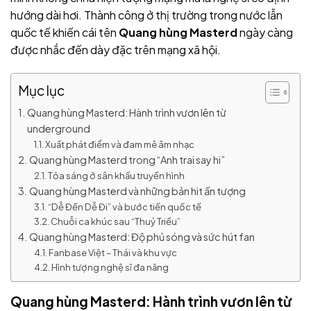
hướng dài hơi. Thành công ở thị trường trong nước lẫn
quốc tế khiến cái tên
Quang hùng Masterd
ngày càng
được nhắc đến dày đặc trên mạng xã hội.
Mục lục
Quang hùng Masterd: Hành trình vươn lên từ
underground
Xuất phát điểm và đam mê âm nhạc
Quang hùng Masterd trong “Anh trai say hi”
Tỏa sáng ở sân khấu truyền hình
Quang hùng Masterd và những bản hit ấn tượng
“Dễ Đến Dễ Đi” và bước tiến quốc tế
Chuỗi ca khúc sau “Thuỷ Triều”
Quang hùng Masterd: Độ phủ sóng và sức hút fan
Fanbase Việt – Thái và khu vực
Hình tượng nghệ sĩ đa năng
Quang hùng Masterd: Hành trình vươn lên từ