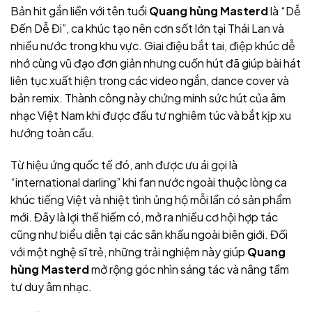
Bản hit gắn liền với tên tuổi
Quang hùng Masterd
là “Dễ
Đến Dễ Đi”, ca khúc tạo nên cơn sốt lớn tại Thái Lan và
nhiều nước trong khu vực. Giai điệu bắt tai, điệp khúc dễ
nhớ cùng vũ đạo đơn giản nhưng cuốn hút đã giúp bài hát
liên tục xuất hiện trong các video ngắn, dance cover và
bản remix. Thành công này chứng minh sức hút của âm
nhạc Việt Nam khi được đầu tư nghiêm túc và bắt kịp xu
hướng toàn cầu.
Từ hiệu ứng quốc tế đó, anh được ưu ái gọi là
“international darling” khi fan nước ngoài thuộc lòng ca
khúc tiếng Việt và nhiệt tình ủng hộ mỗi lần có sản phẩm
mới. Đây là lợi thế hiếm có, mở ra nhiều cơ hội hợp tác
cũng như biểu diễn tại các sân khấu ngoài biên giới. Đối
với một nghệ sĩ trẻ, những trải nghiệm này giúp
Quang
hùng Masterd
mở rộng góc nhìn sáng tác và nâng tầm
tư duy âm nhạc.