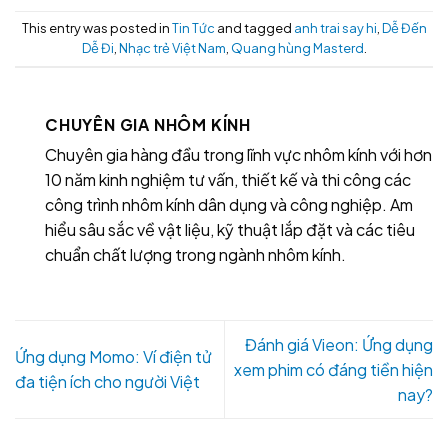
This entry was posted in
Tin Tức
and tagged
anh trai say hi
,
Dễ Đến
Dễ Đi
,
Nhạc trẻ Việt Nam
,
Quang hùng Masterd
.
CHUYÊN GIA NHÔM KÍNH
Chuyên gia hàng đầu trong lĩnh vực nhôm kính với hơn
10 năm kinh nghiệm tư vấn, thiết kế và thi công các
công trình nhôm kính dân dụng và công nghiệp. Am
hiểu sâu sắc về vật liệu, kỹ thuật lắp đặt và các tiêu
chuẩn chất lượng trong ngành nhôm kính.
Đánh giá Vieon: Ứng dụng
Ứng dụng Momo: Ví điện tử
xem phim có đáng tiền hiện
đa tiện ích cho người Việt
nay?