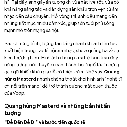
hi”. Tại đây, anh gây ấn tượng khi vừa hát live tốt, vừa có
khả năng sáng tác và dàn dựng sân khấu trọn vẹn từ âm
nhạc đến câu chuyện. Mỗi vòng thi, anh đều mang đến
những tiết mục nhiều cảm xúc, giúp tên tuổi phủ sóng
mạnh mẽ trên mạng xã hội.
Sau chương trình, lượng fan tăng nhanh khi anh liên tục
xuất hiện trong các lễ hội âm nhạc, show quảng bá và sự
kiện thương hiệu. Hình ảnh chàng ca sĩ trẻ luôn tràn đầy
năng lượng, nói chuyện chân thành, hơi “ngố tàu” nhưng
gần gũi khiến khán giả dễ có thiện cảm. Nhờ vậy,
Quang
hùng Masterd
nhanh chóng thoát khỏi hình ảnh “nghệ sĩ
chỉ nổi trên mạng” để trở thành gương mặt quen thuộc
của Vpop.
Quang hùng Masterd và những bản hit ấn
tượng
“Dễ Đến Dễ Đi” và bước tiến quốc tế