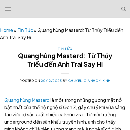
Skip
to
content
Home
»
Tin Tức
»
Quang hùng Masterd: Từ Thủy Triều đến
Anh Trai Say Hi
TIN TỨC
Quang hùng Masterd: Từ Thủy
Triều đến Anh Trai Say Hi
POSTED ON
20/12/2025
BY
CHUYÊN GIA NHÔM KÍNH
Quang hùng Masterd
là một trong những gương mặt nổi
bật nhất của thế hệ nghệ sĩ Gen Z, gây chú ý khi vừa sáng
tác vừa tự sản xuất nhiều ca khúc viral. Từ môi trường
underground đến sân khấu truyền hình, anh cho thấy
mình không chỉ là hiện tượng mạng mà là nghệ sĩ có định