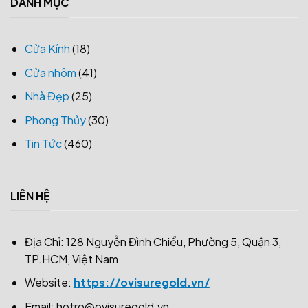
DANH MỤC
Cửa Kính
(18)
Cửa nhôm
(41)
Nhà Đẹp
(25)
Phong Thủy
(30)
Tin Tức
(460)
LIÊN HỆ
Địa Chỉ: 128 Nguyễn Đình Chiểu, Phường 5, Quận 3,
TP.HCM, Việt Nam
Website:
https://ovisuregold.vn/
Email:
hotro@ovisuregold.vn