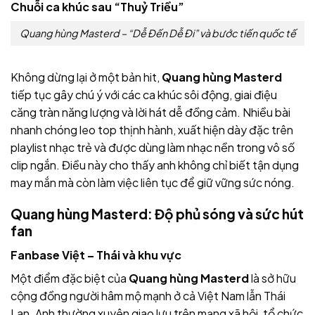
Chuỗi ca khúc sau “Thuỷ Triều”
Quang hùng Masterd – “Dễ Đến Dễ Đi” và bước tiến quốc tế
Không dừng lại ở một bản hit,
Quang hùng Masterd
tiếp tục gây chú ý với các ca khúc sôi động, giai điệu
căng tràn năng lượng và lời hát dễ đồng cảm. Nhiều bài
nhanh chóng leo top thịnh hành, xuất hiện dày đặc trên
playlist nhạc trẻ và được dùng làm nhạc nền trong vô số
clip ngắn. Điều này cho thấy anh không chỉ biết tận dụng
may mắn mà còn làm việc liên tục để giữ vững sức nóng.
Quang hùng Masterd: Độ phủ sóng và sức hút
fan
Fanbase Việt – Thái và khu vực
Một điểm đặc biệt của
Quang hùng Masterd
là sở hữu
cộng đồng người hâm mộ mạnh ở cả Việt Nam lẫn Thái
Lan. Anh thường xuyên giao lưu trên mạng xã hội, tổ chức