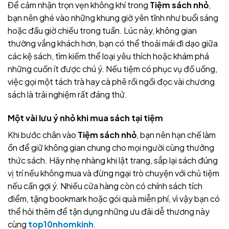
Để cảm nhận trọn vẹn không khí trong
Tiệm sách nhỏ
,
bạn nên ghé vào những khung giờ yên tĩnh như buổi sáng
hoặc đầu giờ chiều trong tuần. Lúc này, không gian
thường vắng khách hơn, bạn có thể thoải mái đi dạo giữa
các kệ sách, tìm kiếm thể loại yêu thích hoặc khám phá
những cuốn ít được chú ý. Nếu tiệm có phục vụ đồ uống,
việc gọi một tách trà hay cà phê rồi ngồi đọc vài chương
sách là trải nghiệm rất đáng thử.
Một vài lưu ý nhỏ khi mua sách tại tiệm
Khi bước chân vào
Tiệm sách nhỏ
, bạn nên hạn chế làm
ồn để giữ không gian chung cho mọi người cùng thưởng
thức sách. Hãy nhẹ nhàng khi lật trang, sắp lại sách đúng
vị trí nếu không mua và đừng ngại trò chuyện với chủ tiệm
nếu cần gợi ý. Nhiều cửa hàng còn có chính sách tích
điểm, tặng bookmark hoặc gói quà miễn phí, vì vậy bạn có
thể hỏi thêm để tận dụng những ưu đãi dễ thương này
cùng
top10nhomkinh
.