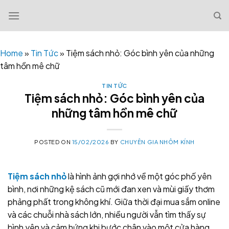
Skip
to
content
Home
»
Tin Tức
»
Tiệm sách nhỏ: Góc bình yên của những
tâm hồn mê chữ
TIN TỨC
Tiệm sách nhỏ: Góc bình yên của
những tâm hồn mê chữ
POSTED ON
15/02/2026
BY
CHUYÊN GIA NHÔM KÍNH
Tiệm sách nhỏ
là hình ảnh gợi nhớ về một góc phố yên
bình, nơi những kệ sách cũ mới đan xen và mùi giấy thơm
phảng phất trong không khí. Giữa thời đại mua sắm online
và các chuỗi nhà sách lớn, nhiều người vẫn tìm thấy sự
bình yên và cảm hứng khi bước chân vào một cửa hàng