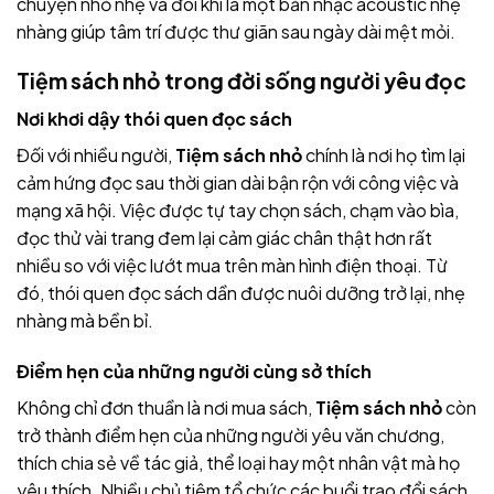
chuyện nhỏ nhẹ và đôi khi là một bản nhạc acoustic nhẹ
nhàng giúp tâm trí được thư giãn sau ngày dài mệt mỏi.
Tiệm sách nhỏ trong đời sống người yêu đọc
Nơi khơi dậy thói quen đọc sách
Đối với nhiều người,
Tiệm sách nhỏ
chính là nơi họ tìm lại
cảm hứng đọc sau thời gian dài bận rộn với công việc và
mạng xã hội. Việc được tự tay chọn sách, chạm vào bìa,
đọc thử vài trang đem lại cảm giác chân thật hơn rất
nhiều so với việc lướt mua trên màn hình điện thoại. Từ
đó, thói quen đọc sách dần được nuôi dưỡng trở lại, nhẹ
nhàng mà bền bỉ.
Điểm hẹn của những người cùng sở thích
Không chỉ đơn thuần là nơi mua sách,
Tiệm sách nhỏ
còn
trở thành điểm hẹn của những người yêu văn chương,
thích chia sẻ về tác giả, thể loại hay một nhân vật mà họ
yêu thích. Nhiều chủ tiệm tổ chức các buổi trao đổi sách,