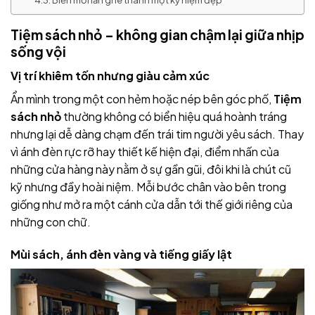
Biến mỗi lần ghé thành một kỷ niệm đẹp
Tiệm sách nhỏ – không gian chậm lại giữa nhịp
sống vội
Vị trí khiêm tốn nhưng giàu cảm xúc
Ẩn mình trong một con hẻm hoặc nép bên góc phố,
Tiệm
sách nhỏ
thường không có biển hiệu quá hoành tráng
nhưng lại dễ dàng chạm đến trái tim người yêu sách. Thay
vì ánh đèn rực rỡ hay thiết kế hiện đại, điểm nhấn của
những cửa hàng này nằm ở sự gần gũi, đôi khi là chút cũ
kỹ nhưng đầy hoài niệm. Mỗi bước chân vào bên trong
giống như mở ra một cánh cửa dẫn tới thế giới riêng của
những con chữ.
Mùi sách, ánh đèn vàng và tiếng giấy lật