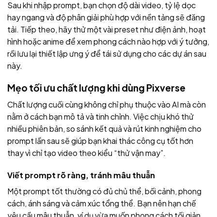
Sau khi nhập prompt, bạn chọn độ dài video, tỷ lệ dọc
hay ngang và độ phân giải phù hợp với nền tảng sẽ đăng
tải. Tiếp theo, hãy thử một vài preset như điện ảnh, hoạt
hình hoặc anime để xem phong cách nào hợp với ý tưởng,
rồi lưu lại thiết lập ưng ý để tái sử dụng cho các dự án sau
này.
Mẹo tối ưu chất lượng khi dùng Pixverse
Chất lượng cuối cùng không chỉ phụ thuộc vào AI mà còn
nằm ở cách bạn mô tả và tinh chỉnh. Việc chịu khó thử
nhiều phiên bản, so sánh kết quả và rút kinh nghiệm cho
prompt lần sau sẽ giúp bạn khai thác công cụ tốt hơn
thay vì chỉ tạo video theo kiểu “thử vận may”.
Viết prompt rõ ràng, tránh mâu thuẫn
Một prompt tốt thường có đủ chủ thể, bối cảnh, phong
cách, ánh sáng và cảm xúc tổng thể. Bạn nên hạn chế
yêu cầu mâu thuẫn, ví dụ vừa muốn phong cách tối giản