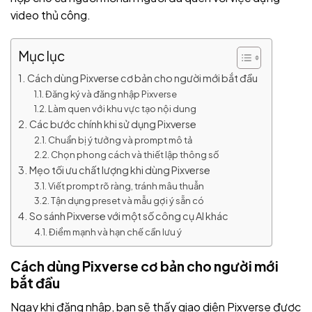
video thủ công.
Mục lục
Cách dùng Pixverse cơ bản cho người mới bắt đầu
Đăng ký và đăng nhập Pixverse
Làm quen với khu vực tạo nội dung
Các bước chính khi sử dụng Pixverse
Chuẩn bị ý tưởng và prompt mô tả
Chọn phong cách và thiết lập thông số
Mẹo tối ưu chất lượng khi dùng Pixverse
Viết prompt rõ ràng, tránh mâu thuẫn
Tận dụng preset và mẫu gợi ý sẵn có
So sánh Pixverse với một số công cụ AI khác
Điểm mạnh và hạn chế cần lưu ý
Cách dùng Pixverse cơ bản cho người mới
bắt đầu
Ngay khi đăng nhập, bạn sẽ thấy giao diện Pixverse được