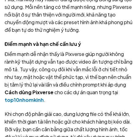
sử dụng. Mỗi nền tảng có thế mạnh riêng, nhưng Pixverse
nổi bật ở sự thân thiện với người mới, khả năng tạo
chuyển động mượt và các preset hình ảnh khá phong phú
để bạn tự do thử nghiệm ý tưởng.
Điểm mạnh và hạn chế cần lưu ý
Điểm mạnh dễ nhận thấy là Pixverse giúp người không
rành kỹ thuật dựng vẫn tạo được video ấn tượng chỉ bằng
mô tả. Tuy vậy, công cụ đôi khi vẫn mắc lỗi ở chi tiết nhỏ
như tay, mặt hoặc vật thể phức tạp, vì thế bạn nên chuẩn
bị tâm lý thử lại vài lần và điều chỉnh prompt khi áp dụng
Cách dùng Pixverse
cho các dự án quan trọng tại
top10nhomkinh
.
Khi chọn độ phân giải cao, dung lượng file có thể khá lớn,
khiến thời gian tải lên hoặc gửi cho khách hàng bị kéo dài.
Bởi vậy, bạn cần cân bằng giữa chất lượng hình ảnh, tốc
độ xử lý và mục đích sử dụng, từ đó xây dựng quy trình