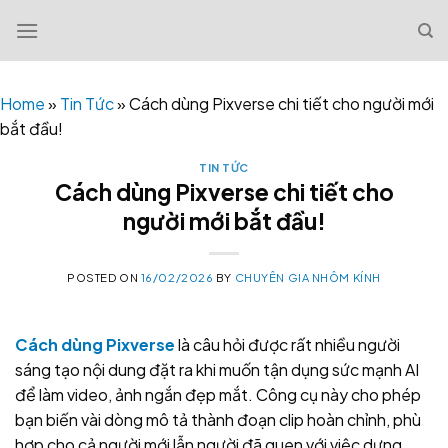
Skip
to
content
Home
»
Tin Tức
»
Cách dùng Pixverse chi tiết cho người mới
bắt đầu!
TIN TỨC
Cách dùng Pixverse chi tiết cho
người mới bắt đầu!
POSTED ON
16/02/2026
BY
CHUYÊN GIA NHÔM KÍNH
Cách dùng Pixverse
là câu hỏi được rất nhiều người
sáng tạo nội dung đặt ra khi muốn tận dụng sức mạnh AI
để làm video, ảnh ngắn đẹp mắt. Công cụ này cho phép
bạn biến vài dòng mô tả thành đoạn clip hoàn chỉnh, phù
hợp cho cả người mới lẫn người đã quen với việc dựng