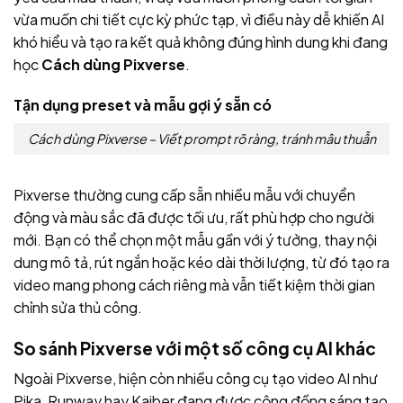
vừa muốn chi tiết cực kỳ phức tạp, vì điều này dễ khiến AI
khó hiểu và tạo ra kết quả không đúng hình dung khi đang
học
Cách dùng Pixverse
.
Tận dụng preset và mẫu gợi ý sẵn có
Cách dùng Pixverse – Viết prompt rõ ràng, tránh mâu thuẫn
Pixverse thường cung cấp sẵn nhiều mẫu với chuyển
động và màu sắc đã được tối ưu, rất phù hợp cho người
mới. Bạn có thể chọn một mẫu gần với ý tưởng, thay nội
dung mô tả, rút ngắn hoặc kéo dài thời lượng, từ đó tạo ra
video mang phong cách riêng mà vẫn tiết kiệm thời gian
chỉnh sửa thủ công.
So sánh Pixverse với một số công cụ AI khác
Ngoài Pixverse, hiện còn nhiều công cụ tạo video AI như
Pika, Runway hay Kaiber đang được cộng đồng sáng tạo