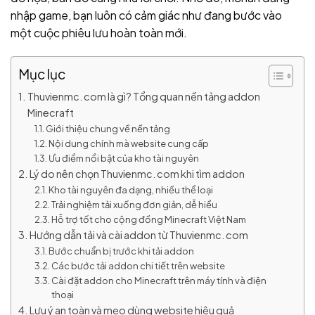
nhập game, bạn luôn có cảm giác như đang bước vào
một cuộc phiêu lưu hoàn toàn mới.
Mục lục
Thuvienmc. com là gì? Tổng quan nền tảng addon
Minecraft
Giới thiệu chung về nền tảng
Nội dung chính mà website cung cấp
Ưu điểm nổi bật của kho tài nguyên
Lý do nên chọn Thuvienmc. com khi tìm addon
Kho tài nguyên đa dạng, nhiều thể loại
Trải nghiệm tải xuống đơn giản, dễ hiểu
Hỗ trợ tốt cho cộng đồng Minecraft Việt Nam
Hướng dẫn tải và cài addon từ Thuvienmc. com
Bước chuẩn bị trước khi tải addon
Các bước tải addon chi tiết trên website
Cài đặt addon cho Minecraft trên máy tính và điện
thoại
Lưu ý an toàn và mẹo dùng website hiệu quả