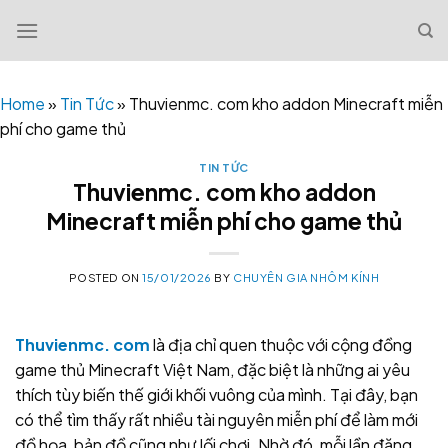
Skip
to
content
Home
»
Tin Tức
»
Thuvienmc. com kho addon Minecraft miễn
phí cho game thủ
TIN TỨC
Thuvienmc. com kho addon
Minecraft miễn phí cho game thủ
POSTED ON
15/01/2026
BY
CHUYÊN GIA NHÔM KÍNH
Thuvienmc. com
là địa chỉ quen thuộc với cộng đồng
game thủ Minecraft Việt Nam, đặc biệt là những ai yêu
thích tùy biến thế giới khối vuông của mình. Tại đây, bạn
có thể tìm thấy rất nhiều tài nguyên miễn phí để làm mới
đồ họa, bản đồ cũng như lối chơi. Nhờ đó, mỗi lần đăng