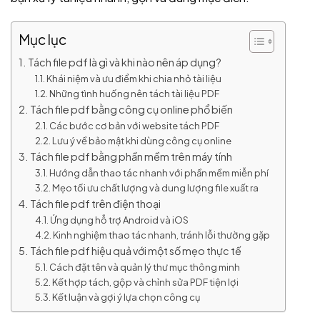
Mục lục
Tách file pdf là gì và khi nào nên áp dụng?
Khái niệm và ưu điểm khi chia nhỏ tài liệu
Những tình huống nên tách tài liệu PDF
Tách file pdf bằng công cụ online phổ biến
Các bước cơ bản với website tách PDF
Lưu ý về bảo mật khi dùng công cụ online
Tách file pdf bằng phần mềm trên máy tính
Hướng dẫn thao tác nhanh với phần mềm miễn phí
Mẹo tối ưu chất lượng và dung lượng file xuất ra
Tách file pdf trên điện thoại
Ứng dụng hỗ trợ Android và iOS
Kinh nghiệm thao tác nhanh, tránh lỗi thường gặp
Tách file pdf hiệu quả với một số mẹo thực tế
Cách đặt tên và quản lý thư mục thông minh
Kết hợp tách, gộp và chỉnh sửa PDF tiện lợi
Kết luận và gợi ý lựa chọn công cụ