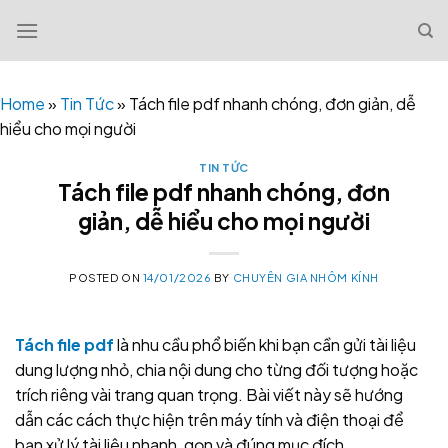
Skip
to
content
Home
»
Tin Tức
»
Tách file pdf nhanh chóng, đơn giản, dễ
hiểu cho mọi người
TIN TỨC
Tách file pdf nhanh chóng, đơn
giản, dễ hiểu cho mọi người
POSTED ON
14/01/2026
BY
CHUYÊN GIA NHÔM KÍNH
Tách file pdf
là nhu cầu phổ biến khi bạn cần gửi tài liệu
dung lượng nhỏ, chia nội dung cho từng đối tượng hoặc
trích riêng vài trang quan trọng. Bài viết này sẽ hướng
dẫn các cách thực hiện trên máy tính và điện thoại để
bạn xử lý tài liệu nhanh, gọn và đúng mục đích.