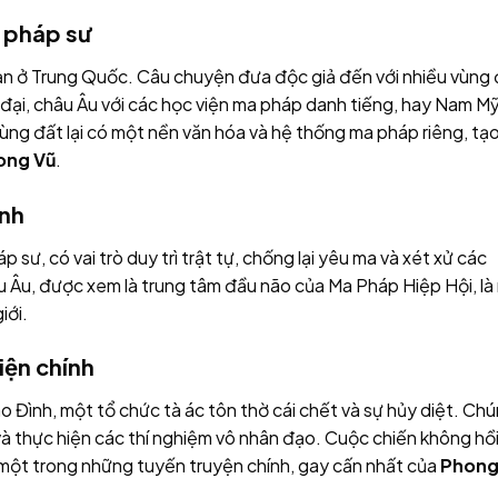
a pháp sư
hạn ở Trung Quốc. Câu chuyện đưa độc giả đến với nhiều vùng
đại, châu Âu với các học viện ma pháp danh tiếng, hay Nam M
vùng đất lại có một nền văn hóa và hệ thống ma pháp riêng, tạ
ong Vũ
.
ành
 sư, có vai trò duy trì trật tự, chống lại yêu ma và xét xử các
 Âu, được xem là trung tâm đầu não của Ma Pháp Hiệp Hội, là 
iới.
iện chính
o Đình, một tổ chức tà ác tôn thờ cái chết và sự hủy diệt. Ch
 và thực hiện các thí nghiệm vô nhân đạo. Cuộc chiến không hồ
 một trong những tuyến truyện chính, gay cấn nhất của
Phon