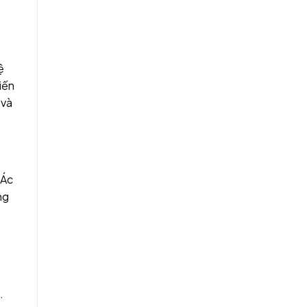
ệ
iến
 và
 Ác
ng
.