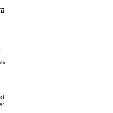
Vũ
c
Hỏa
 cả
háp