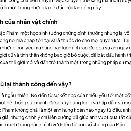
hành công của tiểu thuyết, việc chuyển thể sang manhua (tru
Vũ
là một trong những lá cờ đầu của làn sóng này.
nh của nhân vật chính
c Phàm, một học sinh tưởng chừng bình thường nhưng lại vô
ong nơi ma pháp tồn tại và là thước đo cho mọi quyền lực. Tại
và những con yêu ma hung hãn luôn rình rập đe dọa sự an nguy 
 giới cũ và tinh thần không bao giờ bỏ cuộc, đã bắt đầu hành tr
 của thế giới mới và dần trở thành một trong những pháp sư m
Vũ lại thành công đến vậy?
là ngẫu nhiên. Nó đến từ sự kết hợp của nhiều yếu tố: một cố
, một hệ thống sức mạnh được xây dựng logic và hấp dẫn, và mộ
Mặc Phàm không phải là một anh hùng hoàn hảo ngay từ đầu, anh
ả giá, nhưng chính ý chí kiên cường đã giúp anh vượt qua tất cả
ính mình trong hành trình vươn lên từ con số không của Mặc