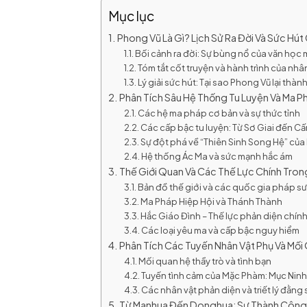
Mục lục
Phong Vũ Là Gì? Lịch Sử Ra Đời Và Sức Hú
Bối cảnh ra đời: Sự bùng nổ của văn họ
Tóm tắt cốt truyện và hành trình của nhâ
Lý giải sức hút: Tại sao Phong Vũ lại thà
Phân Tích Sâu Hệ Thống Tu Luyện Và Ma 
Các hệ ma pháp cơ bản và sự thức tỉnh
Các cấp bậc tu luyện: Từ Sơ Giai đến C
Sự đột phá về “Thiên Sinh Song Hệ” củ
Hệ thống Ác Ma và sức mạnh hắc ám
Thế Giới Quan Và Các Thế Lực Chính Tro
Bản đồ thế giới và các quốc gia pháp s
Ma Pháp Hiệp Hội và Thánh Thành
Hắc Giáo Đình – Thế lực phản diện chín
Các loại yêu ma và cấp bậc nguy hiểm
Phân Tích Các Tuyến Nhân Vật Phụ Và Mối
Mối quan hệ thầy trò và tình bạn
Tuyến tình cảm của Mặc Phàm: Mục Ninh
Các nhân vật phản diện và triết lý đằng
Từ Manhua Đến Donghua: Sự Thành Công 