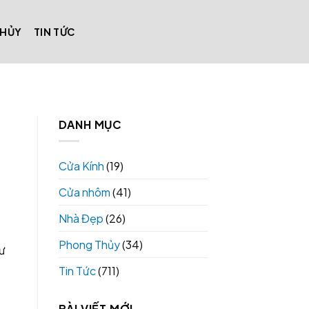
THỦY
TIN TỨC
DANH MỤC
Cửa Kính
(19)
Cửa nhôm
(41)
Nhà Đẹp
(26)
Phong Thủy
(34)
hư
Tin Tức
(711)
BÀI VIẾT MỚI