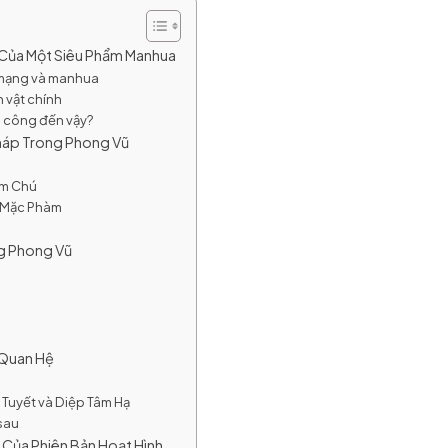
t Của Một Siêu Phẩm Manhua
c mạng và manhua
n vật chính
nh công đến vậy?
Pháp Trong Phong Vũ
ấm Chú
a Mặc Phàm
ng Phong Vũ
ư
h
 Quan Hệ
 Tuyết và Diệp Tâm Hạ
 sau
Của Phiên Bản Hoạt Hình