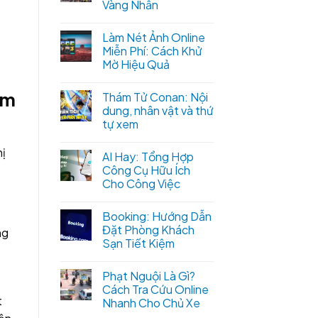
Vàng Nhẫn
Làm Nét Ảnh Online
Miễn Phí: Cách Khử
Mờ Hiệu Quả
ẩm
Thám Tử Conan: Nội
dung, nhân vật và thứ
tự xem
hị
AI Hay: Tổng Hợp
Công Cụ Hữu Ích
Cho Công Việc
Booking: Hướng Dẫn
Đặt Phòng Khách
ng
Sạn Tiết Kiệm
Phạt Nguội Là Gì?
Cách Tra Cứu Online
t
Nhanh Cho Chủ Xe