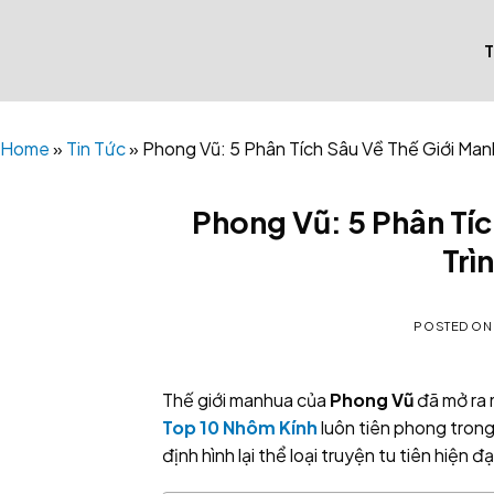
Skip
to
content
Home
»
Tin Tức
»
Phong Vũ: 5 Phân Tích Sâu Về Thế Giới Ma
Phong Vũ: 5 Phân Tí
Trì
POSTED O
Thế giới manhua của
Phong Vũ
đã mở ra 
Top 10 Nhôm Kính
luôn tiên phong trong
định hình lại thể loại truyện tu tiên hiện đạ