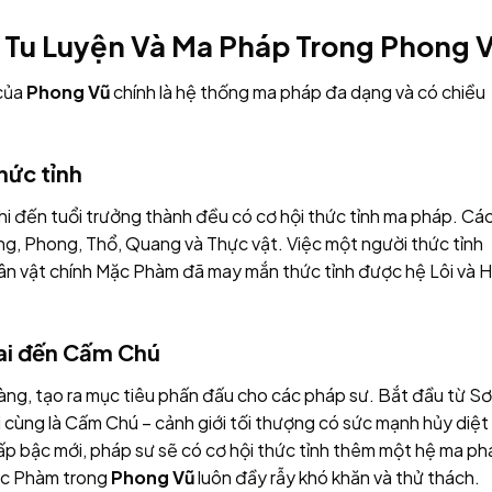
 Tu Luyện Và Ma Pháp Trong Phong 
 của
Phong Vũ
chính là hệ thống ma pháp đa dạng và có chiều
hức tỉnh
khi đến tuổi trưởng thành đều có cơ hội thức tỉnh ma pháp. Cá
g, Phong, Thổ, Quang và Thực vật. Việc một người thức tỉnh
ân vật chính Mặc Phàm đã may mắn thức tỉnh được hệ Lôi và 
iai đến Cấm Chú
àng, tạo ra mục tiêu phấn đấu cho các pháp sư. Bắt đầu từ Sơ
uối cùng là Cấm Chú – cảnh giới tối thượng có sức mạnh hủy diệt
ấp bậc mới, pháp sư sẽ có cơ hội thức tỉnh thêm một hệ ma p
Mặc Phàm trong
Phong Vũ
luôn đầy rẫy khó khăn và thử thách.