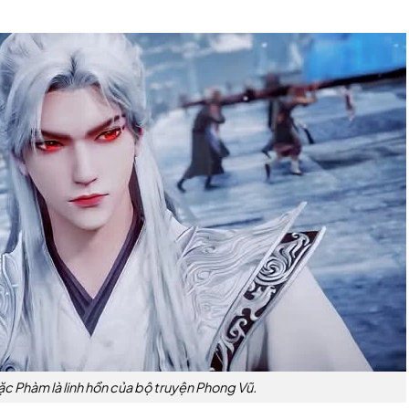
ặc Phàm là linh hồn của bộ truyện Phong Vũ.