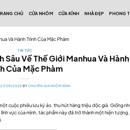
TRANG CHỦ
CỬA NHÔM
CỬA KÍNH
NHÀ ĐẸP
PHONG 
nhua Và Hành Trình Của Mặc Phàm
TIN TỨC
ch Sâu Về Thế Giới Manhua Và Hành
nh Của Mặc Phàm
N
27/09/2025
BY
CHUYÊN GIA NHÔM KÍNH
một cuộc phiêu lưu kỳ ảo, thu hút hàng triệu độc giả. Giống n
 lĩnh vực của mình, tác phẩm này đã trở thành một hiện tượng,
i.