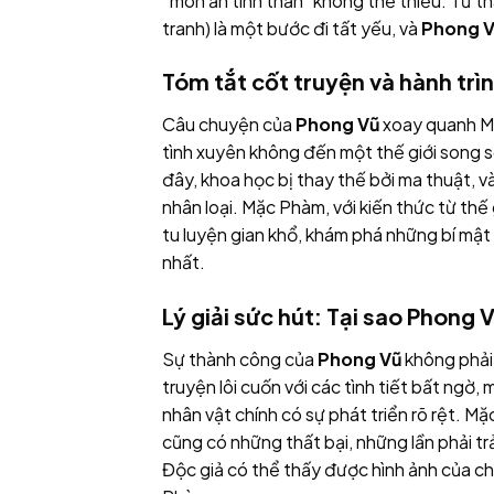
“món ăn tinh thần” không thể thiếu. Từ t
tranh) là một bước đi tất yếu, và
Phong 
Tóm tắt cốt truyện và hành trì
Câu chuyện của
Phong Vũ
xoay quanh Mặ
tình xuyên không đến một thế giới song s
đây, khoa học bị thay thế bởi ma thuật, 
nhân loại. Mặc Phàm, với kiến thức từ thế
tu luyện gian khổ, khám phá những bí mật
nhất.
Lý giải sức hút: Tại sao Phong 
Sự thành công của
Phong Vũ
không phải 
truyện lôi cuốn với các tình tiết bất ngờ
nhân vật chính có sự phát triển rõ rệt. 
cũng có những thất bại, những lần phải tr
Độc giả có thể thấy được hình ảnh của ch