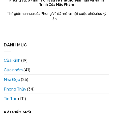
Phong Vũ: 5 Phân Tích Sâu Về Thế Giới Manhua Và Hành
Trình Của Mặc Phàm
Thế giới manhua của Phong Vũ đã mở ra một cuộc phiêu lưu kỳ
ảo,...
DANH MỤC
Cửa Kính
(19)
Cửa nhôm
(41)
Nhà Đẹp
(26)
Phong Thủy
(34)
Tin Tức
(711)
BÀI VIẾT MỚI