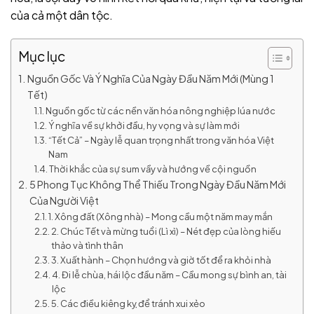
của cả một dân tộc.
Mục lục
Nguồn Gốc Và Ý Nghĩa Của Ngày Đầu Năm Mới (Mùng 1
Tết)
Nguồn gốc từ các nền văn hóa nông nghiệp lúa nước
Ý nghĩa về sự khởi đầu, hy vọng và sự làm mới
“Tết Cả” – Ngày lễ quan trọng nhất trong văn hóa Việt
Nam
Thời khắc của sự sum vầy và hướng về cội nguồn
5 Phong Tục Không Thể Thiếu Trong Ngày Đầu Năm Mới
Của Người Việt
1. Xông đất (Xông nhà) – Mong cầu một năm may mắn
2. Chúc Tết và mừng tuổi (Lì xì) – Nét đẹp của lòng hiếu
thảo và tình thân
3. Xuất hành – Chọn hướng và giờ tốt để ra khỏi nhà
4. Đi lễ chùa, hái lộc đầu năm – Cầu mong sự bình an, tài
lộc
5. Các điều kiêng kỵ để tránh xui xẻo