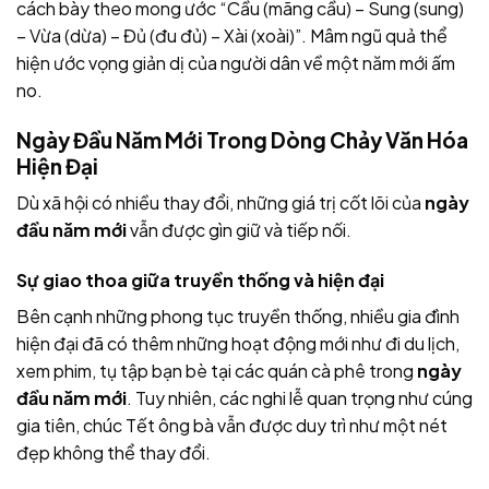
cách bày theo mong ước “Cầu (mãng cầu) – Sung (sung)
– Vừa (dừa) – Đủ (đu đủ) – Xài (xoài)”. Mâm ngũ quả thể
hiện ước vọng giản dị của người dân về một năm mới ấm
no.
Ngày Đầu Năm Mới Trong Dòng Chảy Văn Hóa
Hiện Đại
Dù xã hội có nhiều thay đổi, những giá trị cốt lõi của
ngày
đầu năm mới
vẫn được gìn giữ và tiếp nối.
Sự giao thoa giữa truyền thống và hiện đại
Bên cạnh những phong tục truyền thống, nhiều gia đình
hiện đại đã có thêm những hoạt động mới như đi du lịch,
xem phim, tụ tập bạn bè tại các quán cà phê trong
ngày
đầu năm mới
. Tuy nhiên, các nghi lễ quan trọng như cúng
gia tiên, chúc Tết ông bà vẫn được duy trì như một nét
đẹp không thể thay đổi.