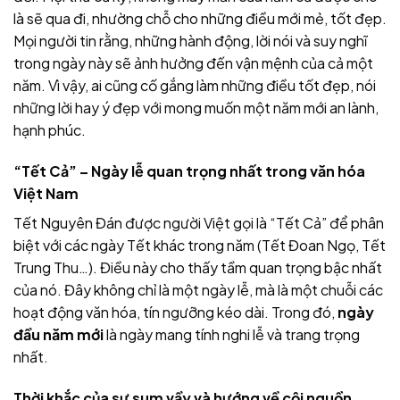
là sẽ qua đi, nhường chỗ cho những điều mới mẻ, tốt đẹp.
Mọi người tin rằng, những hành động, lời nói và suy nghĩ
trong ngày này sẽ ảnh hưởng đến vận mệnh của cả một
năm. Vì vậy, ai cũng cố gắng làm những điều tốt đẹp, nói
những lời hay ý đẹp với mong muốn một năm mới an lành,
hạnh phúc.
“Tết Cả” – Ngày lễ quan trọng nhất trong văn hóa
Việt Nam
Tết Nguyên Đán được người Việt gọi là “Tết Cả” để phân
biệt với các ngày Tết khác trong năm (Tết Đoan Ngọ, Tết
Trung Thu…). Điều này cho thấy tầm quan trọng bậc nhất
của nó. Đây không chỉ là một ngày lễ, mà là một chuỗi các
hoạt động văn hóa, tín ngưỡng kéo dài. Trong đó,
ngày
đầu năm mới
là ngày mang tính nghi lễ và trang trọng
nhất.
Thời khắc của sự sum vầy và hướng về cội nguồn