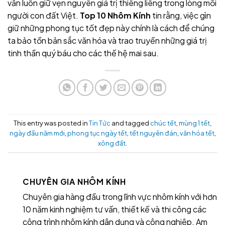
vẫn luôn giữ vẹn nguyên giá trị thiêng liêng trong lòng mỗi
người con đất Việt.
Top 10 Nhôm Kính
tin rằng, việc gìn
giữ những phong tục tốt đẹp này chính là cách để chúng
ta bảo tồn bản sắc văn hóa và trao truyền những giá trị
tinh thần quý báu cho các thế hệ mai sau.
This entry was posted in
Tin Tức
and tagged
chúc tết
,
mùng 1 tết
,
ngày đầu năm mới
,
phong tục ngày tết
,
tết nguyên đán
,
văn hóa tết
,
xông đất
.
CHUYÊN GIA NHÔM KÍNH
Chuyên gia hàng đầu trong lĩnh vực nhôm kính với hơn
10 năm kinh nghiệm tư vấn, thiết kế và thi công các
công trình nhôm kính dân dụng và công nghiệp. Am