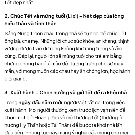
tốt đẹp nhất.
2. Chúc Tết và mừng tuổi (Lì xì) – Nét đẹp của lòng
hiếu thảo và tình thân
Sáng Mùng 1, con cháu trong nhà sẽ tụ họp để chúc Tết
ông bà, cha mẹ. Những lời chúc sức khỏe, an khang, thịnh
vượng được trao đi trong không khí trang trọng và ấm
cúng. Đáp lại, người lớn sẽ mừng tuổi cho trẻ em bằng
những phong bao lì xì màu đỏ, tượng trưng cho sự may
mắn, với mong muốn các cháu hay ăn chóng lớn, học hành
giỏi giang.
3. Xuất hành – Chọn hướng và giờ tốt để ra khỏi nhà
Trong
ngày đầu năm mới
, người Việt rất coi trọng việc
xuất hành. Mọi người thường xem trước lịch vạn niên để
chọn một giờ Hoàng đạo và một hướng tốt (thường là
hướng Hỷ Thần hoặc Tài Thần) để bước ra khỏi nhà lần
đầu tiên. Phong tục này mang ý nghĩa cầu mong cho mọi