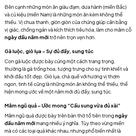
Bên cạnh những món ăn giàu đạm, dưa hành (miền Bắc)
và củ kiệu (miền Nam) là những món ăn kèm không thể
thiếu. Vị chua thanh, giòn giòn của chúng giúp cân bằng
vị giác, chống ngán và kích thích tiêu hóa, làm cho mâm cỗ
ngày đầu năm mới
trở nên trọn vẹn hơn.
Gà luộc, giò lụa – Sự đủ đầy, sung túc
Con gà luộc được bày cúng một cách trang trọng,
thường là gà trống hoa, tượng trưng cho sự tinh khiết và
khởi đầu tốt đẹp. Giò lụa, chả quế với hương vị thơm
ngon, tinh tế cũng là những món ăn không thể thiếu, thể
hiện mong ước về một năm mới đủ đầy, sung túc.
Mâm ngũ quả – Ước mong “Cầu sung vừa đủ xài”
Mâm ngũ quả được bày trên bàn thờ tổ tiên trong
ngày
đầu năm mới
mang nhiều ý nghĩa. Tùy theo vùng miền
mà có các loại quả khác nhau, nhưng phổ biến nhất là