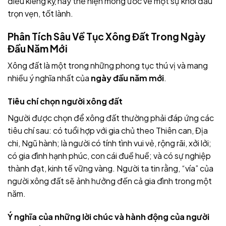
điều kiêng kỵ này thể hiện mong ước về một sự khởi đầu
trọn vẹn, tốt lành.
Phân Tích Sâu Về Tục Xông Đất Trong Ngày
Đầu Năm Mới
Xông đất là một trong những phong tục thú vị và mang
nhiều ý nghĩa nhất của
ngày đầu năm mới
.
Tiêu chí chọn người xông đất
Người được chọn để xông đất thường phải đáp ứng các
tiêu chí sau: có tuổi hợp với gia chủ theo Thiên can, Địa
chi, Ngũ hành; là người có tính tình vui vẻ, rộng rãi, xởi lởi;
có gia đình hạnh phúc, con cái đuề huề; và có sự nghiệp
thành đạt, kinh tế vững vàng. Người ta tin rằng, “vía” của
người xông đất sẽ ảnh hưởng đến cả gia đình trong một
năm.
Ý nghĩa của những lời chúc và hành động của người