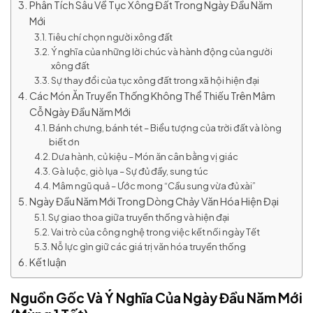
Phân Tích Sâu Về Tục Xông Đất Trong Ngày Đầu Năm
Mới
Tiêu chí chọn người xông đất
Ý nghĩa của những lời chúc và hành động của người
xông đất
Sự thay đổi của tục xông đất trong xã hội hiện đại
Các Món Ăn Truyền Thống Không Thể Thiếu Trên Mâm
Cỗ Ngày Đầu Năm Mới
Bánh chưng, bánh tét – Biểu tượng của trời đất và lòng
biết ơn
Dưa hành, củ kiệu – Món ăn cân bằng vị giác
Gà luộc, giò lụa – Sự đủ đầy, sung túc
Mâm ngũ quả – Ước mong “Cầu sung vừa đủ xài”
Ngày Đầu Năm Mới Trong Dòng Chảy Văn Hóa Hiện Đại
Sự giao thoa giữa truyền thống và hiện đại
Vai trò của công nghệ trong việc kết nối ngày Tết
Nỗ lực gìn giữ các giá trị văn hóa truyền thống
Kết luận
Nguồn Gốc Và Ý Nghĩa Của Ngày Đầu Năm Mới