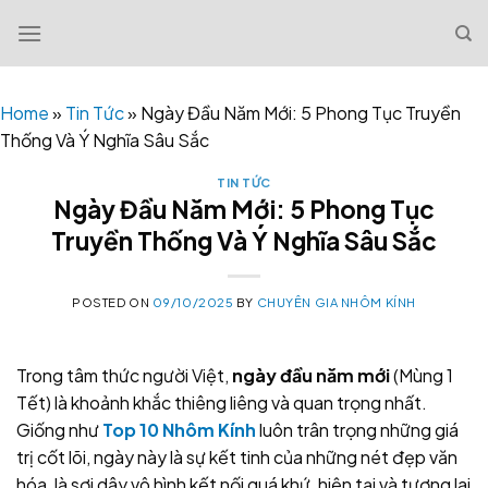
Skip
to
content
Home
»
Tin Tức
»
Ngày Đầu Năm Mới: 5 Phong Tục Truyền
Thống Và Ý Nghĩa Sâu Sắc
TIN TỨC
Ngày Đầu Năm Mới: 5 Phong Tục
Truyền Thống Và Ý Nghĩa Sâu Sắc
POSTED ON
09/10/2025
BY
CHUYÊN GIA NHÔM KÍNH
Trong tâm thức người Việt,
ngày đầu năm mới
(Mùng 1
Tết) là khoảnh khắc thiêng liêng và quan trọng nhất.
Giống như
Top 10 Nhôm Kính
luôn trân trọng những giá
trị cốt lõi, ngày này là sự kết tinh của những nét đẹp văn
hóa, là sợi dây vô hình kết nối quá khứ, hiện tại và tương lai