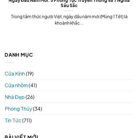
Ngày Đầu Năm Mới: 5 Phong Tục Truyền Thống Và Ý Nghĩa
Sâu Sắc
Trong tâm thức người Việt, ngày đầu năm mới (Mùng 1 Tết) là
khoảnh khắc...
DANH MỤC
Cửa Kính
(19)
Cửa nhôm
(41)
Nhà Đẹp
(26)
Phong Thủy
(34)
Tin Tức
(711)
BÀI VIẾT MỚI