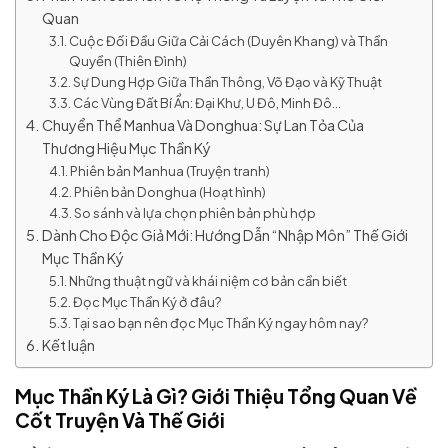
Quan
Cuộc Đối Đầu Giữa Cải Cách (Duyên Khang) và Thần
Quyền (Thiên Đình)
Sự Dung Hợp Giữa Thần Thông, Võ Đạo và Kỹ Thuật
Các Vùng Đất Bí Ẩn: Đại Khư, U Đô, Minh Đô…
Chuyển Thể Manhua Và Donghua: Sự Lan Tỏa Của
Thương Hiệu Mục Thần Ký
Phiên bản Manhua (Truyện tranh)
Phiên bản Donghua (Hoạt hình)
So sánh và lựa chọn phiên bản phù hợp
Dành Cho Độc Giả Mới: Hướng Dẫn “Nhập Môn” Thế Giới
Mục Thần Ký
Những thuật ngữ và khái niệm cơ bản cần biết
Đọc Mục Thần Ký ở đâu?
Tại sao bạn nên đọc Mục Thần Ký ngay hôm nay?
Kết luận
Mục Thần Ký Là Gì? Giới Thiệu Tổng Quan Về
Cốt Truyện Và Thế Giới