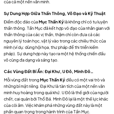
của cả một nền văn minh.
Sự Dung Hợp Giữa Thần Thông, Võ Đạo và Kỹ Thuật
Điểm độc đáo của
Mục Thần Ký
là không chỉ có tu luyện
thần thông. Tần Mục đã kết hợp võ đạo của nhân gian với
thần thông của các vị thần, thậm chí còn đưa cả các
nguyên lý toán học, vật lý vào trong các chiêu thức của
mình (ví dụ: dùng hội họa, thư pháp để thi triển kiếm
pháp). Sự dung hợp này tạo ra một hệ thống chiến đấu
vô cùng đa dạng và sáng tạo.
Các Vùng Đất Bí Ẩn: Đại Khư, U Đô, Minh Đô…
Mỗi vùng đất trong
Mục Thần Ký
đều có một vai trò và
những bí mật riêng. Đại Khư là tàn tích của một nền văn
minh huy hoàng trong quá khứ. U Đô là thế giới của người
chết, cai quản bởi Thổ Bá. Minh Đô lại là một thế lực khác
của cõi âm. Việc khám phá những vùng đất này là một
phần quan trọng trong hành trình của Tần Mục.