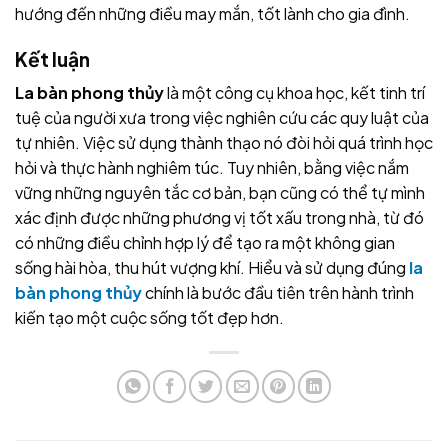
hướng đến những điều may mắn, tốt lành cho gia đình.
Kết luận
La bàn phong thủy
là một công cụ khoa học, kết tinh trí
tuệ của người xưa trong việc nghiên cứu các quy luật của
tự nhiên. Việc sử dụng thành thạo nó đòi hỏi quá trình học
hỏi và thực hành nghiêm túc. Tuy nhiên, bằng việc nắm
vững những nguyên tắc cơ bản, bạn cũng có thể tự mình
xác định được những phương vị tốt xấu trong nhà, từ đó
có những điều chỉnh hợp lý để tạo ra một không gian
sống hài hòa, thu hút vượng khí. Hiểu và sử dụng đúng
la
bàn phong thủy
chính là bước đầu tiên trên hành trình
kiến tạo một cuộc sống tốt đẹp hơn.