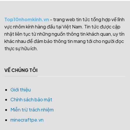
Top10nhomkinh.vn
- trang web tin tức tổng hợp về lĩnh
vực nhôm kính hàng đầu tại Việt Nam. Tin tức được cập
nhật liên tục từ những nguồn thông tin khách quan, uy tín
khác nhau để đảm bảo thông tin mang tới cho người đọc
thực sự hữu ích.
VỀ CHÚNG TÔI
Giới thiệu
Chính sách bảo mật
Miễn trừ trách nhiệm
minecraftpe.vn