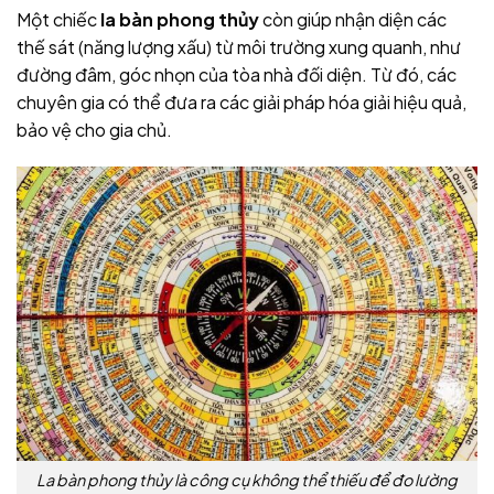
Một chiếc
la bàn phong thủy
còn giúp nhận diện các
thế sát (năng lượng xấu) từ môi trường xung quanh, như
đường đâm, góc nhọn của tòa nhà đối diện. Từ đó, các
chuyên gia có thể đưa ra các giải pháp hóa giải hiệu quả,
bảo vệ cho gia chủ.
La bàn phong thủy là công cụ không thể thiếu để đo lường