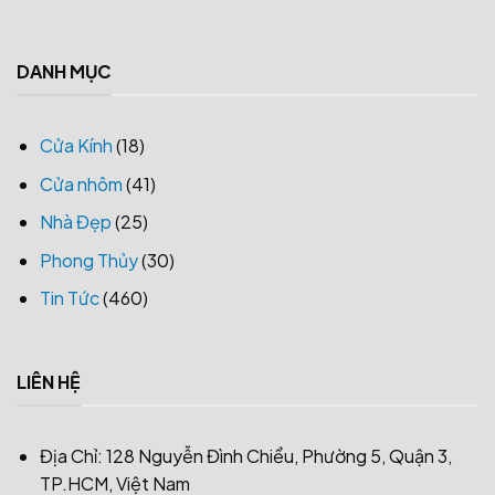
DANH MỤC
Cửa Kính
(18)
Cửa nhôm
(41)
Nhà Đẹp
(25)
Phong Thủy
(30)
Tin Tức
(460)
LIÊN HỆ
Địa Chỉ: 128 Nguyễn Đình Chiểu, Phường 5, Quận 3,
TP.HCM, Việt Nam