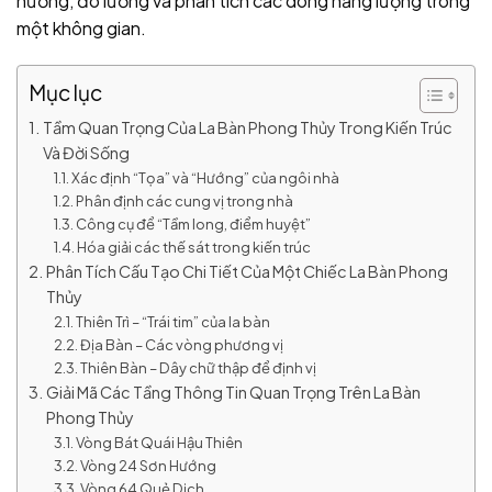
hướng, đo lường và phân tích các dòng năng lượng trong
một không gian.
Mục lục
Tầm Quan Trọng Của La Bàn Phong Thủy Trong Kiến Trúc
Và Đời Sống
Xác định “Tọa” và “Hướng” của ngôi nhà
Phân định các cung vị trong nhà
Công cụ để “Tầm long, điểm huyệt”
Hóa giải các thế sát trong kiến trúc
Phân Tích Cấu Tạo Chi Tiết Của Một Chiếc La Bàn Phong
Thủy
Thiên Trì – “Trái tim” của la bàn
Địa Bàn – Các vòng phương vị
Thiên Bàn – Dây chữ thập để định vị
Giải Mã Các Tầng Thông Tin Quan Trọng Trên La Bàn
Phong Thủy
Vòng Bát Quái Hậu Thiên
Vòng 24 Sơn Hướng
Vòng 64 Quẻ Dịch