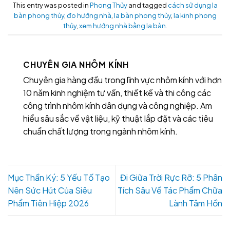
This entry was posted in
Phong Thủy
and tagged
cách sử dụng la
bàn phong thủy
,
đo hướng nhà
,
la bàn phong thủy
,
la kinh phong
thủy
,
xem hướng nhà bằng la bàn
.
CHUYÊN GIA NHÔM KÍNH
Chuyên gia hàng đầu trong lĩnh vực nhôm kính với hơn
10 năm kinh nghiệm tư vấn, thiết kế và thi công các
công trình nhôm kính dân dụng và công nghiệp. Am
hiểu sâu sắc về vật liệu, kỹ thuật lắp đặt và các tiêu
chuẩn chất lượng trong ngành nhôm kính.
Mục Thần Ký: 5 Yếu Tố Tạo
Đi Giữa Trời Rực Rỡ: 5 Phân
Nên Sức Hút Của Siêu
Tích Sâu Về Tác Phẩm Chữa
Phẩm Tiên Hiệp 2026
Lành Tâm Hồn