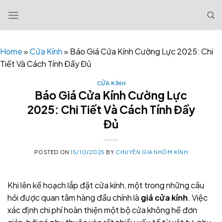
Skip
to
content
Home
»
Cửa Kính
»
Báo Giá Cửa Kính Cường Lực 2025: Chi
Tiết Và Cách Tính Đầy Đủ
CỬA KÍNH
Báo Giá Cửa Kính Cường Lực
2025: Chi Tiết Và Cách Tính Đầy
Đủ
POSTED ON
15/10/2025
BY
CHUYÊN GIA NHÔM KÍNH
Khi lên kế hoạch lắp đặt cửa kính, một trong những câu
hỏi được quan tâm hàng đầu chính là
giá cửa kính
. Việc
xác định chi phí hoàn thiện một bộ cửa không hề đơn