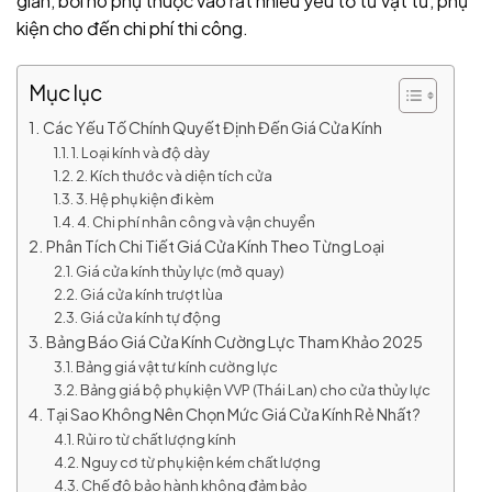
giản, bởi nó phụ thuộc vào rất nhiều yếu tố từ vật tư, phụ
kiện cho đến chi phí thi công.
Mục lục
Các Yếu Tố Chính Quyết Định Đến Giá Cửa Kính
1. Loại kính và độ dày
2. Kích thước và diện tích cửa
3. Hệ phụ kiện đi kèm
4. Chi phí nhân công và vận chuyển
Phân Tích Chi Tiết Giá Cửa Kính Theo Từng Loại
Giá cửa kính thủy lực (mở quay)
Giá cửa kính trượt lùa
Giá cửa kính tự động
Bảng Báo Giá Cửa Kính Cường Lực Tham Khảo 2025
Bảng giá vật tư kính cường lực
Bảng giá bộ phụ kiện VVP (Thái Lan) cho cửa thủy lực
Tại Sao Không Nên Chọn Mức Giá Cửa Kính Rẻ Nhất?
Rủi ro từ chất lượng kính
Nguy cơ từ phụ kiện kém chất lượng
Chế độ bảo hành không đảm bảo