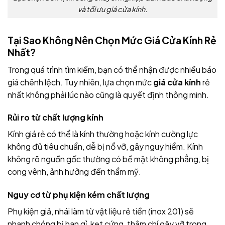
và tối ưu giá cửa kính.
Tại Sao Không Nên Chọn Mức Giá Cửa Kính Rẻ
Nhất?
Trong quá trình tìm kiếm, bạn có thể nhận được nhiều báo
giá chênh lệch. Tuy nhiên, lựa chọn mức
giá cửa kính
rẻ
nhất không phải lúc nào cũng là quyết định thông minh.
Rủi ro từ chất lượng kính
Kính giá rẻ có thể là kính thường hoặc kính cường lực
không đủ tiêu chuẩn, dễ bị nổ vỡ, gây nguy hiểm. Kính
không rõ nguồn gốc thường có bề mặt không phẳng, bị
cong vênh, ảnh hưởng đến thẩm mỹ.
Nguy cơ từ phụ kiện kém chất lượng
Phụ kiện giả, nhái làm từ vật liệu rẻ tiền (inox 201) sẽ
nhanh chóng bị han gỉ, kẹt cứng, thậm chí gãy vỡ trong