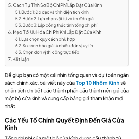
Cách Tự Tính Sơ Bộ Chi Phí Lắp Đặt Cửa Kính
Bước 1: Đo đạc và tính diện tích kính
Bước 2: Lựa chọn vật tư và tra đơn giá
Bước 3: Lập công thức tính tổng chi phí
Mẹo Tối Ưu Hóa Chi Phí Khi Lắp Đặt Cửa Kính
Lựa chọn quy cách phù hợp
So sánh báo giá từ nhiều đơn vị uy tín
Chọn đơn vị thi công trực tiếp
Kết luận
Để giúp bạn có một cái nhìn tổng quan và dự toán ngân
sách chính xác, bài viết này của
Top 10 Nhôm Kính
sẽ
phân tích chi tiết các thành phần cấu thành nên giá của
một bộ cửa kính và cung cấp bảng giá tham khảo mới
nhất.
Các Yếu Tố Chính Quyết Định Đến Giá Cửa
Kính
Tổng chi phí của một bộ cửa kính được cấu thành từ