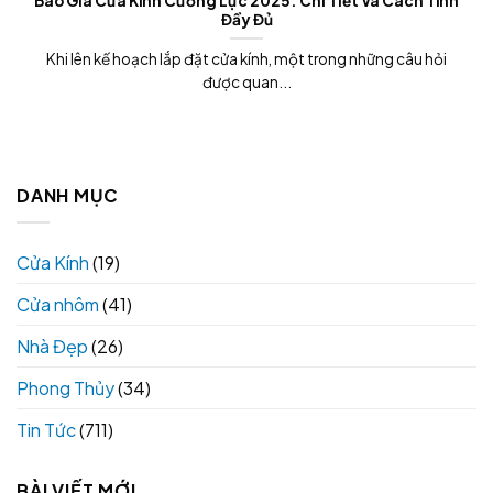
Báo Giá Cửa Kính Cường Lực 2025: Chi Tiết Và Cách Tính
Đầy Đủ
Khi lên kế hoạch lắp đặt cửa kính, một trong những câu hỏi
được quan...
DANH MỤC
Cửa Kính
(19)
Cửa nhôm
(41)
Nhà Đẹp
(26)
Phong Thủy
(34)
Tin Tức
(711)
BÀI VIẾT MỚI