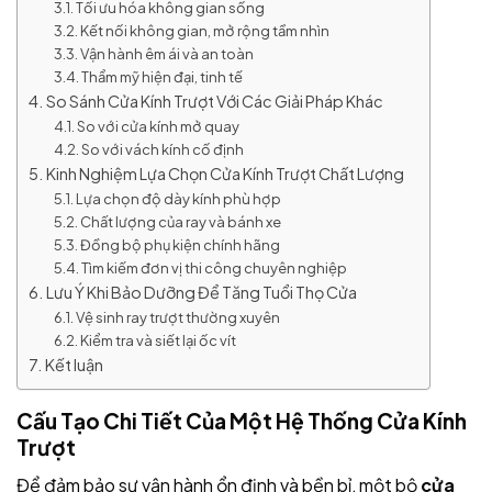
Tối ưu hóa không gian sống
Kết nối không gian, mở rộng tầm nhìn
Vận hành êm ái và an toàn
Thẩm mỹ hiện đại, tinh tế
So Sánh Cửa Kính Trượt Với Các Giải Pháp Khác
So với cửa kính mở quay
So với vách kính cố định
Kinh Nghiệm Lựa Chọn Cửa Kính Trượt Chất Lượng
Lựa chọn độ dày kính phù hợp
Chất lượng của ray và bánh xe
Đồng bộ phụ kiện chính hãng
Tìm kiếm đơn vị thi công chuyên nghiệp
Lưu Ý Khi Bảo Dưỡng Để Tăng Tuổi Thọ Cửa
Vệ sinh ray trượt thường xuyên
Kiểm tra và siết lại ốc vít
Kết luận
Cấu Tạo Chi Tiết Của Một Hệ Thống Cửa Kính
Trượt
Để đảm bảo sự vận hành ổn định và bền bỉ, một bộ
cửa