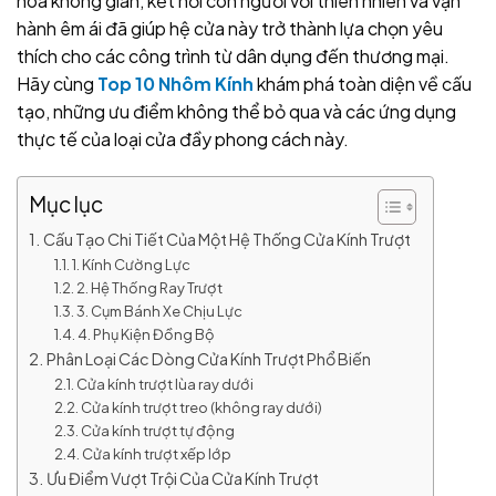
hóa không gian, kết nối con người với thiên nhiên và vận
hành êm ái đã giúp hệ cửa này trở thành lựa chọn yêu
thích cho các công trình từ dân dụng đến thương mại.
Hãy cùng
Top 10 Nhôm Kính
khám phá toàn diện về cấu
tạo, những ưu điểm không thể bỏ qua và các ứng dụng
thực tế của loại cửa đầy phong cách này.
Mục lục
Cấu Tạo Chi Tiết Của Một Hệ Thống Cửa Kính Trượt
1. Kính Cường Lực
2. Hệ Thống Ray Trượt
3. Cụm Bánh Xe Chịu Lực
4. Phụ Kiện Đồng Bộ
Phân Loại Các Dòng Cửa Kính Trượt Phổ Biến
Cửa kính trượt lùa ray dưới
Cửa kính trượt treo (không ray dưới)
Cửa kính trượt tự động
Cửa kính trượt xếp lớp
Ưu Điểm Vượt Trội Của Cửa Kính Trượt