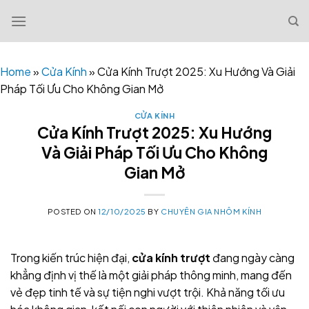
Skip
to
content
Home
»
Cửa Kính
»
Cửa Kính Trượt 2025: Xu Hướng Và Giải
Pháp Tối Ưu Cho Không Gian Mở
CỬA KÍNH
Cửa Kính Trượt 2025: Xu Hướng
Và Giải Pháp Tối Ưu Cho Không
Gian Mở
POSTED ON
12/10/2025
BY
CHUYÊN GIA NHÔM KÍNH
Trong kiến trúc hiện đại,
cửa kính trượt
đang ngày càng
khẳng định vị thế là một giải pháp thông minh, mang đến
vẻ đẹp tinh tế và sự tiện nghi vượt trội. Khả năng tối ưu