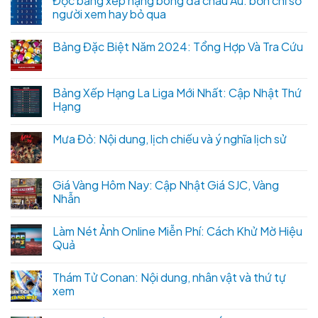
Đọc bảng xếp hạng bóng đá châu Âu: bốn chỉ số
người xem hay bỏ qua
Bảng Đặc Biệt Năm 2024: Tổng Hợp Và Tra Cứu
Bảng Xếp Hạng La Liga Mới Nhất: Cập Nhật Thứ
Hạng
Mưa Đỏ: Nội dung, lịch chiếu và ý nghĩa lịch sử
Giá Vàng Hôm Nay: Cập Nhật Giá SJC, Vàng
Nhẫn
Làm Nét Ảnh Online Miễn Phí: Cách Khử Mờ Hiệu
Quả
Thám Tử Conan: Nội dung, nhân vật và thứ tự
xem