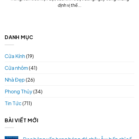
định vị thế...
DANH MỤC
Cửa Kính
(19)
Cửa nhôm
(41)
Nhà Đẹp
(26)
Phong Thủy
(34)
Tin Tức
(711)
BÀI VIẾT MỚI