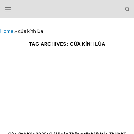
Skip
to
content
Home
»
cửa kính lùa
TAG ARCHIVES:
CỬA KÍNH LÙA