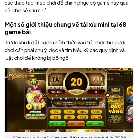
các thao tác, mẹo chơi để chinh phục bộ game này qua
bài chia sẻ sau nhé.
Một số giới thiệu chung về tài xỉu mini tại 68
game bài
Trước khi đi đặt cược chính thức vào trò chơi thì người
chơi cần phải chú ý, đọc và tìm hiểu kỹ các quy định và
luật chơi để không bị bỡ ngỡ.
Chia sẻ cách chơi tài xỉu mini 68 game bài mới nhất 2025