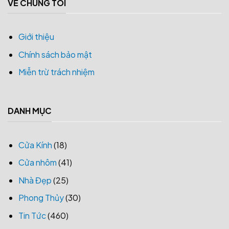
VỀ CHÚNG TÔI
Giới thiệu
Chính sách bảo mật
Miễn trừ trách nhiệm
DANH MỤC
Cửa Kính
(18)
Cửa nhôm
(41)
Nhà Đẹp
(25)
Phong Thủy
(30)
Tin Tức
(460)