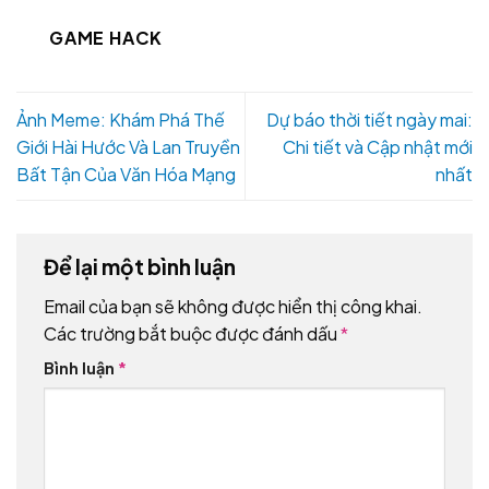
GAME HACK
Ảnh Meme: Khám Phá Thế
Dự báo thời tiết ngày mai:
Giới Hài Hước Và Lan Truyền
Chi tiết và Cập nhật mới
Bất Tận Của Văn Hóa Mạng
nhất
Để lại một bình luận
Email của bạn sẽ không được hiển thị công khai.
Các trường bắt buộc được đánh dấu
*
Bình luận
*