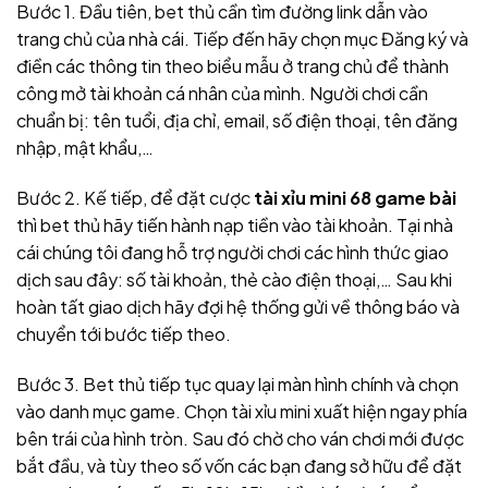
Bước 1. Đầu tiên, bet thủ cần tìm đường link dẫn vào
trang chủ của nhà cái. Tiếp đến hãy chọn mục Đăng ký và
điền các thông tin theo biểu mẫu ở trang chủ để thành
công mở tài khoản cá nhân của mình. Người chơi cần
chuẩn bị: tên tuổi, địa chỉ, email, số điện thoại, tên đăng
nhập, mật khẩu,…
Bước 2. Kế tiếp, để đặt cược
tài xỉu mini 68 game bài
thì bet thủ hãy tiến hành nạp tiền vào tài khoản. Tại nhà
cái chúng tôi đang hỗ trợ người chơi các hình thức giao
dịch sau đây: số tài khoản, thẻ cào điện thoại,… Sau khi
hoàn tất giao dịch hãy đợi hệ thống gửi về thông báo và
chuyển tới bước tiếp theo.
Bước 3. Bet thủ tiếp tục quay lại màn hình chính và chọn
vào danh mục game. Chọn tài xỉu mini xuất hiện ngay phía
bên trái của hình tròn. Sau đó chờ cho ván chơi mới được
bắt đầu, và tùy theo số vốn các bạn đang sở hữu để đặt