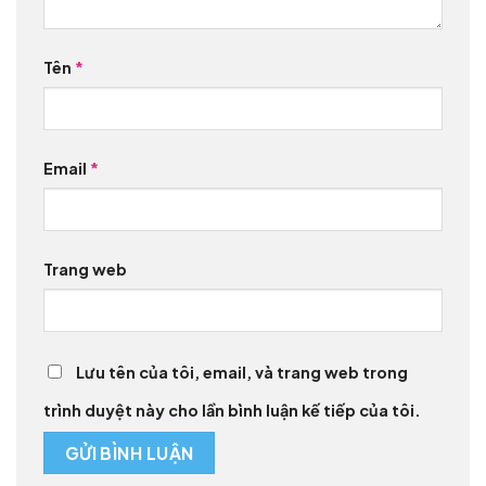
Tên
*
Email
*
Trang web
Lưu tên của tôi, email, và trang web trong
trình duyệt này cho lần bình luận kế tiếp của tôi.