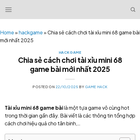
Skip
to
content
Home
»
hackgame
»
Chia sẻ cách chơi tài xỉu mini 68 game bài
mới nhất 2025
HACKGAME
Chia sẻ cách chơi tài xỉu mini 68
game bài mới nhất 2025
POSTED ON
22/10/2025
BY
GAME HACK
Tài xỉu mini 68 game bài
là một tựa game vô cùng hot
trong thời gian gần đây. Bài viết là các thông tin tổng hợp
cách chơi hiệu quả cho tân binh,…