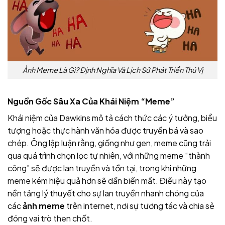
Ảnh Meme Là Gì? Định Nghĩa Và Lịch Sử Phát Triển Thú Vị
Nguồn Gốc Sâu Xa Của Khái Niệm “Meme”
Khái niệm của Dawkins mô tả cách thức các ý tưởng, biểu
tượng hoặc thực hành văn hóa được truyền bá và sao
chép. Ông lập luận rằng, giống như gen, meme cũng trải
qua quá trình chọn lọc tự nhiên, với những meme “thành
công” sẽ được lan truyền và tồn tại, trong khi những
meme kém hiệu quả hơn sẽ dần biến mất. Điều này tạo
nền tảng lý thuyết cho sự lan truyền nhanh chóng của
các
ảnh meme
trên internet, nơi sự tương tác và chia sẻ
đóng vai trò then chốt.