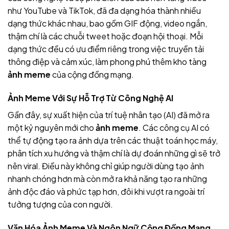
như YouTube và TikTok,
đã đa dạng hóa thành nhiều
dạng thức khác nhau, bao gồm GIF động, video ngắn,
thậm chí là các chuỗi tweet hoặc đoạn hội thoại. Mỗi
dạng thức đều có ưu điểm riêng trong việc truyền tải
thông điệp và cảm xúc, làm phong phú thêm kho tàng
ảnh meme
của cộng đồng mạng.
Ảnh Meme Với Sự Hỗ Trợ Từ Công Nghệ AI
Gần đây, sự xuất hiện của trí tuệ nhân tạo (AI) đã mở ra
một kỷ nguyên mới cho
ảnh meme
. Các công cụ AI có
thể tự động tạo ra ảnh
dựa trên các thuật toán học máy,
phân tích xu hướng và thậm chí là dự đoán những gì sẽ trở
nên viral. Điều này không chỉ giúp người dùng tạo ảnh
nhanh chóng hơn mà còn mở ra khả năng tạo ra những
ảnh
độc đáo và phức tạp hơn, đôi khi vượt ra ngoài trí
tưởng tượng của con người.
Văn Hóa Ảnh Meme Và Ngôn Ngữ Cộng Đồng Mạng