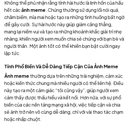
Không thể phủ nhận rằng tính hài hước là linh hồn của hầu
hết các
ảnh meme
. Chúng thường sử dụng lối nói quá,
châm biếm, mỉa mai hoặc tạo ra những tình huống bất ngờ
để gây cười. Sự hài hước này giúp giảm căng thẳng,
mang lại niềm vui và tạo ra những khoảnh khắc giải trí nhẹ
nhàng, khiến người xem muốn chia sẻ chúng với bạn bè và
người thân. Một ảnh
tốt có thể khiến bạn bật cười ngay
lập tức.
Tính Phổ Biến Và Dễ Dàng Tiếp Cận Của Ảnh Meme
Ảnh meme
thường dựa trên những trải nghiệm, cảm xúc
hoặc kiến thức chung mà nhiều người có thể liên hệ. Điều
này tạo ra một cảm giác “tôi cũng vậy”, giúp người xem
cảm thấy được thấu hiểu và kết nối. Hơn nữa, với sự phổ
biến của các nền tảng mạng xã hội, việc tiếp cận và chia
sẻ ảnh
trở nên vô cùng dễ dàng, chỉ với vài thao tác chạm
hoặc nhấp chuột.