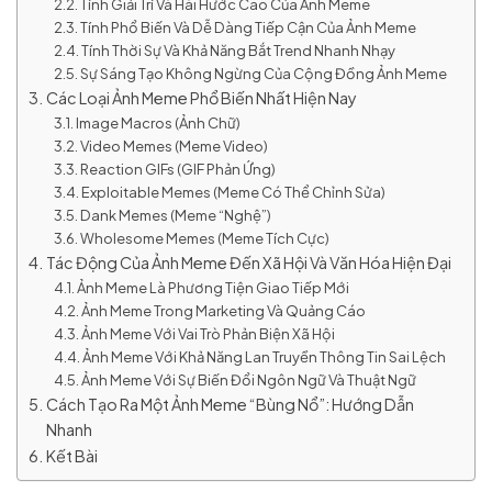
Tính Giải Trí Và Hài Hước Cao Của Ảnh Meme
Tính Phổ Biến Và Dễ Dàng Tiếp Cận Của Ảnh Meme
Tính Thời Sự Và Khả Năng Bắt Trend Nhanh Nhạy
Sự Sáng Tạo Không Ngừng Của Cộng Đồng Ảnh Meme
Các Loại Ảnh Meme Phổ Biến Nhất Hiện Nay
Image Macros (Ảnh Chữ)
Video Memes (Meme Video)
Reaction GIFs (GIF Phản Ứng)
Exploitable Memes (Meme Có Thể Chỉnh Sửa)
Dank Memes (Meme “Nghệ”)
Wholesome Memes (Meme Tích Cực)
Tác Động Của Ảnh Meme Đến Xã Hội Và Văn Hóa Hiện Đại
Ảnh Meme Là Phương Tiện Giao Tiếp Mới
Ảnh Meme Trong Marketing Và Quảng Cáo
Ảnh Meme Với Vai Trò Phản Biện Xã Hội
Ảnh Meme Với Khả Năng Lan Truyền Thông Tin Sai Lệch
Ảnh Meme Với Sự Biến Đổi Ngôn Ngữ Và Thuật Ngữ
Cách Tạo Ra Một Ảnh Meme “Bùng Nổ”: Hướng Dẫn
Nhanh
Kết Bài