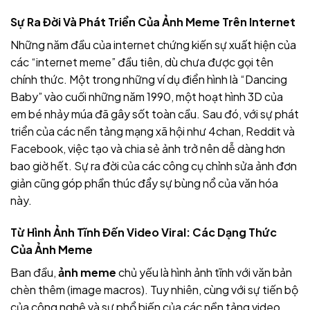
Sự Ra Đời Và Phát Triển Của Ảnh Meme Trên Internet
Những năm đầu của internet chứng kiến sự xuất hiện của
các “internet meme” đầu tiên, dù chưa được gọi tên
chính thức. Một trong những ví dụ điển hình là “Dancing
Baby” vào cuối những năm 1990, một hoạt hình 3D của
em bé nhảy múa đã gây sốt toàn cầu. Sau đó, với sự phát
triển của các nền tảng mạng xã hội như 4chan, Reddit và
Facebook, việc tạo và chia sẻ ảnh
trở nên dễ dàng hơn
bao giờ hết. Sự ra đời của các công cụ chỉnh sửa ảnh đơn
giản cũng góp phần thúc đẩy sự bùng nổ của văn hóa
này
.
Từ Hình Ảnh Tĩnh Đến Video Viral: Các Dạng Thức
Của Ảnh Meme
Ban đầu,
ảnh meme
chủ yếu là hình ảnh tĩnh với văn bản
chèn thêm (image macros). Tuy nhiên, cùng với sự tiến bộ
của công nghệ và sự phổ biến của các nền tảng video