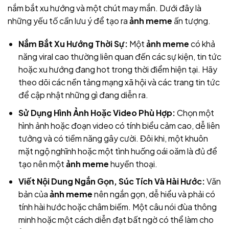
nắm bắt xu hướng và một chút may mắn. Dưới đây là
những yếu tố cần lưu ý để tạo ra
ảnh meme
ấn tượng.
Nắm Bắt Xu Hướng Thời Sự:
Một
ảnh meme
có khả
năng viral cao thường liên quan đến các sự kiện, tin tức
hoặc xu hướng đang hot trong thời điểm hiện tại. Hãy
theo dõi các nền tảng mạng xã hội và các trang tin tức
để cập nhật những gì đang diễn ra.
Sử Dụng Hình Ảnh Hoặc Video Phù Hợp:
Chọn một
hình ảnh hoặc đoạn video có tính biểu cảm cao, dễ liên
tưởng và có tiềm năng gây cười. Đôi khi, một khuôn
mặt ngộ nghĩnh hoặc một tình huống oái oăm là đủ để
tạo nên một
ảnh meme
huyền thoại.
Viết Nội Dung Ngắn Gọn, Súc Tích Và Hài Hước:
Văn
bản của
ảnh meme
nên ngắn gọn, dễ hiểu và phải có
tính hài hước hoặc châm biếm. Một câu nói đùa thông
minh hoặc một cách diễn đạt bất ngờ có thể làm cho