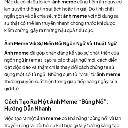
Mặc dù có nhiều lợi ích,
ảnh meme
cũng tiềm ẩn nguy cơ
lan truyền thông tin sai lệch hoặc tin giả. Do tính chất
ngắn gọn và dễ chia sẻ, một
ảnh meme
với nội dung sai
sự thật có thể lan truyền nhanh chóng trước khi được
kiểm chứng, gây ra những hậu quả tiêu cực.
Ảnh Meme Với Sự Biến Đổi Ngôn Ngữ Và Thuật Ngữ
Ảnh meme
đã góp phần đáng kể vào sự phát triển của
ngôn ngữ internet, tạo ra các thuật ngữ mới, cách diễn
đạt độc đáo và thậm chí là thay đổi cách chúng ta sử
dụng một số từ ngữ. Những cụm từ “viral” từ
ảnh meme
thường xuyên xuất hiện trong giao tiếp hàng ngày của
giới trẻ.
Cách Tạo Ra Một Ảnh Meme “Bùng Nổ”:
Hướng Dẫn Nhanh
Việc tạo ra một
ảnh meme
có khả năng “bùng nổ” và lan
truyền rộng rãi đòi hỏi sự kết hợp giữa ý tưởng sáng tạo,