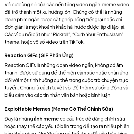
Với sự bùng nổ của các nền tảng video ngắn, meme video
đã trở thành một xu hướng lớn. Chúng có thể là những
đoạn phim ngắn được cắt ghép, lồng tiếng lại hoặc chỉ
đơn giản là một khoảnh khắc hài hước được lặp đi lặp lại.
Các ví dụ nổi bật như “Rickroll”, “Curb Your Enthusiasm”
theme, hoặc vô số video trên TikTok.
Reaction GIFs (GIF Phản Ứng)
Reaction GIFs là những đoạn video ngắn, không có âm
thanh, được sử dụng để thể hiện cảm xúc hoặc phản ứng
đối với một tình huống cụ thể trong cuộc trò chuyện trực
tuyến. Chúng là cách tuyệt vời để thêm sự sống động và
biểu cảm vào các tin nhắn văn bản hoặc bình luận.
Exploitable Memes (Meme Có Thể Chỉnh Sửa)
Đây là những
ảnh meme
có cấu trúc dễ dàng chỉnh sửa
hoặc thay thế các yếu tố bên trong để tạo ra nhiều phiên
bản khác nhau. Người dùng có thể thay đổi văn bản, hình