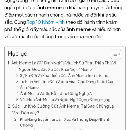
cộng đồng. Từ những hình ảnh đơn giản đến các video
ngắn phức tạp,
ảnh meme
có khả năng truyền tải thông
điệp một cách nhanh chóng, hài hước và đôi khi là sâu
sắc. Cùng
Top 10 Nhôm Kính
theo dõi hành trình khám
phá thế giới đầy màu sắc của
ảnh meme
và hiểu rõ hơn
về sức mạnh của chúng trong văn hóa hiện đại.
Mục lục
Ảnh Meme Là Gì? Định Nghĩa Và Lịch Sử Phát Triển Thú Vị
Nguồn Gốc Sâu Xa Của Khái Niệm “Meme”
Sự Ra Đời Và Phát Triển Của Ảnh Meme Trên Internet
Từ Hình Ảnh Tĩnh Đến Video Viral: Các Dạng Thức Của
Ảnh Meme
Ảnh Meme Với Sự Hỗ Trợ Từ Công Nghệ AI
Văn Hóa Ảnh Meme Và Ngôn Ngữ Cộng Đồng Mạng
Sức Hút Khó Cưỡng Của Ảnh Meme: Tại Sao Chúng Lại
Viral Đến Vậy?
Khả Năng Truyền Tải Cảm Xúc Và Thông Điệp Nhanh
Chóng