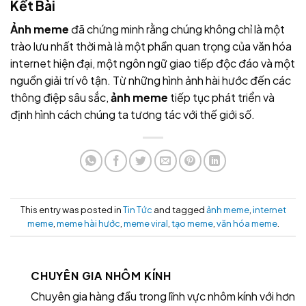
Kết Bài
Ảnh meme
đã chứng minh rằng chúng không chỉ là một
trào lưu nhất thời mà là một phần quan trọng của văn hóa
internet hiện đại, một ngôn ngữ giao tiếp độc đáo và một
nguồn giải trí vô tận. Từ những hình ảnh hài hước đến các
thông điệp sâu sắc,
ảnh meme
tiếp tục phát triển và
định hình cách chúng ta tương tác với thế giới số.
This entry was posted in
Tin Tức
and tagged
ảnh meme
,
internet
meme
,
meme hài hước
,
meme viral
,
tạo meme
,
văn hóa meme
.
CHUYÊN GIA NHÔM KÍNH
Chuyên gia hàng đầu trong lĩnh vực nhôm kính với hơn