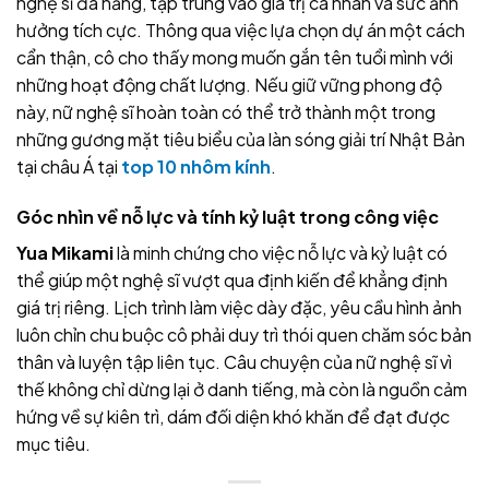
nghệ sĩ đa năng, tập trung vào giá trị cá nhân và sức ảnh
hưởng tích cực. Thông qua việc lựa chọn dự án một cách
cẩn thận, cô cho thấy mong muốn gắn tên tuổi mình với
những hoạt động chất lượng. Nếu giữ vững phong độ
này, nữ nghệ sĩ hoàn toàn có thể trở thành một trong
những gương mặt tiêu biểu của làn sóng giải trí Nhật Bản
tại châu Á tại
top 10 nhôm kính
.
Góc nhìn về nỗ lực và tính kỷ luật trong công việc
Yua Mikami
là minh chứng cho việc nỗ lực và kỷ luật có
thể giúp một nghệ sĩ vượt qua định kiến để khẳng định
giá trị riêng. Lịch trình làm việc dày đặc, yêu cầu hình ảnh
luôn chỉn chu buộc cô phải duy trì thói quen chăm sóc bản
thân và luyện tập liên tục. Câu chuyện của nữ nghệ sĩ vì
thế không chỉ dừng lại ở danh tiếng, mà còn là nguồn cảm
hứng về sự kiên trì, dám đối diện khó khăn để đạt được
mục tiêu.