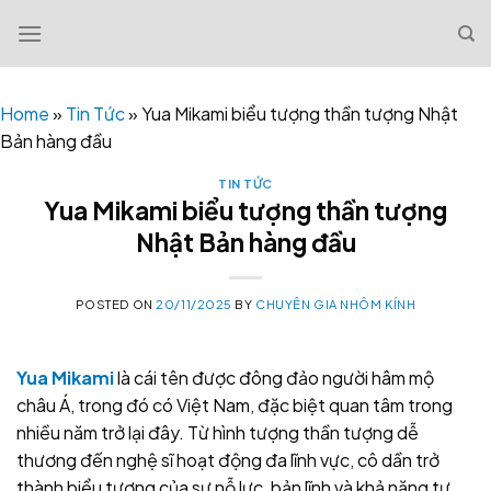
Skip
to
content
Home
»
Tin Tức
»
Yua Mikami biểu tượng thần tượng Nhật
Bản hàng đầu
TIN TỨC
Yua Mikami biểu tượng thần tượng
Nhật Bản hàng đầu
POSTED ON
20/11/2025
BY
CHUYÊN GIA NHÔM KÍNH
Yua Mikami
là cái tên được đông đảo người hâm mộ
châu Á, trong đó có Việt Nam, đặc biệt quan tâm trong
nhiều năm trở lại đây. Từ hình tượng thần tượng dễ
thương đến nghệ sĩ hoạt động đa lĩnh vực, cô dần trở
thành biểu tượng của sự nỗ lực, bản lĩnh và khả năng tự