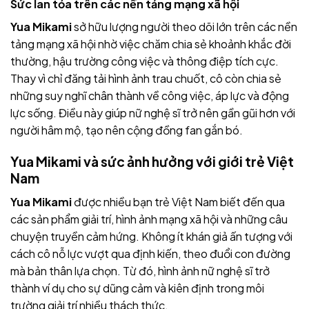
Sức lan tỏa trên các nền tảng mạng xã hội
Yua Mikami
sở hữu lượng người theo dõi lớn trên các nền
tảng mạng xã hội nhờ việc chăm chia sẻ khoảnh khắc đời
thường, hậu trường công việc và thông điệp tích cực.
Thay vì chỉ đăng tải hình ảnh trau chuốt, cô còn chia sẻ
những suy nghĩ chân thành về công việc, áp lực và động
lực sống. Điều này giúp nữ nghệ sĩ trở nên gần gũi hơn với
người hâm mộ, tạo nên cộng đồng fan gắn bó.
Yua Mikami và sức ảnh hưởng với giới trẻ Việt
Nam
Yua Mikami
được nhiều bạn trẻ Việt Nam biết đến qua
các sản phẩm giải trí, hình ảnh mạng xã hội và những câu
chuyện truyền cảm hứng. Không ít khán giả ấn tượng với
cách cô nỗ lực vượt qua định kiến, theo đuổi con đường
mà bản thân lựa chọn. Từ đó, hình ảnh nữ nghệ sĩ trở
thành ví dụ cho sự dũng cảm và kiên định trong môi
trường giải trí nhiều thách thức.