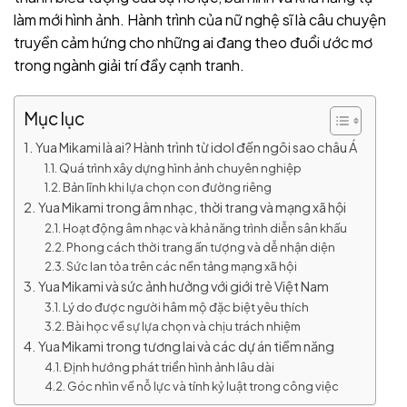
làm mới hình ảnh. Hành trình của nữ nghệ sĩ là câu chuyện
truyền cảm hứng cho những ai đang theo đuổi ước mơ
trong ngành giải trí đầy cạnh tranh.
Mục lục
Yua Mikami là ai? Hành trình từ idol đến ngôi sao châu Á
Quá trình xây dựng hình ảnh chuyên nghiệp
Bản lĩnh khi lựa chọn con đường riêng
Yua Mikami trong âm nhạc, thời trang và mạng xã hội
Hoạt động âm nhạc và khả năng trình diễn sân khấu
Phong cách thời trang ấn tượng và dễ nhận diện
Sức lan tỏa trên các nền tảng mạng xã hội
Yua Mikami và sức ảnh hưởng với giới trẻ Việt Nam
Lý do được người hâm mộ đặc biệt yêu thích
Bài học về sự lựa chọn và chịu trách nhiệm
Yua Mikami trong tương lai và các dự án tiềm năng
Định hướng phát triển hình ảnh lâu dài
Góc nhìn về nỗ lực và tính kỷ luật trong công việc