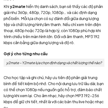
Khi
y2mate
hiển thị danh sách, bạn sẽ thấy các độ phân
giải như 360p, 480p, 720p, 1080p… và các định dạng
phổ biến. Mỗi lựa chọn có sự đánh đổi giữa dung lượng
tệp và chất lượng hình/âm thanh. Nếu chỉ xem trên điện
thoại, 480p hoặc 720p là hợp lý, còn 1080p phù hợp khi
trình chiếu trên màn hình lớn. Đối với âm thanh, MP3 192
kbps cân bằng giữa dung lượng và độ rõ.
Gợi ý cho từng nhu cầu
y2mate – Y2mate lựa chọn định dạng và chất lượng thế nào?
Cho học tập và ghi chú, hãy ưu tiên độ phân giải trung
bình để tiết kiệm bộ nhớ. Cho nội dung lưu trữ lâu dài, bạn
có thể chọn 1080p nếu nguồn gốc hỗ trợ, đảm bảo chất
lượng khi xem lại. Cho âm nhạc, hãy chọn MP3 192–256
kbps để giữ chi tiết, nhất là với các bản thu live hoặc nhạc
cụ.