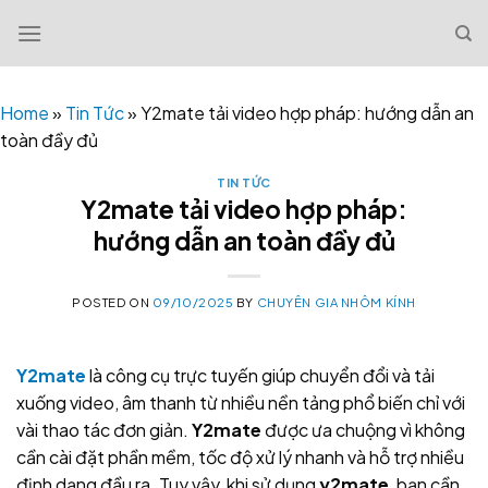
Skip
to
content
Home
»
Tin Tức
»
Y2mate tải video hợp pháp: hướng dẫn an
toàn đầy đủ
TIN TỨC
Y2mate tải video hợp pháp:
hướng dẫn an toàn đầy đủ
POSTED ON
09/10/2025
BY
CHUYÊN GIA NHÔM KÍNH
Y2mate
là công cụ trực tuyến giúp chuyển đổi và tải
xuống video, âm thanh từ nhiều nền tảng phổ biến chỉ với
vài thao tác đơn giản.
Y2mate
được ưa chuộng vì không
cần cài đặt phần mềm, tốc độ xử lý nhanh và hỗ trợ nhiều
định dạng đầu ra. Tuy vậy, khi sử dụng
y2mate
, bạn cần