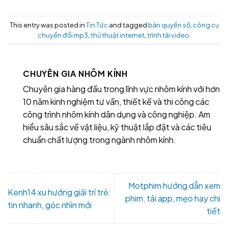
This entry was posted in
Tin Tức
and tagged
bản quyền số
,
công cụ
chuyển đổi mp3
,
thủ thuật internet
,
trình tải video
.
CHUYÊN GIA NHÔM KÍNH
Chuyên gia hàng đầu trong lĩnh vực nhôm kính với hơn
10 năm kinh nghiệm tư vấn, thiết kế và thi công các
công trình nhôm kính dân dụng và công nghiệp. Am
hiểu sâu sắc về vật liệu, kỹ thuật lắp đặt và các tiêu
chuẩn chất lượng trong ngành nhôm kính.
Motphim hướng dẫn xem
Kenh14 xu hướng giải trí trẻ:
phim, tải app, mẹo hay chi
tin nhanh, góc nhìn mới
tiết