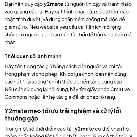
Bạn nên truy cập
y2mate
từ nguồn tin cậy và tránh nhấp
vào quảng cáo lạ. Hãy bật trình chặn cửa sổ bật lên, cập
nhật trình duyệt, và dùng phần mềm chống mã độc để
giảm rủi ro. Nếu website yêu cầu cài tiện ích mở rộng
không rõ nguồn gốc, bạn nên từ chối để bảo vệ dữ liệu cá
nhân.
Thói quen số lành mạnh
Hãy tôn trọng tác giả bằng cách dẫn nguồn và chỉ tải
trong phạm vi cho phép. Khi có lựa chọn, bạn nên dùng
các nút “Tải xuống” chính thức do nền tảng cung cấp.
Nếu cần sử dụng lại nội dung, hãy tìm giấy phép Creative
Commons hoặc liên hệ tác giả để xin phép rõ ràng.
Y2mate mẹo tối ưu trải nghiệm và xử lý lỗi
thường gặp
Trong một số thời điểm cao tải,
y2mate
có thể phản hồi
chậm hoặc không liệt kê đủ chất lượng. Bạn có thể thử lại