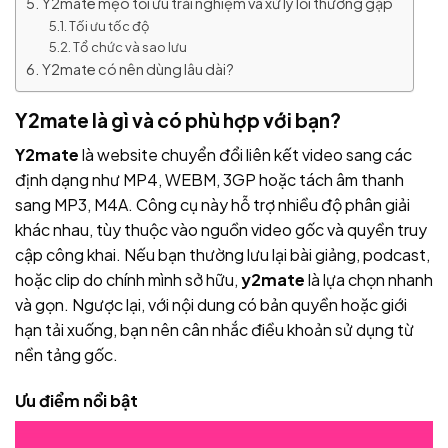
Y2mate mẹo tối ưu trải nghiệm và xử lý lỗi thường gặp
Tối ưu tốc độ
Tổ chức và sao lưu
Y2mate có nên dùng lâu dài?
Y2mate là gì và có phù hợp với bạn?
Y2mate
là website chuyển đổi liên kết video sang các
định dạng như MP4, WEBM, 3GP hoặc tách âm thanh
sang MP3, M4A. Công cụ này hỗ trợ nhiều độ phân giải
khác nhau, tùy thuộc vào nguồn video gốc và quyền truy
cập công khai. Nếu bạn thường lưu lại bài giảng, podcast,
hoặc clip do chính mình sở hữu,
y2mate
là lựa chọn nhanh
và gọn. Ngược lại, với nội dung có bản quyền hoặc giới
hạn tải xuống, bạn nên cân nhắc điều khoản sử dụng từ
nền tảng gốc.
Ưu điểm nổi bật