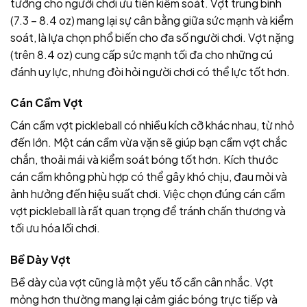
tưởng cho người chơi ưu tiên kiểm soát. Vợt trung bình
(7.3 – 8.4 oz) mang lại sự cân bằng giữa sức mạnh và kiểm
soát, là lựa chọn phổ biến cho đa số người chơi. Vợt nặng
(trên 8.4 oz) cung cấp sức mạnh tối đa cho những cú
đánh uy lực, nhưng đòi hỏi người chơi có thể lực tốt hơn.
Cán Cầm Vợt
Cán cầm vợt pickleball có nhiều kích cỡ khác nhau, từ nhỏ
đến lớn. Một cán cầm vừa vặn sẽ giúp bạn cầm vợt chắc
chắn, thoải mái và kiểm soát bóng tốt hơn. Kích thước
cán cầm không phù hợp có thể gây khó chịu, đau mỏi và
ảnh hưởng đến hiệu suất chơi. Việc chọn đúng cán cầm
vợt pickleball là rất quan trọng để tránh chấn thương và
tối ưu hóa lối chơi.
Bề Dày Vợt
Bề dày của vợt cũng là một yếu tố cần cân nhắc. Vợt
mỏng hơn thường mang lại cảm giác bóng trực tiếp và