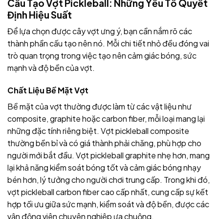
Cấu Tạo Vợt Pickleball: Những Yếu Tố Quyết
Định Hiệu Suất
Để lựa chọn được cây vợt ưng ý, bạn cần nắm rõ các
thành phần cấu tạo nên nó. Mỗi chi tiết nhỏ đều đóng vai
trò quan trọng trong việc tạo nên cảm giác bóng, sức
mạnh và độ bền của vợt.
Chất Liệu Bề Mặt Vợt
Bề mặt của vợt thường được làm từ các vật liệu như
composite, graphite hoặc carbon fiber, mỗi loại mang lại
những đặc tính riêng biệt. Vợt pickleball composite
thường bền bỉ và có giá thành phải chăng, phù hợp cho
người mới bắt đầu. Vợt pickleball graphite nhẹ hơn, mang
lại khả năng kiểm soát bóng tốt và cảm giác bóng nhạy
bén hơn, lý tưởng cho người chơi trung cấp. Trong khi đó,
vợt pickleball carbon fiber cao cấp nhất, cung cấp sự kết
hợp tối ưu giữa sức mạnh, kiểm soát và độ bền, được các
vận động viên chuyên nghiệp ưa chuộng.