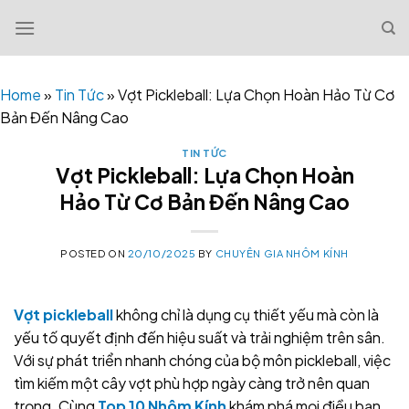
Skip
to
content
Home
»
Tin Tức
»
Vợt Pickleball: Lựa Chọn Hoàn Hảo Từ Cơ
Bản Đến Nâng Cao
TIN TỨC
Vợt Pickleball: Lựa Chọn Hoàn
Hảo Từ Cơ Bản Đến Nâng Cao
POSTED ON
20/10/2025
BY
CHUYÊN GIA NHÔM KÍNH
Vợt pickleball
không chỉ là dụng cụ thiết yếu mà còn là
yếu tố quyết định đến hiệu suất và trải nghiệm trên sân.
Với sự phát triển nhanh chóng của bộ môn pickleball, việc
tìm kiếm một cây vợt phù hợp ngày càng trở nên quan
trọng. Cùng
Top 10 Nhôm Kính
khám phá mọi điều bạn