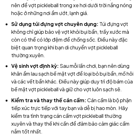
nên để vợt pickleball trong xe hơi dưới trời nắng nóng
hoặc ở những nơi ẩm ướt, lạnh giá.
Sử dụng túi đựng vợt chuyên dụng:
Túi đựng vợt
không chỉ giúp bảo vệ vợt khỏi bụi bẩn, trầy xước mà
còn có thể có lớp đệm để chống sốc. Điều này đặc
biệt quan trọng khi bạn di chuyển vợt pickleball
thường xuyên.
Vệ sinh vợt định kỳ:
Sau mỗi lần chơi, bạn nên dùng
khăn ẩm lau sạch bề mặt vợt để loại bỏ bụi bẩn, mồ hôi
và các vết bẩn khác. Điều này giúp duy trì độ bám của
bề mặt vợt pickleball và giữ cho vợt luôn sạch sẽ.
Kiểm tra và thay thế cán cầm:
Cán cầm là bộ phận
tiếp xúc trực tiếp với tay bạn và dễ bị hao mòn. Hãy
kiểm tra tình trạng cán cầm vợt pickleball thường
xuyên và thay thế khi cần để đảm bảo cảm giác cầm
nắm tốt nhất.