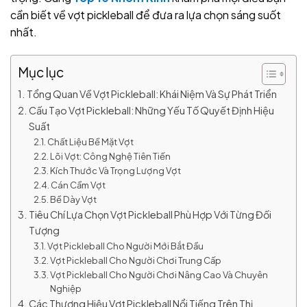
cần biết về vợt pickleball để đưa ra lựa chọn sáng suốt
nhất.
Mục lục
Tổng Quan Về Vợt Pickleball: Khái Niệm Và Sự Phát Triển
Cấu Tạo Vợt Pickleball: Những Yếu Tố Quyết Định Hiệu
Suất
Chất Liệu Bề Mặt Vợt
Lõi Vợt: Công Nghệ Tiên Tiến
Kích Thước Và Trọng Lượng Vợt
Cán Cầm Vợt
Bề Dày Vợt
Tiêu Chí Lựa Chọn Vợt Pickleball Phù Hợp Với Từng Đối
Tượng
Vợt Pickleball Cho Người Mới Bắt Đầu
Vợt Pickleball Cho Người Chơi Trung Cấp
Vợt Pickleball Cho Người Chơi Nâng Cao Và Chuyên
Nghiệp
Các Thương Hiệu Vợt Pickleball Nổi Tiếng Trên Thị