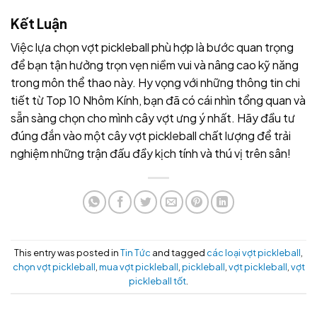
Kết Luận
Việc lựa chọn vợt pickleball phù hợp là bước quan trọng
để bạn tận hưởng trọn vẹn niềm vui và nâng cao kỹ năng
trong môn thể thao này. Hy vọng với những thông tin chi
tiết từ Top 10 Nhôm Kính, bạn đã có cái nhìn tổng quan và
sẵn sàng chọn cho mình cây vợt ưng ý nhất. Hãy đầu tư
đúng đắn vào một cây vợt pickleball chất lượng để trải
nghiệm những trận đấu đầy kịch tính và thú vị trên sân!
This entry was posted in
Tin Tức
and tagged
các loại vợt pickleball
,
chọn vợt pickleball
,
mua vợt pickleball
,
pickleball
,
vợt pickleball
,
vợt
pickleball tốt
.