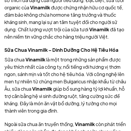
sở thích đa dạng của người tiêu dùng. Đặc biệt, sữa tươi
organic của
Vinamilk
được chứng nhận hữu cơ quốc tế,
đảm bảo không chứa hormone tăng trưởng và thuốc
kháng sinh, mang lại sự an tâm tuyệt đối cho người sử
dụng. Chất lượng vượt trội của sữa tươi
Vinamilk
đã tạo
nên niềm tin vững chắc cho hàng triệu người Việt.
Sữa Chua Vinamilk – Dinh Dưỡng Cho Hệ Tiêu Hóa
Sữa chua
Vinamilk
là một trong những sản phẩm được
yêu thích nhất của công ty, nổi tiếng với hương vị thơm
ngon, sánh mịn và tốt cho hệ tiêu hóa. Với công nghệ lên
men tự nhiên từ chủng men Bulgaricus nhập khẩu từ châu
Âu, sữa chua
Vinamilk
giúp bổ sung hàng tỷ lợi khuẩn, hỗ
trợ cân bằng hệ vi sinh đường ruột, tăng cường sức đề
kháng. Đây là món ăn vặt bổ dưỡng, lý tưởng cho mọi
thành viên trong gia đình.
Ngoài sữa chua ăn truyền thống,
Vinamilk
còn phát triển