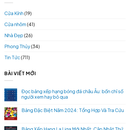
Cửa Kính
(19)
Cửa nhôm
(41)
Nhà Đẹp
(26)
Phong Thủy
(34)
Tin Tức
(711)
BÀI VIẾT MỚI
Đọc bảng xếp hạng bóng đá châu Âu: bốn chỉ số
người xem hay bỏ qua
Bảng Đặc Biệt Năm 2024: Tổng Hợp Và Tra Cứu
Bảng Xếp Hạng La Liga Mới Nhất: Cập Nhật Thứ