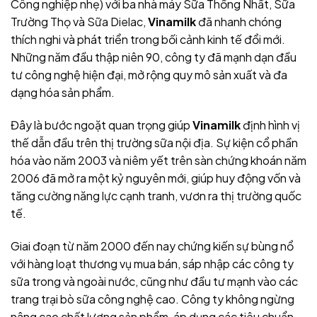
Công nghiệp nhẹ) với ba nhà máy Sữa Thống Nhất, Sữa
Trường Thọ và Sữa Dielac,
Vinamilk
đã nhanh chóng
thích nghi và phát triển trong bối cảnh kinh tế đổi mới.
Những năm đầu thập niên 90, công ty đã mạnh dạn đầu
tư công nghệ hiện đại, mở rộng quy mô sản xuất và đa
dạng hóa sản phẩm.
Đây là bước ngoặt quan trọng giúp
Vinamilk
định hình vị
thế dẫn đầu trên thị trường sữa nội địa. Sự kiện cổ phần
hóa vào năm 2003 và niêm yết trên sàn chứng khoán năm
2006 đã mở ra một kỷ nguyên mới, giúp
huy động vốn và
tăng cường năng lực cạnh tranh, vươn ra thị trường quốc
tế.
Giai đoạn từ năm 2000 đến nay chứng kiến sự bùng nổ
với hàng loạt thương vụ mua bán, sáp nhập các công ty
sữa trong và ngoài nước, cũng như đầu tư mạnh vào các
trang trại bò sữa công nghệ cao. Công ty không ngừng
nâng cao chất lượng sản phẩm, áp dụng các tiêu chuẩn