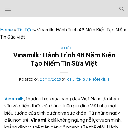
Skip
to
content
Home
»
Tin Tức
»
Vinamilk: Hành Trình 48 Năm Kiến Tạo Niềm
Tin Sữa Việt
TIN TỨC
Vinamilk: Hành Trình 48 Năm Kiến
Tạo Niềm Tin Sữa Việt
POSTED ON
28/10/2025
BY
CHUYÊN GIA NHÔM KÍNH
Vinamilk
, thương hiệu sữa hàng đầu Việt Nam, đã khắc
sâu vào tiềm thức của hàng triệu gia đình Việt như một
biểu tượng của dinh dưỡng và sức khỏe. Từ những ngày
đầu non trẻ,
Vinamilk
đã không ngừng nỗ lực vươn mình,
khẳng định vị thế trên bản đồ ngành sữa thế giới. Hành