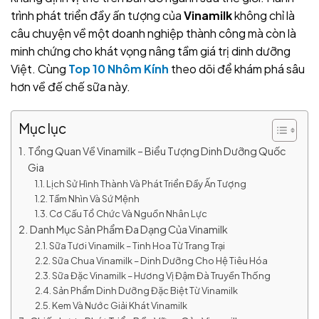
trình phát triển đầy ấn tượng của
Vinamilk
không chỉ là
câu chuyện về một doanh nghiệp thành công mà còn là
minh chứng cho khát vọng nâng tầm giá trị dinh dưỡng
Việt. Cùng
Top 10 Nhôm Kính
theo dõi để khám phá sâu
hơn về đế chế sữa này.
Mục lục
Tổng Quan Về Vinamilk – Biểu Tượng Dinh Dưỡng Quốc
Gia
Lịch Sử Hình Thành Và Phát Triển Đầy Ấn Tượng
Tầm Nhìn Và Sứ Mệnh
Cơ Cấu Tổ Chức Và Nguồn Nhân Lực
Danh Mục Sản Phẩm Đa Dạng Của Vinamilk
Sữa Tươi Vinamilk – Tinh Hoa Từ Trang Trại
Sữa Chua Vinamilk – Dinh Dưỡng Cho Hệ Tiêu Hóa
Sữa Đặc Vinamilk – Hương Vị Đậm Đà Truyền Thống
Sản Phẩm Dinh Dưỡng Đặc Biệt Từ Vinamilk
Kem Và Nước Giải Khát Vinamilk