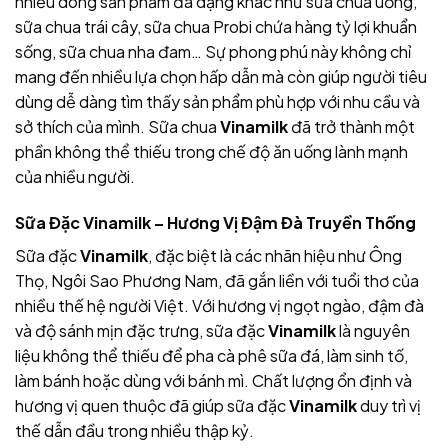
nhiều dòng sản phẩm đa dạng khác như sữa chua uống,
sữa chua trái cây, sữa chua Probi chứa hàng tỷ lợi khuẩn
sống, sữa chua nha đam… Sự phong phú này không chỉ
mang đến nhiều lựa chọn hấp dẫn mà còn giúp người tiêu
dùng dễ dàng tìm thấy sản phẩm phù hợp với nhu cầu và
sở thích của mình. Sữa chua
Vinamilk
đã trở thành một
phần không thể thiếu trong chế độ ăn uống lành mạnh
của nhiều người.
Sữa Đặc Vinamilk – Hương Vị Đậm Đà Truyền Thống
Sữa đặc
Vinamilk
, đặc biệt là các nhãn hiệu như Ông
Thọ, Ngôi Sao Phương Nam, đã gắn liền với tuổi thơ của
nhiều thế hệ người Việt. Với hương vị ngọt ngào, đậm đà
và độ sánh mịn đặc trưng, sữa đặc
Vinamilk
là nguyên
liệu không thể thiếu để pha cà phê sữa đá, làm sinh tố,
làm bánh hoặc dùng với bánh mì. Chất lượng ổn định và
hương vị quen thuộc đã giúp sữa đặc
Vinamilk
duy trì vị
thế dẫn đầu trong nhiều thập kỷ.