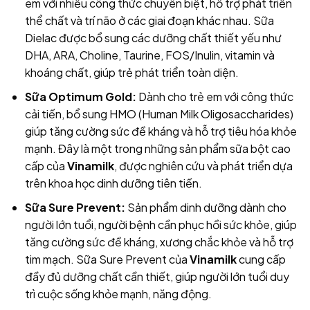
em với nhiều công thức chuyên biệt, hỗ trợ phát triển
thể chất và trí não ở các giai đoạn khác nhau. Sữa
Dielac được bổ sung các dưỡng chất thiết yếu như
DHA, ARA, Choline, Taurine, FOS/Inulin, vitamin và
khoáng chất, giúp trẻ phát triển toàn diện.
Sữa Optimum Gold:
Dành cho trẻ em với công thức
cải tiến, bổ sung HMO (Human Milk Oligosaccharides)
giúp tăng cường sức đề kháng và hỗ trợ tiêu hóa khỏe
mạnh. Đây là một trong những sản phẩm sữa bột cao
cấp của
Vinamilk
, được nghiên cứu và phát triển dựa
trên khoa học dinh dưỡng tiên tiến.
Sữa Sure Prevent:
Sản phẩm dinh dưỡng dành cho
người lớn tuổi, người bệnh cần phục hồi sức khỏe, giúp
tăng cường sức đề kháng, xương chắc khỏe và hỗ trợ
tim mạch. Sữa Sure Prevent của
Vinamilk
cung cấp
đầy đủ dưỡng chất cần thiết, giúp người lớn tuổi duy
trì cuộc sống khỏe mạnh, năng động.