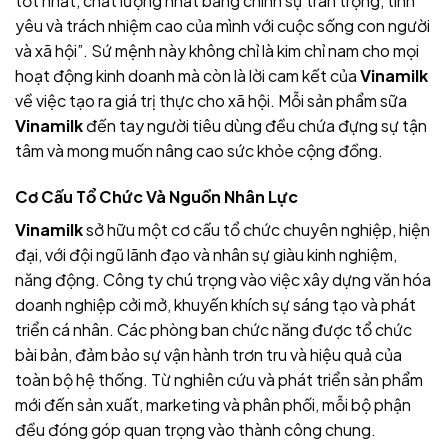
tốt nhất, chất lượng nhất bằng chính sự trân trọng, tình
yêu và trách nhiệm cao của mình với cuộc sống con người
và xã hội”. Sứ mệnh này không chỉ là kim chỉ nam cho mọi
hoạt động kinh doanh mà còn là lời cam kết của
Vinamilk
về việc tạo ra giá trị thực cho xã hội. Mỗi sản phẩm sữa
Vinamilk
đến tay người tiêu dùng đều chứa đựng sự tận
tâm và mong muốn nâng cao sức khỏe cộng đồng.
Cơ Cấu Tổ Chức Và Nguồn Nhân Lực
Vinamilk
sở hữu một cơ cấu tổ chức chuyên nghiệp, hiện
đại, với đội ngũ lãnh đạo và nhân sự giàu kinh nghiệm,
năng động. Công ty chú trọng vào việc xây dựng văn hóa
doanh nghiệp cởi mở, khuyến khích sự sáng tạo và phát
triển cá nhân. Các phòng ban chức năng được tổ chức
bài bản, đảm bảo sự vận hành trơn tru và hiệu quả của
toàn bộ hệ thống. Từ nghiên cứu và phát triển sản phẩm
mới đến sản xuất, marketing và phân phối, mỗi bộ phận
đều đóng góp quan trọng vào thành công chung
.