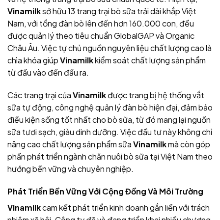
Vinamilk
sở hữu 13 trang trại bò sữa trải dài khắp Việt
Nam, với tổng đàn bò lên đến hơn 160.000 con, đều
được quản lý theo tiêu chuẩn GlobalGAP và Organic
Châu Âu. Việc tự chủ nguồn nguyên liệu chất lượng cao là
chìa khóa giúp
Vinamilk
kiểm soát chất lượng sản phẩm
từ đầu vào đến đầu ra.
Các trang trại của
Vinamilk
được trang bị hệ thống vắt
sữa tự động, công nghệ quản lý đàn bò hiện đại, đảm bảo
điều kiện sống tốt nhất cho bò sữa, từ đó mang lại nguồn
sữa tươi sạch, giàu dinh dưỡng. Việc đầu tư này không chỉ
nâng cao chất lượng sản phẩm sữa
Vinamilk
mà còn góp
phần phát triển ngành chăn nuôi bò sữa tại Việt Nam theo
hướng bền vững và chuyên nghiệp.
Phát Triển Bền Vững Với Cộng Đồng Và Môi Trường
Vinamilk
cam kết phát triển kinh doanh gắn liền với trách
nhiệm xã hội. Công ty đã và đang triển khai nhiều chương