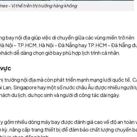
ines – Vị thế trên thị trường hàng không
g bay nội địa giúp việc di chuyển giữa các vùng miền trở nên
 Hà Nội – TP.HCM, Hà Nội – Đà Nẵng hay TP.HCM – Đà Nẵng đ
 khách dễ dàng chọn giờ bay phù hợp lịch trình cá nhân.
 vực
hị trường nội địa mà còn phát triển mạnh mạng lưới quốc tế. 
 Lan, Singapore hay một số nước châu Âu được nhiều người l
hách du lịch, du học sinh và người đi công tác dài ngày.
ay gồm nhiều dòng máy bay được đánh giá cao về độ an toàn 
 kỳ, nâng cấp trang thiết bị để đảm bảo chất lượng chuyến b