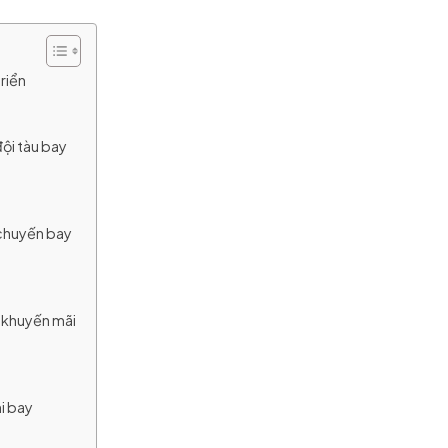
triển
đội tàu bay
 chuyến bay
n khuyến mãi
hi bay