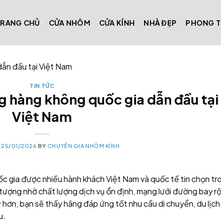
TRANG CHỦ
CỬA NHÔM
CỬA KÍNH
NHÀ ĐẸP
PHONG 
dẫn đầu tại Việt Nam
TIN TỨC
g hàng không quốc gia dẫn đầu tại
Việt Nam
N
25/01/2026
BY
CHUYÊN GIA NHÔM KÍNH
c gia được nhiều hành khách Việt Nam và quốc tế tin chọn tr
tượng nhờ chất lượng dịch vụ ổn định, mạng lưới đường bay r
ỹ hơn, bạn sẽ thấy hãng đáp ứng tốt nhu cầu di chuyển, du lịch
u.