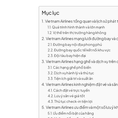
Mục lục
Vietnam Airlines tổng quan và lịch sử phát 
Quá trình hình thành và lớn mạnh
Vị thế trên thị trường hàng không
Vietnam Airlines mạng lưới đường bay và 
Đường bay nội địa phong phú
Đường bay quốc tế kết nối khu vực
Đội tàu bay hiện đại
Vietnam Airlines hạng ghế và dịch vụ trên
Các hạng ghế phổ biến
Dịch vụ hành lý và thủ tục
Tiện ích giải trí và suất ăn
Vietnam Airlines kinh nghiệm đặt vé và să
Cách đặt vé trực tuyến
Lưu ý săn vé giá tốt
Thủ tục check-in tiện lợi
Vietnam Airlines ưu điểm và một số lưu ý k
Ưu điểm nổi bật của hãng