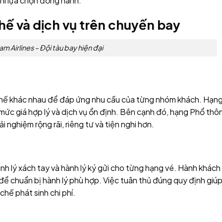
hi lựa chọn đồng hành.
hế và dịch vụ trên chuyến bay
am Airlines – Đội tàu bay hiện đại
hế khác nhau để đáp ứng nhu cầu của từng nhóm khách. Hạn
mức giá hợp lý và dịch vụ ổn định. Bên cạnh đó, hạng Phổ thô
 nghiệm rộng rãi, riêng tư và tiện nghi hơn.
nh lý xách tay và hành lý ký gửi cho từng hạng vé. Hành khách
 để chuẩn bị hành lý phù hợp. Việc tuân thủ đúng quy định giú
chế phát sinh chi phí.