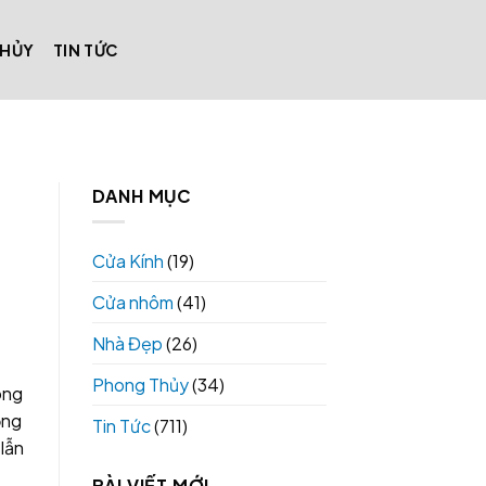
THỦY
TIN TỨC
DANH MỤC
Cửa Kính
(19)
Cửa nhôm
(41)
Nhà Đẹp
(26)
Phong Thủy
(34)
ong
ộng
Tin Tức
(711)
 lẫn
BÀI VIẾT MỚI