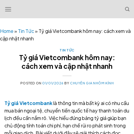
Skip
to
content
Home
»
Tin Tức
»
Tỷ giá Vietcombank hôm nay: cách xem và
cập nhật nhanh
TIN TỨC
Tỷ giá Vietcombank hôm nay:
cách xem và cập nhật nhanh
POSTED ON
01/01/2026
BY
CHUYÊN GIA NHÔM KÍNH
Tỷ giá Vietcombank
là thông tin mà bất kỳ ai có nhu cầu
mua bán ngoại tệ, chuyển tiền quốc tế hay thanh toán du
lịch đều cần nắm rõ. Việc hiểu đúng bảng tỷ giá giúp bạn
chủ động tính toán chi phí, hạn chế rủi ro phát sinh trong
mỗi giao dịch. Bài viết dưới đây sẽ giải thích cách đọc,