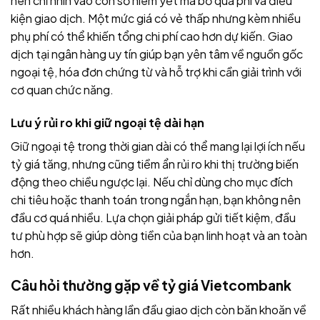
nên chỉ nhìn vào con số niêm yết mà bỏ qua phí và điều
kiện giao dịch. Một mức giá có vẻ thấp nhưng kèm nhiều
phụ phí có thể khiến tổng chi phí cao hơn dự kiến. Giao
dịch tại ngân hàng uy tín giúp bạn yên tâm về nguồn gốc
ngoại tệ, hóa đơn chứng từ và hỗ trợ khi cần giải trình với
cơ quan chức năng.
Lưu ý rủi ro khi giữ ngoại tệ dài hạn
Giữ ngoại tệ trong thời gian dài có thể mang lại lợi ích nếu
tỷ giá tăng, nhưng cũng tiềm ẩn rủi ro khi thị trường biến
động theo chiều ngược lại. Nếu chỉ dùng cho mục đích
chi tiêu hoặc thanh toán trong ngắn hạn, bạn không nên
đầu cơ quá nhiều. Lựa chọn giải pháp gửi tiết kiệm, đầu
tư phù hợp sẽ giúp dòng tiền của bạn linh hoạt và an toàn
hơn.
Câu hỏi thường gặp về tỷ giá Vietcombank
Rất nhiều khách hàng lần đầu giao dịch còn băn khoăn về