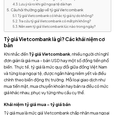
Lưu ý rủi ro khi giữ ngoại tệ dài hạn
Câu hỏi thường gặp về tỷ giá Vietcombank
Tỷ giá Vietcombank có khác tỷ giá tự do không?
Tra cứu tỷ giá Vietcombank có mất phí không?
Nên xem tỷ giá Vietcombank lúc nào trong ngày?
Tỷ giá Vietcombank là gì? Các khái niệm cơ
bản
Khi nhắc đến
Tỷ giá Vietcombank
, nhiều người chỉ nghĩ
đơn giản là giá mua – bán USD hay một số đồng tiền phổ
biến. Thực tế, tỷ giá là mức quy đổi giữa đồng Việt Nam
và từng loại ngoại tệ, được ngân hàng niêm yết và điều
chỉnh theo biến động thị trường. Mỗi loại giao dịch như
mua tiền mặt, mua chuyển khoản hay bán ra đều có mức
giá khác nhau, phục vụ từng nhu cầu cụ thể.
Khái niệm tỷ giá mua – tỷ giá bán
Tỷ giá mua là mức giá Vietcombank chấp nhận mua ngoại