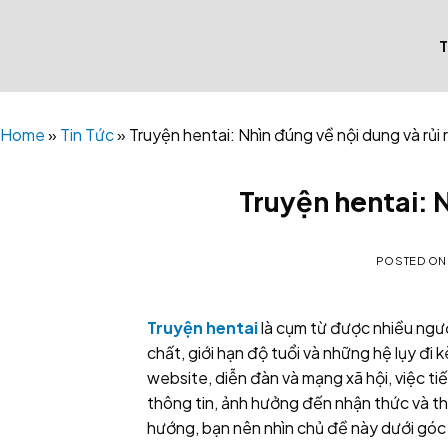
Skip
to
content
Home
»
Tin Tức
»
Truyện hentai: Nhìn đúng về nội dung và rủi 
Truyện hentai: N
POSTED O
Truyện hentai
là cụm từ được nhiều người
chất, giới hạn độ tuổi và những hệ lụy đi 
website, diễn đàn và mạng xã hội, việc t
thông tin, ảnh hưởng đến nhận thức và thó
hướng, bạn nên nhìn chủ đề này dưới góc 