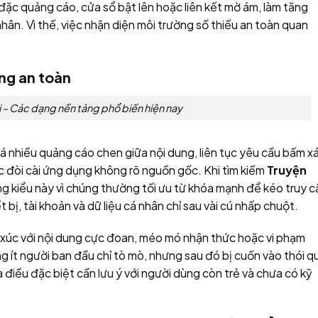
 đặc quảng cáo, cửa sổ bật lên hoặc liên kết mờ ám, làm tăng
hân. Vì thế, việc nhận diện môi trường số thiếu an toàn quan
ng an toàn
i – Các dạng nền tảng phổ biến hiện nay
 nhiều quảng cáo chen giữa nội dung, liên tục yêu cầu bấm x
 đòi cài ứng dụng không rõ nguồn gốc. Khi tìm kiếm
Truyện
ng kiểu này vì chúng thường tối ưu từ khóa mạnh để kéo truy c
 bị, tài khoản và dữ liệu cá nhân chỉ sau vài cú nhấp chuột.
ếp xúc với nội dung cực đoan, méo mó nhận thức hoặc vi phạm
g ít người ban đầu chỉ tò mò, nhưng sau đó bị cuốn vào thói q
à điều đặc biệt cần lưu ý với người dùng còn trẻ và chưa có kỹ