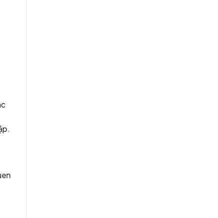
ác
ập.
uen