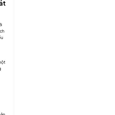
át
ới
ích
ều
một
g
hân