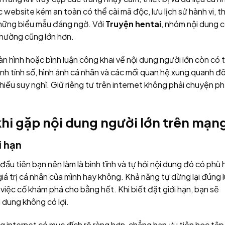
website kém an toàn có thể cài mã độc, lưu lịch sử hành vi, t
hững biểu mẫu đáng ngờ. Với
Truyện hentai
, nhóm nội dung 
thường cũng lớn hơn.
màn hình hoặc bình luận công khai về nội dung người lớn còn có 
nh tính số, hình ảnh cá nhân và các mối quan hệ xung quanh đô
thiếu suy nghĩ. Giữ riêng tư trên internet không phải chuyện ph
khi gặp nội dung người lớn trên mạn
i hạn
 đầu tiên bạn nên làm là bình tĩnh và tự hỏi nội dung đó có phù
giá trị cá nhân của mình hay không. Khả năng tự dừng lại đúng 
 việc cố khám phá cho bằng hết. Khi biết đặt giới hạn, bạn sẽ
 dung không có lợi.
 internet có mục đích rõ ràng hơn, chẳng hạn ưu tiên học tập