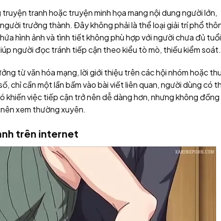
truyện tranh hoặc truyện minh họa mang nội dung người lớn,
 người trưởng thành. Đây không phải là thể loại giải trí phổ thô
chứa hình ảnh và tình tiết không phù hợp với người chưa đủ tuổi
iúp người đọc tránh tiếp cận theo kiểu tò mò, thiếu kiểm soát.
hưởng từ văn hóa mạng, lời giới thiệu trên các hội nhóm hoặc th
ố, chỉ cần một lần bấm vào bài viết liên quan, người dùng có t
 đó khiến việc tiếp cận trở nên dễ dàng hơn, nhưng không đồng
ay nên xem thường xuyên.
ạnh trên internet