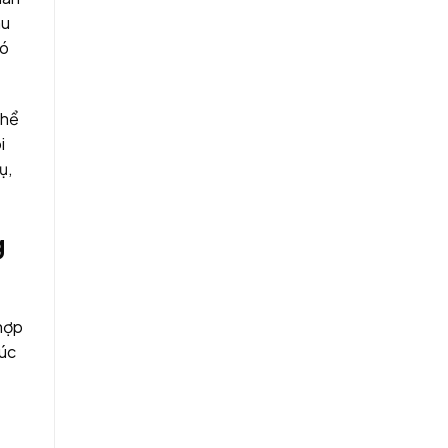
hu
có
thể
i
ụ,
g
 hợp
lúc
,