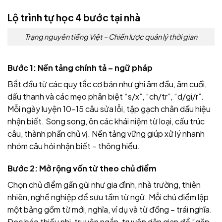
Lộ trình tự học 4 bước tại nhà
Trạng nguyên tiếng Việt – Chiến lược quản lý thời gian
Bước 1: Nền tảng chính tả – ngữ pháp
Bắt đầu từ các quy tắc cơ bản như ghi âm đầu, âm cuối,
dấu thanh và các mẹo phân biệt “s/x”, “ch/tr”, “d/gi/r”.
Mỗi ngày luyện 10–15 câu sửa lỗi, tập gạch chân dấu hiệu
nhận biết. Song song, ôn các khái niệm từ loại, cấu trúc
câu, thành phần chủ vị. Nền tảng vững giúp xử lý nhanh
nhóm câu hỏi nhận biết – thông hiểu.
Bước 2: Mở rộng vốn từ theo chủ điểm
Chọn chủ điểm gần gũi như gia đình, nhà trường, thiên
nhiên, nghề nghiệp để sưu tầm từ ngữ. Mỗi chủ điểm lập
một bảng gồm từ mới, nghĩa, ví dụ và từ đồng – trái nghĩa.
Đọc báo thiếu nhi, truyện ngắn, truyện dân gian để “gặp