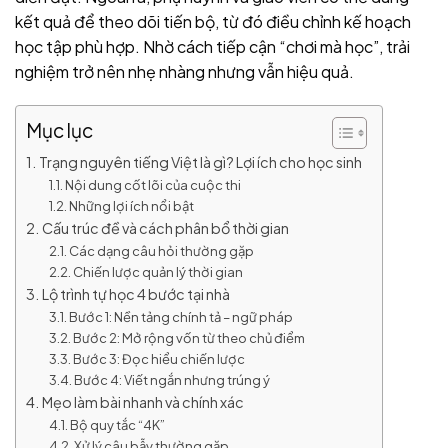
kết quả để theo dõi tiến bộ, từ đó điều chỉnh kế hoạch
học tập phù hợp. Nhờ cách tiếp cận “chơi mà học”, trải
nghiệm trở nên nhẹ nhàng nhưng vẫn hiệu quả.
Mục lục
Trạng nguyên tiếng Việt là gì? Lợi ích cho học sinh
Nội dung cốt lõi của cuộc thi
Những lợi ích nổi bật
Cấu trúc đề và cách phân bổ thời gian
Các dạng câu hỏi thường gặp
Chiến lược quản lý thời gian
Lộ trình tự học 4 bước tại nhà
Bước 1: Nền tảng chính tả – ngữ pháp
Bước 2: Mở rộng vốn từ theo chủ điểm
Bước 3: Đọc hiểu chiến lược
Bước 4: Viết ngắn nhưng trúng ý
Mẹo làm bài nhanh và chính xác
Bộ quy tắc “4K”
Xử lý câu bẫy thường gặp