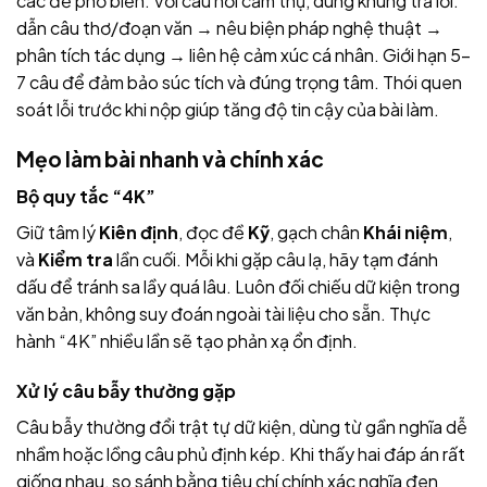
các đề phổ biến. Với câu hỏi cảm thụ, dùng khung trả lời:
dẫn câu thơ/đoạn văn → nêu biện pháp nghệ thuật →
phân tích tác dụng → liên hệ cảm xúc cá nhân. Giới hạn 5–
7 câu để đảm bảo súc tích và đúng trọng tâm. Thói quen
soát lỗi trước khi nộp giúp tăng độ tin cậy của bài làm.
Mẹo làm bài nhanh và chính xác
Bộ quy tắc “4K”
Giữ tâm lý
Kiên định
, đọc đề
Kỹ
, gạch chân
Khái niệm
,
và
Kiểm tra
lần cuối. Mỗi khi gặp câu lạ, hãy tạm đánh
dấu để tránh sa lầy quá lâu. Luôn đối chiếu dữ kiện trong
văn bản, không suy đoán ngoài tài liệu cho sẵn. Thực
hành “4K” nhiều lần sẽ tạo phản xạ ổn định.
Xử lý câu bẫy thường gặp
Câu bẫy thường đổi trật tự dữ kiện, dùng từ gần nghĩa dễ
nhầm hoặc lồng câu phủ định kép. Khi thấy hai đáp án rất
giống nhau, so sánh bằng tiêu chí chính xác nghĩa đen