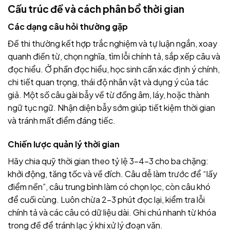
Cấu trúc đề và cách phân bổ thời gian
Các dạng câu hỏi thường gặp
Đề thi thường kết hợp trắc nghiệm và tự luận ngắn, xoay
quanh điền từ, chọn nghĩa, tìm lỗi chính tả, sắp xếp câu và
đọc hiểu. Ở phần đọc hiểu, học sinh cần xác định ý chính,
chi tiết quan trọng, thái độ nhân vật và dụng ý của tác
giả. Một số câu gài bẫy về từ đồng âm, láy, hoặc thành
ngữ tục ngữ. Nhận diện bẫy sớm giúp tiết kiệm thời gian
và tránh mất điểm đáng tiếc.
Chiến lược quản lý thời gian
Hãy chia quỹ thời gian theo tỷ lệ 3–4–3 cho ba chặng:
khởi động, tăng tốc và về đích. Câu dễ làm trước để “lấy
điểm nền”, câu trung bình làm có chọn lọc, còn câu khó
để cuối cùng. Luôn chừa 2–3 phút đọc lại, kiểm tra lỗi
chính tả và các câu có dữ liệu dài. Ghi chú nhanh từ khóa
trong đề để tránh lạc ý khi xử lý đoạn văn.