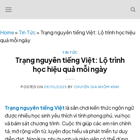
Skip
to
content
Home
»
Tin Tức
»
Trạng nguyên tiếng Việt: Lộ trình học hiệu
quả mỗi ngày
TIN TỨC
Trạng nguyên tiếng Việt: Lộ trình
học hiệu quả mỗi ngày
POSTED ON
09/10/2025
BY
CHUYÊN GIA NHÔM KÍNH
Trạng nguyên tiếng Việt
là sân chơi kiến thức ngôn ngữ
được nhiều học sinh yêu thích vì tính phong phú, vui học
và bám sát chương trình. Cuộc thi giúp các em rèn chính
tả, mở rộng vốn từ, luyện đọc hiểu và phát triển tư duy
diễn đạt. Ngoài ra, phụ huynh và giáo viên có thể dùng