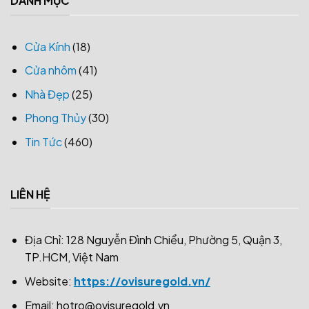
DANH MỤC
Cửa Kính
(18)
Cửa nhôm
(41)
Nhà Đẹp
(25)
Phong Thủy
(30)
Tin Tức
(460)
LIÊN HỆ
Địa Chỉ: 128 Nguyễn Đình Chiểu, Phường 5, Quận 3,
TP.HCM, Việt Nam
Website:
https://ovisuregold.vn/
Email:
hotro@ovisuregold.vn