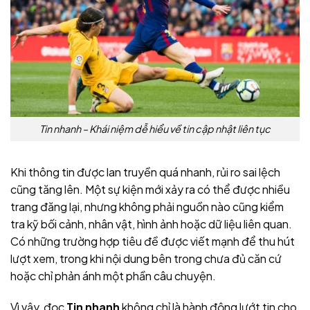
Tin nhanh – Khái niệm dễ hiểu về tin cập nhật liên tục
Khi thông tin được lan truyền quá nhanh, rủi ro sai lệch
cũng tăng lên. Một sự kiện mới xảy ra có thể được nhiều
trang đăng lại, nhưng không phải nguồn nào cũng kiểm
tra kỹ bối cảnh, nhân vật, hình ảnh hoặc dữ liệu liên quan.
Có những trường hợp tiêu đề được viết mạnh để thu hút
lượt xem, trong khi nội dung bên trong chưa đủ căn cứ
hoặc chỉ phản ánh một phần câu chuyện.
Vì vậy, đọc
Tin nhanh
không chỉ là hành động lướt tin cho