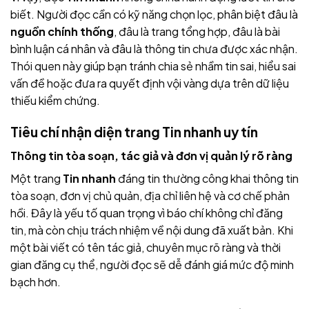
biết. Người đọc cần có kỹ năng chọn lọc, phân biệt đâu là
nguồn chính thống
, đâu là trang tổng hợp, đâu là bài
bình luận cá nhân và đâu là thông tin chưa được xác nhận.
Thói quen này giúp bạn tránh chia sẻ nhầm tin sai, hiểu sai
vấn đề hoặc đưa ra quyết định vội vàng dựa trên dữ liệu
thiếu kiểm chứng.
Tiêu chí nhận diện trang
Tin nhanh
uy tín
Thông tin tòa soạn, tác giả và đơn vị quản lý rõ ràng
Một trang
Tin nhanh
đáng tin thường công khai thông tin
tòa soạn, đơn vị chủ quản, địa chỉ liên hệ và cơ chế phản
hồi. Đây là yếu tố quan trọng vì báo chí không chỉ đăng
tin, mà còn chịu trách nhiệm về nội dung đã xuất bản. Khi
một bài viết có tên tác giả, chuyên mục rõ ràng và thời
gian đăng cụ thể, người đọc sẽ dễ đánh giá mức độ minh
bạch hơn.