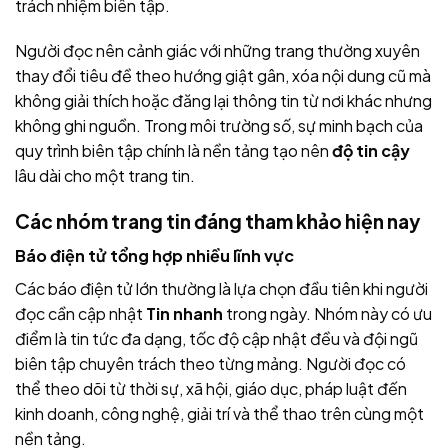
trách nhiệm biên tập.
Người đọc nên cảnh giác với những trang thường xuyên
thay đổi tiêu đề theo hướng giật gân, xóa nội dung cũ mà
không giải thích hoặc đăng lại thông tin từ nơi khác nhưng
không ghi nguồn. Trong môi trường số, sự minh bạch của
quy trình biên tập chính là nền tảng tạo nên
độ tin cậy
lâu dài cho một trang tin.
Các nhóm trang tin đáng tham khảo hiện nay
Báo điện tử tổng hợp nhiều lĩnh vực
Các báo điện tử lớn thường là lựa chọn đầu tiên khi người
đọc cần cập nhật
Tin nhanh
trong ngày. Nhóm này có ưu
điểm là tin tức đa dạng, tốc độ cập nhật đều và đội ngũ
biên tập chuyên trách theo từng mảng. Người đọc có
thể theo dõi từ thời sự, xã hội, giáo dục, pháp luật đến
kinh doanh, công nghệ, giải trí và thể thao trên cùng một
nền tảng.