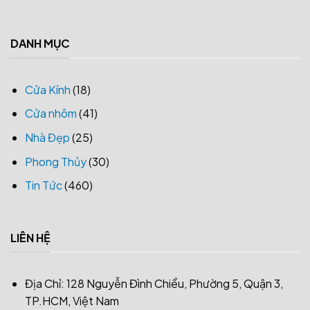
DANH MỤC
Cửa Kính
(18)
Cửa nhôm
(41)
Nhà Đẹp
(25)
Phong Thủy
(30)
Tin Tức
(460)
LIÊN HỆ
Địa Chỉ: 128 Nguyễn Đình Chiểu, Phường 5, Quận 3,
TP.HCM, Việt Nam