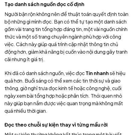
Tạo danh sách nguồn đọc cố định
Người bận rộn không nên để thuật toán quyết định toàn
bộ những gì mình đọc. Bạn có thể tự tạo một danh sách
gồm vài trang tin tổng hợp đáng tin, một vài nguồn chính
thức và một số trang chuyên ngành phù hợp với công
việc. Cách này giúp quá trình cập nhật thông tin chủ
động hơn, giảm khả năng bị cuốn vào nội dung gây tranh
cãi nhưng ít giá trị.
Khi đã có danh sách nguồn, việc đọc
Tin nhanh
sẽ hiệu
quả hơn. Buổi sáng có thể xem các tin thời sự và giao
thông, giờ nghỉ trưa đọc kinh tế hoặc công nghệ, cuối
ngày xem bài tổng hợp hoặc phân tích. Thói quen nhỏ
này giúp bạn nắm được việc quan trọng mà không mất
quá nhiều thời gian.
Đọc theo chuỗi sự kiện thay vì từng mẩu rời
Một sự kiện thường không kết thúc trong một bài viết.