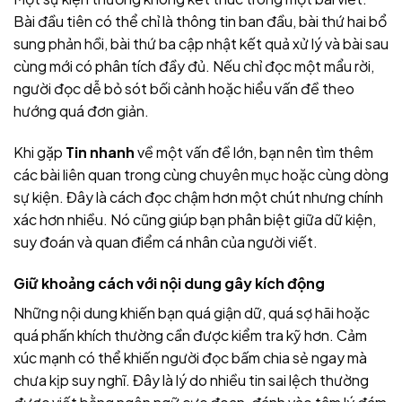
Bài đầu tiên có thể chỉ là thông tin ban đầu, bài thứ hai bổ
sung phản hồi, bài thứ ba cập nhật kết quả xử lý và bài sau
cùng mới có phân tích đầy đủ. Nếu chỉ đọc một mẩu rời,
người đọc dễ bỏ sót bối cảnh hoặc hiểu vấn đề theo
hướng quá đơn giản.
Khi gặp
Tin nhanh
về một vấn đề lớn, bạn nên tìm thêm
các bài liên quan trong cùng chuyên mục hoặc cùng dòng
sự kiện. Đây là cách đọc chậm hơn một chút nhưng chính
xác hơn nhiều. Nó cũng giúp bạn phân biệt giữa dữ kiện,
suy đoán và quan điểm cá nhân của người viết.
Giữ khoảng cách với nội dung gây kích động
Những nội dung khiến bạn quá giận dữ, quá sợ hãi hoặc
quá phấn khích thường cần được kiểm tra kỹ hơn. Cảm
xúc mạnh có thể khiến người đọc bấm chia sẻ ngay mà
chưa kịp suy nghĩ. Đây là lý do nhiều tin sai lệch thường