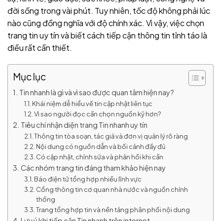
đời sống trong vài phút. Tuy nhiên, tốc độ không phải lúc
nào cũng đồng nghĩa với độ chính xác. Vì vậy, việc chọn
trang tin uy tín và biết cách tiếp cận thông tin tỉnh táo là
điều rất cần thiết.
Mục lục
Tin nhanh là gì và vì sao được quan tâm hiện nay?
Khái niệm dễ hiểu về tin cập nhật liên tục
Vì sao người đọc cần chọn nguồn kỹ hơn?
Tiêu chí nhận diện trang Tin nhanh uy tín
Thông tin tòa soạn, tác giả và đơn vị quản lý rõ ràng
Nội dung có nguồn dẫn và bối cảnh đầy đủ
Có cập nhật, chỉnh sửa và phản hồi khi cần
Các nhóm trang tin đáng tham khảo hiện nay
Báo điện tử tổng hợp nhiều lĩnh vực
Cổng thông tin cơ quan nhà nước và nguồn chính
thống
Trang tổng hợp tin và nền tảng phân phối nội dung
Lưu ý khi tiếp cận Tin nhanh trên internet