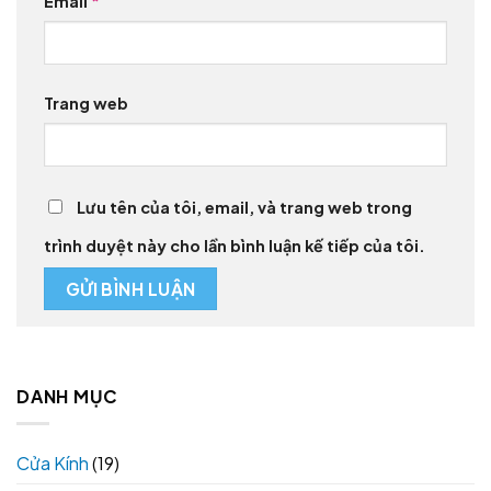
Email
*
Trang web
Lưu tên của tôi, email, và trang web trong
trình duyệt này cho lần bình luận kế tiếp của tôi.
DANH MỤC
Cửa Kính
(19)