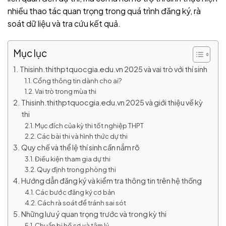
nhiều thao tác quan trọng trong quá trình đăng ký, rà
soát dữ liệu và tra cứu kết quả.
Mục lục
Thisinh.thithptquocgia.edu.vn 2025 và vai trò với thí sinh
Cổng thông tin dành cho ai?
Vai trò trong mùa thi
Thisinh.thithptquocgia.edu.vn 2025 và giới thiệu về kỳ
thi
Mục đích của kỳ thi tốt nghiệp THPT
Các bài thi và hình thức dự thi
Quy chế và thể lệ thí sinh cần nắm rõ
Điều kiện tham gia dự thi
Quy định trong phòng thi
Hướng dẫn đăng ký và kiểm tra thông tin trên hệ thống
Các bước đăng ký cơ bản
Cách rà soát để tránh sai sót
Những lưu ý quan trọng trước và trong kỳ thi
Chuẩn bị hồ sơ và tâm lý