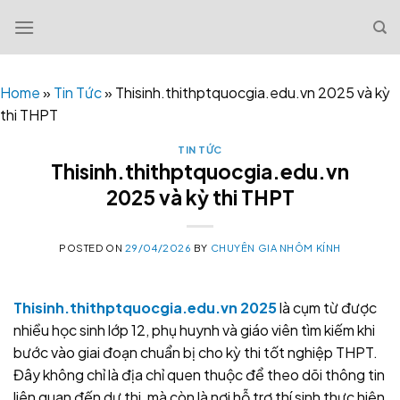
Skip
to
content
Home
»
Tin Tức
»
Thisinh.thithptquocgia.edu.vn 2025 và kỳ
thi THPT
TIN TỨC
Thisinh.thithptquocgia.edu.vn
2025 và kỳ thi THPT
POSTED ON
29/04/2026
BY
CHUYÊN GIA NHÔM KÍNH
Thisinh.thithptquocgia.edu.vn 2025
là cụm từ được
nhiều học sinh lớp 12, phụ huynh và giáo viên tìm kiếm khi
bước vào giai đoạn chuẩn bị cho kỳ thi tốt nghiệp THPT.
Đây không chỉ là địa chỉ quen thuộc để theo dõi thông tin
liên quan đến dự thi, mà còn là nơi hỗ trợ thí sinh thực hiện