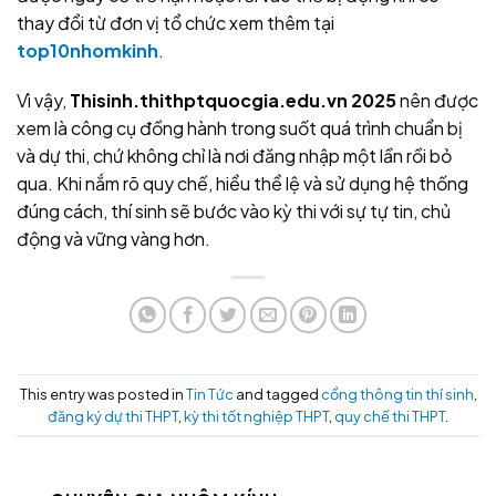
thay đổi từ đơn vị tổ chức xem thêm tại
top10nhomkinh
.
Vì vậy,
Thisinh.thithptquocgia.edu.vn 2025
nên được
xem là công cụ đồng hành trong suốt quá trình chuẩn bị
và dự thi, chứ không chỉ là nơi đăng nhập một lần rồi bỏ
qua. Khi nắm rõ quy chế, hiểu thể lệ và sử dụng hệ thống
đúng cách, thí sinh sẽ bước vào kỳ thi với sự tự tin, chủ
động và vững vàng hơn.
This entry was posted in
Tin Tức
and tagged
cổng thông tin thí sinh
,
đăng ký dự thi THPT
,
kỳ thi tốt nghiệp THPT
,
quy chế thi THPT
.