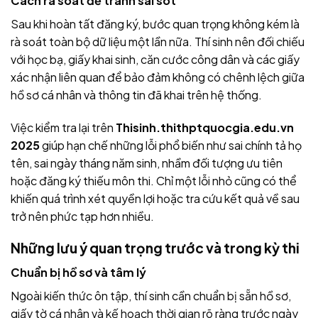
Cách rà soát để tránh sai sót
Sau khi hoàn tất đăng ký, bước quan trọng không kém là
rà soát toàn bộ dữ liệu một lần nữa. Thí sinh nên đối chiếu
với học bạ, giấy khai sinh, căn cước công dân và các giấy
xác nhận liên quan để bảo đảm không có chênh lệch giữa
hồ sơ cá nhân và thông tin đã khai trên hệ thống.
Việc kiểm tra lại trên
Thisinh.thithptquocgia.edu.vn
2025
giúp hạn chế những lỗi phổ biến như sai chính tả họ
tên, sai ngày tháng năm sinh, nhầm đối tượng ưu tiên
hoặc đăng ký thiếu môn thi. Chỉ một lỗi nhỏ cũng có thể
khiến quá trình xét quyền lợi hoặc tra cứu kết quả về sau
trở nên phức tạp hơn nhiều.
Những lưu ý quan trọng trước và trong kỳ thi
Chuẩn bị hồ sơ và tâm lý
Ngoài kiến thức ôn tập, thí sinh cần chuẩn bị sẵn hồ sơ,
giấy tờ cá nhân và kế hoạch thời gian rõ ràng trước ngày