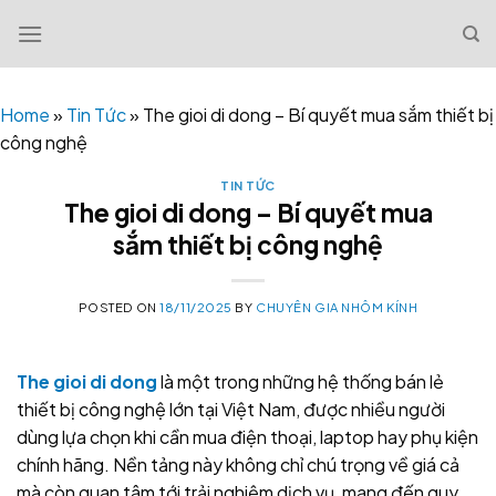
Skip
to
content
Home
»
Tin Tức
»
The gioi di dong – Bí quyết mua sắm thiết bị
công nghệ
TIN TỨC
The gioi di dong – Bí quyết mua
sắm thiết bị công nghệ
POSTED ON
18/11/2025
BY
CHUYÊN GIA NHÔM KÍNH
The gioi di dong
là một trong những hệ thống bán lẻ
thiết bị công nghệ lớn tại Việt Nam, được nhiều người
dùng lựa chọn khi cần mua điện thoại, laptop hay phụ kiện
chính hãng. Nền tảng này không chỉ chú trọng về giá cả
mà còn quan tâm tới trải nghiệm dịch vụ, mang đến quy