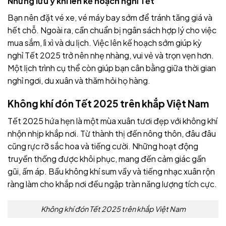
Những lưu ý khi lên kế hoạch nghỉ Tết
Bạn nên đặt vé xe, vé máy bay sớm để tránh tăng giá và
hết chỗ. Ngoài ra, cần chuẩn bị ngân sách hợp lý cho việc
mua sắm, lì xì và du lịch. Việc lên kế hoạch sớm giúp kỳ
nghỉ Tết 2025 trở nên nhẹ nhàng, vui vẻ và trọn vẹn hơn.
Một lịch trình cụ thể còn giúp bạn cân bằng giữa thời gian
nghỉ ngơi, du xuân và thăm hỏi họ hàng.
Không khí đón Tết 2025 trên khắp Việt Nam
Tết 2025 hứa hẹn là một mùa xuân tươi đẹp với không khí
nhộn nhịp khắp nơi. Từ thành thị đến nông thôn, đâu đâu
cũng rực rỡ sắc hoa và tiếng cười. Những hoạt động
truyền thống được khôi phục, mang đến cảm giác gần
gũi, ấm áp. Bầu không khí sum vầy và tiếng nhạc xuân rộn
ràng làm cho khắp nơi đều ngập tràn năng lượng tích cực.
Không khí đón Tết 2025 trên khắp Việt Nam