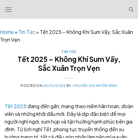
Skip
to
content
Home
»
Tin Tức
»
Tết 2025 – Không Khí Sum Vầy, Sắc Xuân
Trọn Vẹn
TIN TỨC
Tết 2025 – Không Khí Sum Vầy,
Sắc Xuân Trọn Vẹn
POSTED ON
25/10/2025
BY
CHUYÊN GIA NHÔM KÍNH
Tết 2025
đang đến gần, mang theo niềm hân hoan, đoàn
viên và những khởi đầu mới. Đây là dịp đặc biệt để mọi
người nghỉ ngơi, sum họp và tận hưởng hạnh phúc bên gia
đình. Từ lịch nghỉ Tết, phong tục truyền thống đến xu
hướng trang trí, tất cả đều góp phần làm nên mùa xuân