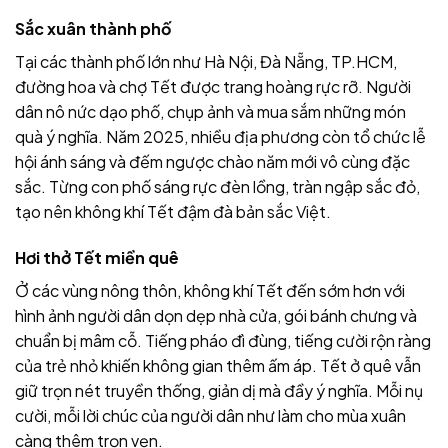
Sắc xuân thành phố
Tại các thành phố lớn như Hà Nội, Đà Nẵng, TP.HCM,
đường hoa và chợ Tết được trang hoàng rực rỡ. Người
dân nô nức dạo phố, chụp ảnh và mua sắm những món
quà ý nghĩa. Năm 2025, nhiều địa phương còn tổ chức lễ
hội ánh sáng và đếm ngược chào năm mới vô cùng đặc
sắc. Từng con phố sáng rực đèn lồng, tràn ngập sắc đỏ,
tạo nên không khí Tết đậm đà bản sắc Việt.
Hơi thở Tết miền quê
Ở các vùng nông thôn, không khí Tết đến sớm hơn với
hình ảnh người dân dọn dẹp nhà cửa, gói bánh chưng và
chuẩn bị mâm cỗ. Tiếng pháo đì đùng, tiếng cười rộn ràng
của trẻ nhỏ khiến không gian thêm ấm áp. Tết ở quê vẫn
giữ trọn nét truyền thống, giản dị mà đầy ý nghĩa. Mỗi nụ
cười, mỗi lời chúc của người dân như làm cho mùa xuân
càng thêm trọn vẹn.