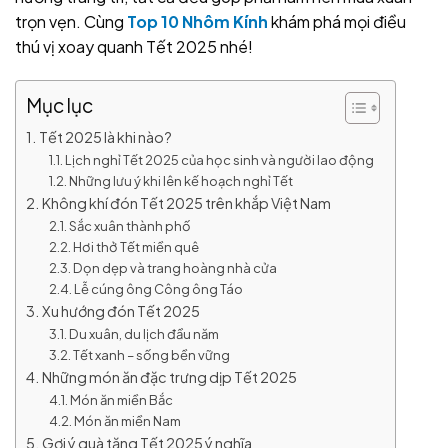
trọn vẹn. Cùng
Top 10 Nhôm Kính
khám phá mọi điều
thú vị xoay quanh Tết 2025 nhé!
Mục lục
Tết 2025 là khi nào?
Lịch nghỉ Tết 2025 của học sinh và người lao động
Những lưu ý khi lên kế hoạch nghỉ Tết
Không khí đón Tết 2025 trên khắp Việt Nam
Sắc xuân thành phố
Hơi thở Tết miền quê
Dọn dẹp và trang hoàng nhà cửa
Lễ cúng ông Công ông Táo
Xu hướng đón Tết 2025
Du xuân, du lịch đầu năm
Tết xanh – sống bền vững
Những món ăn đặc trưng dịp Tết 2025
Món ăn miền Bắc
Món ăn miền Nam
Gợi ý quà tặng Tết 2025 ý nghĩa