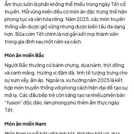
Ẩm thực luôn là phần không thể thiếu trong ngày Tết cổ
truyền. Mỗi vùng miền đều có món ăn đặc trưng thể hiện
phong tục và văn hóa riêng. Năm 2025, các món truyền
thống vẫn được giữ vững nhưng được biến tấu đa dạng
hơn. Bữa cơm Tết chính là nơi gắn kết mọi thành viên
trong gia đình sau một năm xa cách.
Món ăn miền Bắc
Người Bắc thường có bánh chưng, dưa hành, thịt đông
và canh măng. Hương vị đậm đà, tinh tế tượng trưng cho
sự sum vầy, ấm áp. Ngoài ra, xu hướng năm 2025 là kết
hợp món truyền thống với phong cách hiện đại để tạo sự
mới lạ. Các đầu bếp trẻ còn sáng tạo ra nhiều phiên bản
“fusion” độc đáo, làm phong phú thêm ẩm thực ngày
Tết.
Món ăn miền Nam
Miền Nam lại nổi bật với bánh tét, thịt kho hột vịt, dưa