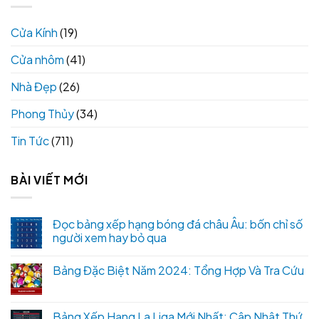
Cửa Kính
(19)
Cửa nhôm
(41)
Nhà Đẹp
(26)
Phong Thủy
(34)
Tin Tức
(711)
BÀI VIẾT MỚI
Đọc bảng xếp hạng bóng đá châu Âu: bốn chỉ số
người xem hay bỏ qua
Bảng Đặc Biệt Năm 2024: Tổng Hợp Và Tra Cứu
Bảng Xếp Hạng La Liga Mới Nhất: Cập Nhật Thứ