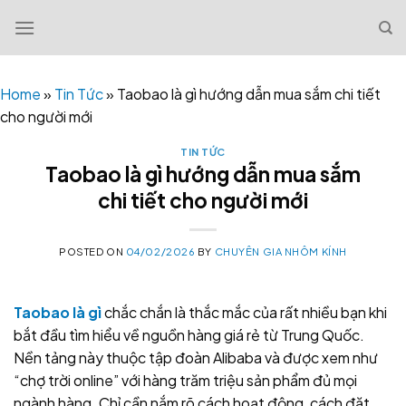
Skip
to
content
Home
»
Tin Tức
»
Taobao là gì hướng dẫn mua sắm chi tiết
cho người mới
TIN TỨC
Taobao là gì hướng dẫn mua sắm
chi tiết cho người mới
POSTED ON
04/02/2026
BY
CHUYÊN GIA NHÔM KÍNH
Taobao là gì
chắc chắn là thắc mắc của rất nhiều bạn khi
bắt đầu tìm hiểu về nguồn hàng giá rẻ từ Trung Quốc.
Nền tảng này thuộc tập đoàn Alibaba và được xem như
“chợ trời online” với hàng trăm triệu sản phẩm đủ mọi
ngành hàng. Chỉ cần nắm rõ cách hoạt động, cách đặt