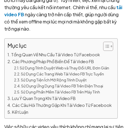
bổ ích hay bài giảng giá trị. Tuy nhiên, việc xem lại chúng
thường yêu cầu kết nối internet. Chính vì thế, nhu cầu
tải
video FB
ngày càng trở nên cấp thiết, giúp người dùng
có thể xem offline mọi lúc mọi nơi mà không gặp bất kỳ
trở ngại nào.
Mục lục
Tổng Quan Về Nhu Cầu Tải Video Từ Facebook
Các Phương Pháp Phổ Biến Để Tải Video FB
Sử Dụng Trình Duyệt Web và Thay Đổi URL Đơn Giản
Sử Dụng Các Trang Web Tải Video FB Trực Tuyến
Sử Dụng Tiện Ích Mở Rộng Trình Duyệt
Sử Dụng Ứng Dụng Tải Video FB Trên Điện Thoại
Sử Dụng Phần Mềm Tải Video FB Trên Máy Tính
Lưu Ý Quan Trọng Khi Tải Video FB
Các Câu Hỏi Thường Gặp Khi Tải Video Từ Facebook
Kết Luận
Việc sở hữu các video yêu thích không chỉ mang lại sự tiện