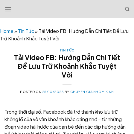
Skip
to
content
Home
»
Tin Tức
»
Tải Video FB: Hướng Dẫn Chi Tiết Để Lưu
Trữ Khoảnh Khắc Tuyệt Vời
TIN TỨC
Tải Video FB: Hướng Dẫn Chi Tiết
Để Lưu Trữ Khoảnh Khắc Tuyệt
Vời
POSTED ON
25/10/2025
BY
CHUYÊN GIA NHÔM KÍNH
Trong thời đại số, Facebook đã trở thành kho lưu trữ
khổng lồ của vô vàn khoảnh khắc đáng nhớ – từ những
đoạn video hài hước của bạn bè đến các clip hướng dẫn