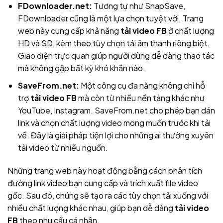
FDownloader.net:
Tương tự như SnapSave,
FDownloader cũng là một lựa chọn tuyệt vời. Trang
web này cung cấp khả năng
tải video FB
ở chất lượng
HD và SD, kèm theo tùy chọn tải âm thanh riêng biệt.
Giao diện trực quan giúp người dùng dễ dàng thao tác
mà không gặp bất kỳ khó khăn nào.
SaveFrom.net:
Một công cụ đa năng không chỉ hỗ
trợ
tải video FB
mà còn từ nhiều nền tảng khác như
YouTube, Instagram. SaveFrom.net cho phép bạn dán
link và chọn chất lượng video mong muốn trước khi tải
về. Đây là giải pháp tiện lợi cho những ai thường xuyên
tải video từ nhiều nguồn.
Những trang web này hoạt động bằng cách phân tích
đường link video bạn cung cấp và trích xuất file video
gốc. Sau đó, chúng sẽ tạo ra các tùy chọn tải xuống với
nhiều chất lượng khác nhau, giúp bạn dễ dàng
tải video
FB
theo nhu cầu cá nhân.