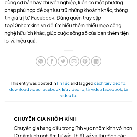
dùng cơ bản hay chuyên nghiệp, luôn có một phương
pháp phù hợp để bạn lưu trữ những khoảnh khắc, thông
tin giá trị từ Facebook. Đừng quên truy cập
top10nhomkinh.vn để tìm hiểu thêm nhiều mẹo công
nghệ hữu ích khác, giúp cuộc sống số của bạn thêm tiện
lợi và hiệu quả.
This entry was posted in
Tin Tức
and tagged
cách tải video fb
,
download video facebook
,
lưu video fb
,
tải video facebook
,
tải
video fb
.
CHUYÊN GIA NHÔM KÍNH
Chuyên gia hàng đầu trong lĩnh vực nhôm kính với hơn
10 năm kinh nghiệm tư vấn, thiết kế và thi công các