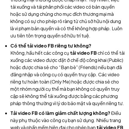
tải xuống và tái phân phối các video có bản quyền
hoặc sử dụng chúng cho mục đích thương mại mà
không có sự cho phép rõ ràng từ chủ sở hữu nội dung
là vi phạm bản quyền và có thể không hợp pháp. Luôn
ưu tiên tôn trọng quyền sở hữu trí tuệ.
Có thể tải video FB riêng tư không?
Không, hầu hết các công cụ
tải video FB
chỉ có thể tải
xuống các video được đặt ở chế độ công khai (Public)
hoặc được chia sẻ cho “Bạn bè” (Friends) nếu bạn đã
đăng nhập và công cụ có quyền truy cập. Các video
riêng tư hoàn toàn (Only Me) hoặc được chia sẻ cho
một nhóm người cụ thể mà bạn không có quyền truy
cập sẽ không thể tải xuống được bằng các phương
pháp thông thường vì lý do bảo mật và quyền riêng tư.
Tải video FB có làm giảm chất lượng không?
Điều
này phụ thuộc vào công cụ bạn sử dụng. Nhiều trang
web và phần mềm hiện đại cho phép bạn
tải video FB