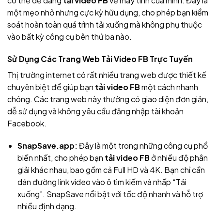
có thể dễ dàng
tải video FB
về máy tính của mình. Đây là
một mẹo nhỏ nhưng cực kỳ hữu dụng, cho phép bạn kiểm
soát hoàn toàn quá trình tải xuống mà không phụ thuộc
vào bất kỳ công cụ bên thứ ba nào.
Sử Dụng Các Trang Web Tải Video FB Trực Tuyến
Thị trường internet có rất nhiều trang web được thiết kế
chuyên biệt để giúp bạn
tải video FB
một cách nhanh
chóng. Các trang web này thường có giao diện đơn giản,
dễ sử dụng và không yêu cầu đăng nhập tài khoản
Facebook.
SnapSave.app:
Đây là một trong những công cụ phổ
biến nhất, cho phép bạn
tải video FB
ở nhiều độ phân
giải khác nhau, bao gồm cả Full HD và 4K. Bạn chỉ cần
dán đường link video vào ô tìm kiếm và nhấp “Tải
xuống”. SnapSave nổi bật với tốc độ nhanh và hỗ trợ
nhiều định dạng.