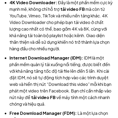
4K Video Downloader:
Đây là một phần mềm cực kỳ
mạnh mẽ, không chỉ hỗ trợ
tải video FB
mà còn từ
YouTube, Vimeo, TikTok và nhiều nền tảng khác. 4K
Video Downloader cho phép bạn tải video ở chất
lượng cao nhất có thể, bao gồm 4K và 8K, cùng với
khả năng tải toàn bộ playlist hoặc kênh. Giao diện
thân thiện và dễ sử dụng khiến nó trở thành lựa chọn
hàng đầu cho nhiều người.
Internet Download Manager (IDM):
IDM là một
phần mềm quản lý tải xuống nổi tiếng, được biết đến
với khả năng tăng tốc độ tải file lên đến 5 lần. Khi cài
đặt IDM, nó sẽ tự động tích hợp vào các trình duyệt
web và hiển thị nút “Download this video” mỗi khi bạn
phát một video trên Facebook. Bạn chỉ cần nhấp vào
nút này để
tải video FB
về máy tính một cách nhanh
chóng và hiệu quả.
Free Download Manager (FDM):
Là một lựa chọn