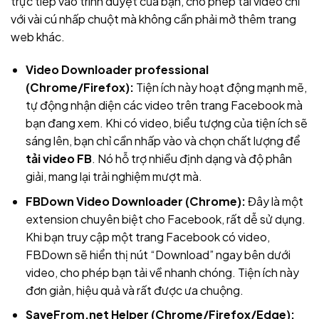
trực tiếp vào trình duyệt của bạn, cho phép tải video chỉ
với vài cú nhấp chuột mà không cần phải mở thêm trang
web khác.
Video Downloader professional
(Chrome/Firefox):
Tiện ích này hoạt động mạnh mẽ,
tự động nhận diện các video trên trang Facebook mà
bạn đang xem. Khi có video, biểu tượng của tiện ích sẽ
sáng lên, bạn chỉ cần nhấp vào và chọn chất lượng để
tải video FB
. Nó hỗ trợ nhiều định dạng và độ phân
giải, mang lại trải nghiệm mượt mà.
FBDown Video Downloader (Chrome):
Đây là một
extension chuyên biệt cho Facebook, rất dễ sử dụng.
Khi bạn truy cập một trang Facebook có video,
FBDown sẽ hiển thị nút “Download” ngay bên dưới
video, cho phép bạn tải về nhanh chóng. Tiện ích này
đơn giản, hiệu quả và rất được ưa chuộng.
SaveFrom.net Helper (Chrome/Firefox/Edge):