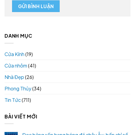
DANH MỤC
Cửa Kính
(19)
Cửa nhôm
(41)
Nhà Đẹp
(26)
Phong Thủy
(34)
Tin Tức
(711)
BÀI VIẾT MỚI
Đọc bảng xếp hạng bóng đá châu Âu: bốn chỉ số