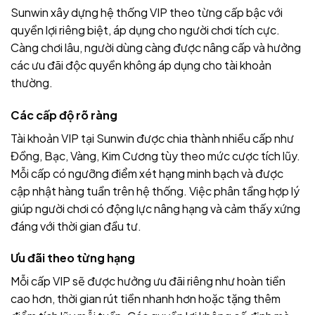
Sunwin xây dựng hệ thống VIP theo từng cấp bậc với
quyền lợi riêng biệt, áp dụng cho người chơi tích cực.
Càng chơi lâu, người dùng càng được nâng cấp và hưởng
các ưu đãi độc quyền không áp dụng cho tài khoản
thường.
Các cấp độ rõ ràng
Tài khoản VIP tại Sunwin được chia thành nhiều cấp như
Đồng, Bạc, Vàng, Kim Cương tùy theo mức cược tích lũy.
Mỗi cấp có ngưỡng điểm xét hạng minh bạch và được
cập nhật hàng tuần trên hệ thống. Việc phân tầng hợp lý
giúp người chơi có động lực nâng hạng và cảm thấy xứng
đáng với thời gian đầu tư.
Ưu đãi theo từng hạng
Mỗi cấp VIP sẽ được hưởng ưu đãi riêng như hoàn tiền
cao hơn, thời gian rút tiền nhanh hơn hoặc tặng thêm