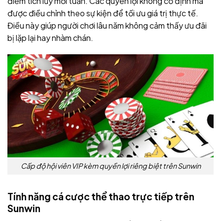
điểm tích lũy mỗi tuần. Các quyền lợi không cố định mà
được điều chỉnh theo sự kiện để tối ưu giá trị thực tế.
Điều này giúp người chơi lâu năm không cảm thấy ưu đãi
bị lặp lại hay nhàm chán.
Cấp độ hội viên VIP kèm quyền lợi riêng biệt trên Sunwin
Tính năng cá cược thể thao trực tiếp trên
Sunwin