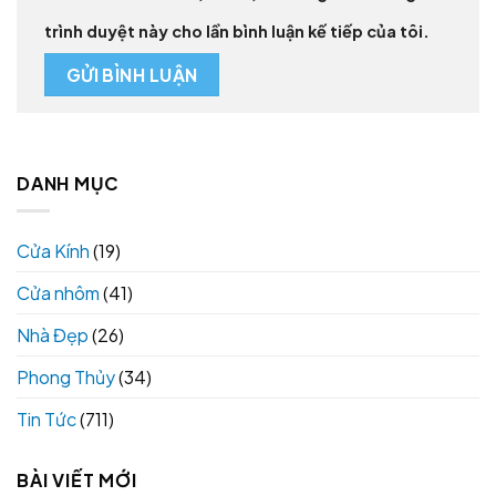
trình duyệt này cho lần bình luận kế tiếp của tôi.
DANH MỤC
Cửa Kính
(19)
Cửa nhôm
(41)
Nhà Đẹp
(26)
Phong Thủy
(34)
Tin Tức
(711)
BÀI VIẾT MỚI