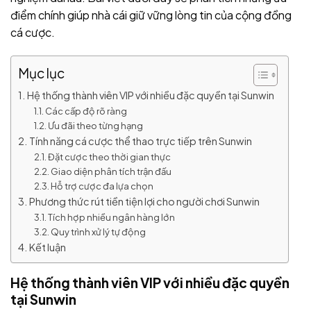
điểm chính giúp nhà cái giữ vững lòng tin của cộng đồng
cá cược.
Mục lục
Hệ thống thành viên VIP với nhiều đặc quyền tại Sunwin
Các cấp độ rõ ràng
Ưu đãi theo từng hạng
Tính năng cá cược thể thao trực tiếp trên Sunwin
Đặt cược theo thời gian thực
Giao diện phân tích trận đấu
Hỗ trợ cược đa lựa chọn
Phương thức rút tiền tiện lợi cho người chơi Sunwin
Tích hợp nhiều ngân hàng lớn
Quy trình xử lý tự động
Kết luận
Hệ thống thành viên VIP với nhiều đặc quyền
tại Sunwin