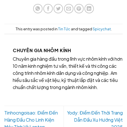
This entry was posted in
Tin Tức
and tagged
Spicychat
.
CHUYÊN GIA NHÔM KÍNH
Chuyên gia hàng đầu trong lĩnh vực nhôm kính với hơn
10 năm kinh nghiệm tư vấn, thiết kế và thi công các
công trình nhôm kính dân dụng và công nghiệp. Am
hiểu sâu sắc về vật liệu, kỹ thuật lắp đặt và các tiêu
chuẩn chất lượng trong ngành nhôm kính.
Tinhocngoisao: Điểm Đến
Yody: Điểm Đến Thời Trang
Hàng Đầu Cho Linh Kiện
Dẫn Đầu Xu Hướng Việt
Máy Tính Và Laptop
2025