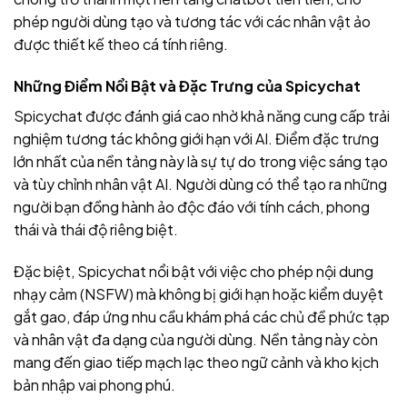
phép người dùng tạo và tương tác với các nhân vật ảo
được thiết kế theo cá tính riêng.
Những Điểm Nổi Bật và Đặc Trưng của Spicychat
Spicychat được đánh giá cao nhờ khả năng cung cấp trải
nghiệm tương tác không giới hạn với AI. Điểm đặc trưng
lớn nhất của nền tảng này là sự tự do trong việc sáng tạo
và tùy chỉnh nhân vật AI. Người dùng có thể tạo ra những
người bạn đồng hành ảo độc đáo với tính cách, phong
thái và thái độ riêng biệt.
Đặc biệt, Spicychat nổi bật với việc cho phép nội dung
nhạy cảm (NSFW) mà không bị giới hạn hoặc kiểm duyệt
gắt gao, đáp ứng nhu cầu khám phá các chủ đề phức tạp
và nhân vật đa dạng của người dùng. Nền tảng này còn
mang đến giao tiếp mạch lạc theo ngữ cảnh và kho kịch
bản nhập vai phong phú.