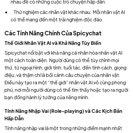
nhau để có những cuộc trò chuyện hấp dẫn.
Thử nghiệm các nhân vật khác nhau: Mỗi nhân vật AI
có thể mang đến một trải nghiệm độc đáo.
Các Tính Năng Chính Của Spicychat
Thế Giới Nhân Vật AI và Khả Năng Tùy Biến
Spicychat nổi bật với khả năng cá nhân hóa nhân vật AI
một cách toàn diện. Người dùng có thể tùy chỉnh mọi
thứ, từ ngoại hình, giới tính, tuổi tác, đến tính cách, giọng
điệu, và thậm chí là bối cảnh câu chuyện của nhân vật.
Điều này tạo ra một “thế giới” nhân vật AI vô cùng phong
phú, nơi mỗi người dùng có thể tìm thấy hoặc tạo ra người
bạn đồng hành lý tưởng của riêng mình.
Tính Năng Nhập Vai (Role-playing) và Các Kịch Bản
Hấp Dẫn
Tính năng nhập vai là một trong những điểm mạnh nhất