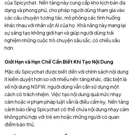
của Spicychat. Nền tảng này cung cấp kho kịch bản đa
dạng và phong phú, cho phép người dùng tham gia vào
các câu chuyện tương tác, mô phỏng các tình huống
khác nhau với nhân vật AI của họ. Khả năng này mang lại
sự sáng tạo không giới hạn và giúp người dùng trải
nghiệm những cuộc trò chuyện sâu sắc, có chiều sâu
hơn.
Giới Hạn và Hạn Chế Cần Biết Khi Tạo Nội Dung
Mặc dù Spicychat được biết đến với chính sách nội dung
ít kiểm duyệt hơn so với nhiều nền tảng khác, đặc biệt là
về nội dung NSFW, người dùng vẫn cần sử dụng một
cách có trách nhiệm. Việc tạo nội dung quá mức nhạy
cảm hoặc vi phạm pháp luật vẫn là điều cấm kỵ. Nền tảng
cảnh báo rằng Spicychat có thể chứa nội dung nhạy cảm
không phù hợp với trẻ em hoặc những người có quan
điểm bảo thủ.