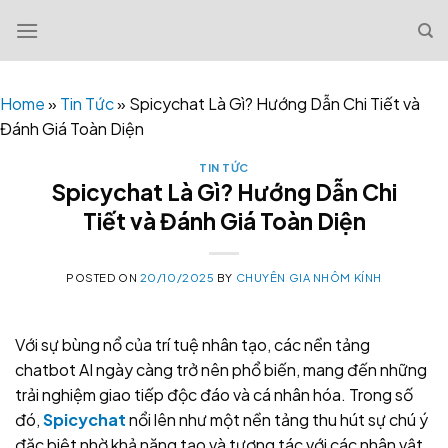
Skip
to
content
Home
»
Tin Tức
»
Spicychat Là Gì? Hướng Dẫn Chi Tiết và
Đánh Giá Toàn Diện
TIN TỨC
Spicychat Là Gì? Hướng Dẫn Chi
Tiết và Đánh Giá Toàn Diện
POSTED ON
20/10/2025
BY
CHUYÊN GIA NHÔM KÍNH
Với sự bùng nổ của trí tuệ nhân tạo, các nền tảng
chatbot AI ngày càng trở nên phổ biến, mang đến những
trải nghiệm giao tiếp độc đáo và cá nhân hóa. Trong số
đó,
Spicychat
nổi lên như một nền tảng thu hút sự chú ý
đặc biệt nhờ khả năng tạo và tương tác với các nhân vật