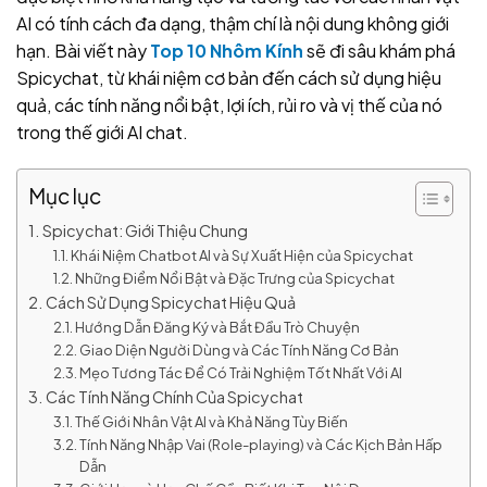
AI có tính cách đa dạng, thậm chí là nội dung không giới
hạn. Bài viết này
Top 10 Nhôm Kính
sẽ đi sâu khám phá
Spicychat, từ khái niệm cơ bản đến cách sử dụng hiệu
quả, các tính năng nổi bật, lợi ích, rủi ro và vị thế của nó
trong thế giới AI chat.
Mục lục
Spicychat: Giới Thiệu Chung
Khái Niệm Chatbot AI và Sự Xuất Hiện của Spicychat
Những Điểm Nổi Bật và Đặc Trưng của Spicychat
Cách Sử Dụng Spicychat Hiệu Quả
Hướng Dẫn Đăng Ký và Bắt Đầu Trò Chuyện
Giao Diện Người Dùng và Các Tính Năng Cơ Bản
Mẹo Tương Tác Để Có Trải Nghiệm Tốt Nhất Với AI
Các Tính Năng Chính Của Spicychat
Thế Giới Nhân Vật AI và Khả Năng Tùy Biến
Tính Năng Nhập Vai (Role-playing) và Các Kịch Bản Hấp
Dẫn