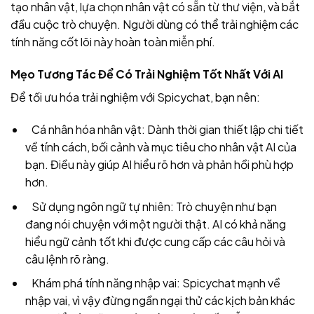
tạo nhân vật, lựa chọn nhân vật có sẵn từ thư viện, và bắt
đầu cuộc trò chuyện. Người dùng có thể trải nghiệm các
tính năng cốt lõi này hoàn toàn miễn phí.
Mẹo Tương Tác Để Có Trải Nghiệm Tốt Nhất Với AI
Để tối ưu hóa trải nghiệm với Spicychat, bạn nên:
Cá nhân hóa nhân vật: Dành thời gian thiết lập chi tiết
về tính cách, bối cảnh và mục tiêu cho nhân vật AI của
bạn. Điều này giúp AI hiểu rõ hơn và phản hồi phù hợp
hơn.
Sử dụng ngôn ngữ tự nhiên: Trò chuyện như bạn
đang nói chuyện với một người thật. AI có khả năng
hiểu ngữ cảnh tốt khi được cung cấp các câu hỏi và
câu lệnh rõ ràng.
Khám phá tính năng nhập vai: Spicychat mạnh về
nhập vai, vì vậy đừng ngần ngại thử các kịch bản khác