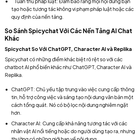
Tuân thủ pháp luật: Đảm bảo rằng mọi nội dung bạn
tạo hoặc tương tác không vi phạm pháp luật hoặc các
quy định của nền tảng.
So Sánh Spicychat Với Các Nền Tảng AI Chat
Khác
Spicychat So Với ChatGPT, Character AI và Replika
Spicychat có những điểm khác biệt rõ rệt so với các
chatbot AI phổ biến khác như ChatGPT, Character AI và
Replika.
ChatGPT: Chủ yếu tập trung vào việc cung cấp thông
tin, hỗ trợ công việc và sáng tạo nội dung văn bản một
cách tổng quát. Nó có bộ lọc nội dung nghiêm ngặt
hơn.
Character AI: Cung cấp khả năng tương tác với các
nhân vật AI nổi tiếng hoặc do người dùng tạo ra, nhưng
thường có những giới hạn về nội dung.