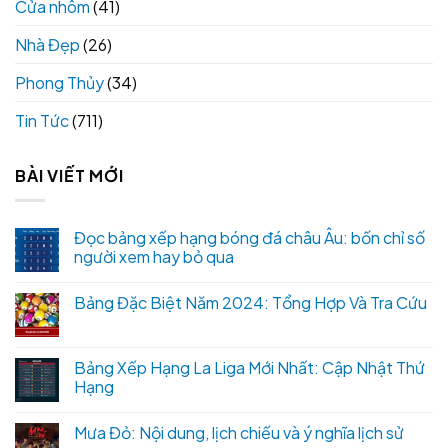
Cửa nhôm
(41)
Nhà Đẹp
(26)
Phong Thủy
(34)
Tin Tức
(711)
BÀI VIẾT MỚI
Đọc bảng xếp hạng bóng đá châu Âu: bốn chỉ số
người xem hay bỏ qua
Bảng Đặc Biệt Năm 2024: Tổng Hợp Và Tra Cứu
Bảng Xếp Hạng La Liga Mới Nhất: Cập Nhật Thứ
Hạng
Mưa Đỏ: Nội dung, lịch chiếu và ý nghĩa lịch sử