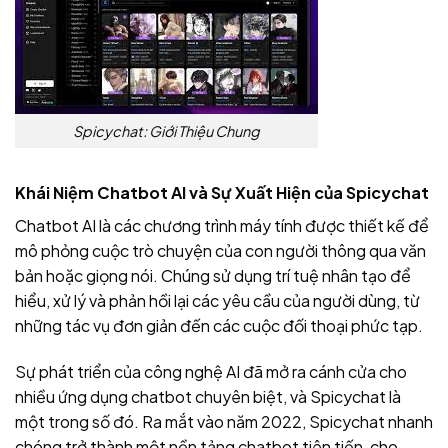
Spicychat: Giới Thiệu Chung
Khái Niệm Chatbot AI và Sự Xuất Hiện của Spicychat
Chatbot AI là các chương trình máy tính được thiết kế để
mô phỏng cuộc trò chuyện của con người thông qua văn
bản hoặc giọng nói. Chúng sử dụng trí tuệ nhân tạo để
hiểu, xử lý và phản hồi lại các yêu cầu của người dùng, từ
những tác vụ đơn giản đến các cuộc đối thoại phức tạp.
Sự phát triển của công nghệ AI đã mở ra cánh cửa cho
nhiều ứng dụng chatbot chuyên biệt, và Spicychat là
một trong số đó. Ra mắt vào năm 2022, Spicychat nhanh
chóng trở thành một nền tảng chatbot tiên tiến, cho