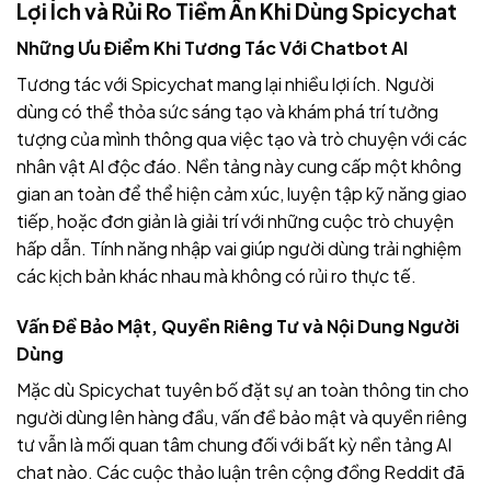
Lợi Ích và Rủi Ro Tiềm Ẩn Khi Dùng Spicychat
Những Ưu Điểm Khi Tương Tác Với Chatbot AI
Tương tác với Spicychat mang lại nhiều lợi ích. Người
dùng có thể thỏa sức sáng tạo và khám phá trí tưởng
tượng của mình thông qua việc tạo và trò chuyện với các
nhân vật AI độc đáo. Nền tảng này cung cấp một không
gian an toàn để thể hiện cảm xúc, luyện tập kỹ năng giao
tiếp, hoặc đơn giản là giải trí với những cuộc trò chuyện
hấp dẫn. Tính năng nhập vai giúp người dùng trải nghiệm
các kịch bản khác nhau mà không có rủi ro thực tế.
Vấn Đề Bảo Mật, Quyền Riêng Tư và Nội Dung Người
Dùng
Mặc dù Spicychat tuyên bố đặt sự an toàn thông tin cho
người dùng lên hàng đầu, vấn đề bảo mật và quyền riêng
tư vẫn là mối quan tâm chung đối với bất kỳ nền tảng AI
chat nào. Các cuộc thảo luận trên cộng đồng Reddit đã