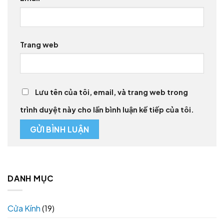
Trang web
Lưu tên của tôi, email, và trang web trong
trình duyệt này cho lần bình luận kế tiếp của tôi.
DANH MỤC
Cửa Kính
(19)