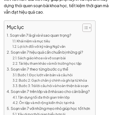
dựng thói quen soạn bài khoa học, tiết kiệm thời gian mà
vẫn đạt hiệu quả cao.
Mục lục
Soạn văn 7 là gì và vì sao quan trọng?
Khái niệm và mục tiêu
Lợi ích đối với kỹ năng Ngữ văn
Soạn văn 7 hiệu quả cần chuẩn bị những gì?
Sách giáo khoa và vở soạn bài
Tài liệu tham khảo và môi trường học tập
Soạn văn 7 theo từng bước cụ thể
Bước 1: Đọc lướt văn bản và câu hỏi
Bước 2: Gạch chân ý chính và ghi lại từ khóa
Bước 3: Trả lời câu hỏi và hoàn thiện bài soạn
Soạn văn 7 trên lớp và ở nhà sao cho cân bằng?
Tận dụng tối đa thời gian trên lớp
Ôn tập và mở rộng kiến thức tại nhà
Soạn văn 7 với những mẹo nhỏ giúp học tốt hơn
Xây dựng thời gian biểu hợp lý