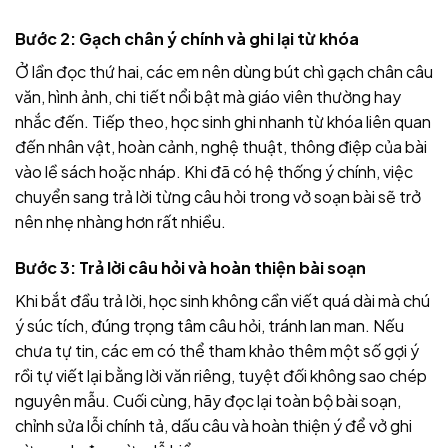
Bước 2: Gạch chân ý chính và ghi lại từ khóa
Ở lần đọc thứ hai, các em nên dùng bút chì gạch chân câu
văn, hình ảnh, chi tiết nổi bật mà giáo viên thường hay
nhắc đến. Tiếp theo, học sinh ghi nhanh từ khóa liên quan
đến nhân vật, hoàn cảnh, nghệ thuật, thông điệp của bài
vào lề sách hoặc nháp. Khi đã có hệ thống ý chính, việc
chuyển sang trả lời từng câu hỏi trong vở soạn bài sẽ trở
nên nhẹ nhàng hơn rất nhiều.
Bước 3: Trả lời câu hỏi và hoàn thiện bài soạn
Khi bắt đầu trả lời, học sinh không cần viết quá dài mà chú
ý súc tích, đúng trọng tâm câu hỏi, tránh lan man. Nếu
chưa tự tin, các em có thể tham khảo thêm một số gợi ý
rồi tự viết lại bằng lời văn riêng, tuyệt đối không sao chép
nguyên mẫu. Cuối cùng, hãy đọc lại toàn bộ bài soạn,
chỉnh sửa lỗi chính tả, dấu câu và hoàn thiện ý để vở ghi