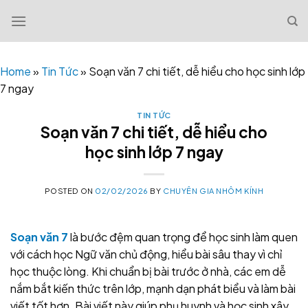
Skip
to
content
Home
»
Tin Tức
»
Soạn văn 7 chi tiết, dễ hiểu cho học sinh lớp
7 ngay
TIN TỨC
Soạn văn 7 chi tiết, dễ hiểu cho
học sinh lớp 7 ngay
POSTED ON
02/02/2026
BY
CHUYÊN GIA NHÔM KÍNH
Soạn văn 7
là bước đệm quan trọng để học sinh làm quen
với cách học Ngữ văn chủ động, hiểu bài sâu thay vì chỉ
học thuộc lòng. Khi chuẩn bị bài trước ở nhà, các em dễ
nắm bắt kiến thức trên lớp, mạnh dạn phát biểu và làm bài
viết tốt hơn. Bài viết này giúp phụ huynh và học sinh xây