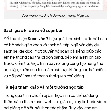
Soạn văn 7 – Lợi ích đối với kỹ năng Ngữ văn
Sách giáo khoa và vở soạn bài
Để thực hiện
Soạn văn 7
hiệu quả, học sinh trước hết cần
có bộ sách giáo khoa và sách bài tập Ngữ văn đầy đủ,
sạch sẽ, dễ đọc. Một quyển vở soạn bài riêng giúp các
em hệ thống câu trả lời gọn gàng, dễ xem lại khi ôn tập
trước kiểm tra. Việc trình bày rõ ràng cũng tạo hứng thú
học tập, khiến quá trình làm bài soạn không còn là “nhiệm
vụ đối phó” mà trở thành thói quen chủ động.
Tài liệu tham khảo và môi trường học tập
Trong quá trình chuẩn bị bài, học sinh có thể sử dụng
thêm sách tham khảo, website giáo dục uy tín hoặc video
bài giảng để hiểu sâu hơn tác phẩm. Tuy vậy, các em