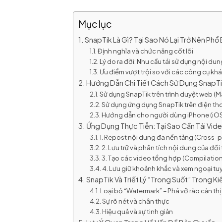
Mục lục
SnapTik Là Gì? Tại Sao Nó Lại Trở Nên Phổ
Định nghĩa và chức năng cốt lõi
Lý do ra đời: Nhu cầu tái sử dụng nội du
Ưu điểm vượt trội so với các công cụ kh
Hướng Dẫn Chi Tiết Cách Sử Dụng SnapTik
Sử dụng SnapTik trên trình duyệt web (Má
Sử dụng ứng dụng SnapTik trên điện th
Hướng dẫn cho người dùng iPhone (iO
Ứng Dụng Thực Tiễn: Tại Sao Cần Tải Vi
1. Repost nội dung đa nền tảng (Cross-
2. Lưu trữ và phân tích nội dung của đối
3. Tạo các video tổng hợp (Compilatio
4. Lưu giữ khoảnh khắc và xem ngoại tu
SnapTik Và Triết Lý “Trong Suốt” Trong Ki
Loại bỏ “Watermark” – Phá vỡ rào cản thị
Sự rõ nét và chân thực
Hiệu quả và sự tinh giản