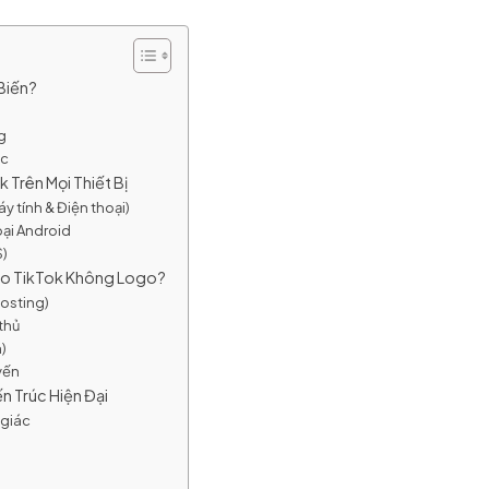
 Biến?
ng
ác
 Trên Mọi Thiết Bị
y tính & Điện thoại)
oại Android
S)
deo TikTok Không Logo?
posting)
 thủ
n)
yến
ến Trúc Hiện Đại
 giác