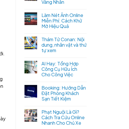
Vàng Nhẫn
Làm Nét Ảnh Online
Miễn Phí: Cách Khử
Mờ Hiệu Quả
Thám Tử Conan: Nội
dung, nhân vật và thứ
tự xem
ới.
AI Hay: Tổng Hợp
Công Cụ Hữu Ích
Cho Công Việc
ng
ên
Booking: Hướng Dẫn
Đặt Phòng Khách
Sạn Tiết Kiệm
Phạt Nguội Là Gì?
Cách Tra Cứu Online
này
Nhanh Cho Chủ Xe