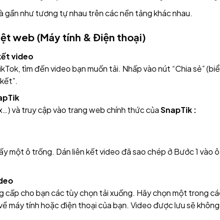
và gần như tương tự nhau trên các nền tảng khác nhau.
ệt web (Máy tính & Điện thoại)
kết video
Tok, tìm đến video bạn muốn tải. Nhấp vào nút “Chia sẻ” (bi
kết”.
apTik
ox…) và truy cập vào trang web chính thức của
SnapTik :
hấy một ô trống. Dán liên kết video đã sao chép ở Bước 1 vào ô
ideo
ung cấp cho bạn các tùy chọn tải xuống. Hãy chọn một trong cá
 về máy tính hoặc điện thoại của bạn. Video được lưu sẽ không