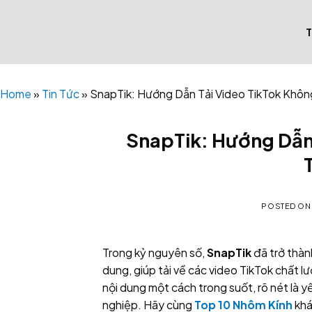
Skip
to
content
Home
»
Tin Tức
»
SnapTik: Hướng Dẫn Tải Video TikTok Khôn
SnapTik: Hướng Dẫn
POSTED O
Trong kỷ nguyên số,
SnapTik
đã trở thàn
dung, giúp tải về các video TikTok chất l
nội dung một cách trong suốt, rõ nét là 
nghiệp. Hãy cùng
Top 10 Nhôm Kính
khá