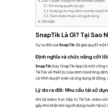
Lưu Ý Quan Trọng Về Vấn Đề Bản Quyền
Tôn trọng quyền tác giả
Sử dụng cho mục đích cá nhân và phi t
Trách nhiệm thuộc về người dùng
Kết luận
SnapTik Là Gì? Tại Sao 
Sự ra đời của
SnapTik
đã giải quyết một 
Định nghĩa và chức năng cốt lõi
SnapTik
(hay SnapTik App) là một công c
TikTok về thiết bị của mình mà không dín
cả trình duyệt web và ứng dụng di động, 
Lý do ra đời: Nhu cầu tái sử dụ
Khi tải video trực tiếp từ TikTok, video s
gây khó khăn khi người dùng muốn tái sử 