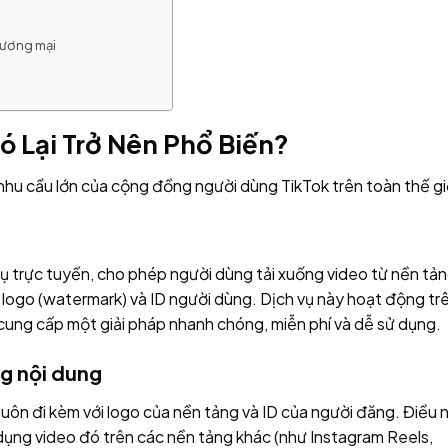
hương mại
Nó Lại Trở Nên Phổ Biến?
nhu cầu lớn của cộng đồng người dùng TikTok trên toàn thế gi
ụ trực tuyến, cho phép người dùng tải xuống video từ nền tả
h logo (watermark) và ID người dùng. Dịch vụ này hoạt động tr
cung cấp một giải pháp nhanh chóng, miễn phí và dễ sử dụng.
ng nội dung
ẽ luôn đi kèm với logo của nền tảng và ID của người đăng. Điều 
dụng video đó trên các nền tảng khác (như Instagram Reels,