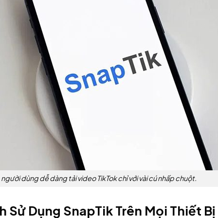
 người dùng dễ dàng tải video TikTok chỉ với vài cú nhấp chuột.
 Sử Dụng SnapTik Trên Mọi Thiết Bị