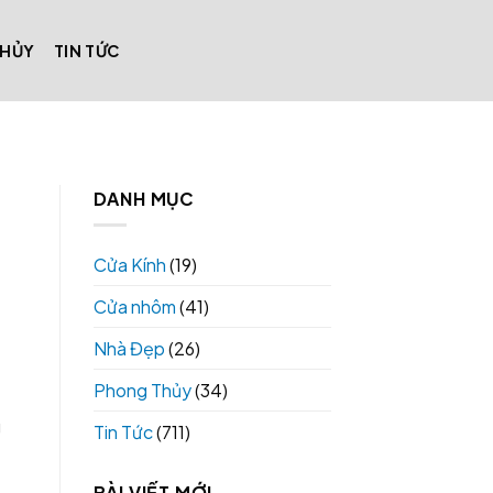
THỦY
TIN TỨC
DANH MỤC
Cửa Kính
(19)
Cửa nhôm
(41)
Nhà Đẹp
(26)
Phong Thủy
(34)
g
Tin Tức
(711)
BÀI VIẾT MỚI