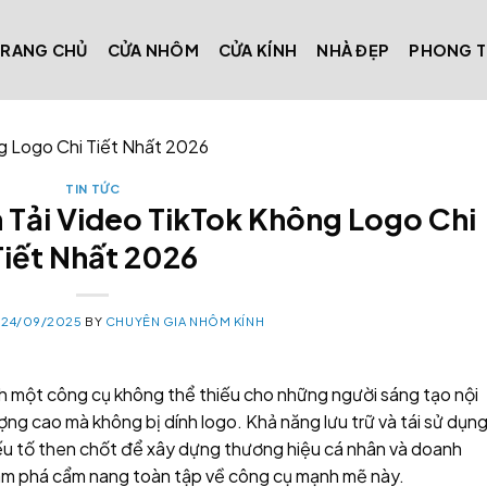
TRANG CHỦ
CỬA NHÔM
CỬA KÍNH
NHÀ ĐẸP
PHONG 
g Logo Chi Tiết Nhất 2026
TIN TỨC
 Tải Video TikTok Không Logo Chi
Tiết Nhất 2026
N
24/09/2025
BY
CHUYÊN GIA NHÔM KÍNH
h một công cụ không thể thiếu cho những người sáng tạo nội
ượng cao mà không bị dính logo. Khả năng lưu trữ và tái sử dụn
yếu tố then chốt để xây dựng thương hiệu cá nhân và doanh
m phá cẩm nang toàn tập về công cụ mạnh mẽ này.