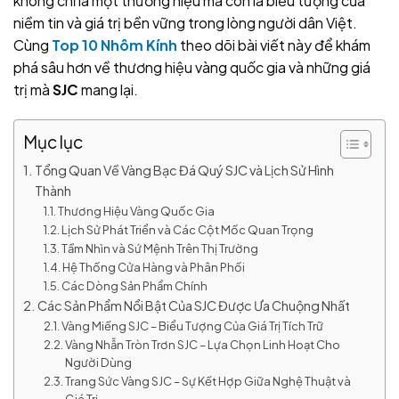
không chỉ là một thương hiệu mà còn là biểu tượng của
niềm tin và giá trị bền vững trong lòng người dân Việt.
Cùng
Top 10 Nhôm Kính
theo dõi bài viết này để khám
phá sâu hơn về thương hiệu vàng quốc gia và những giá
trị mà
SJC
mang lại.
Mục lục
Tổng Quan Về Vàng Bạc Đá Quý SJC và Lịch Sử Hình
Thành
Thương Hiệu Vàng Quốc Gia
Lịch Sử Phát Triển và Các Cột Mốc Quan Trọng
Tầm Nhìn và Sứ Mệnh Trên Thị Trường
Hệ Thống Cửa Hàng và Phân Phối
Các Dòng Sản Phẩm Chính
Các Sản Phẩm Nổi Bật Của SJC Được Ưa Chuộng Nhất
Vàng Miếng SJC – Biểu Tượng Của Giá Trị Tích Trữ
Vàng Nhẫn Tròn Trơn SJC – Lựa Chọn Linh Hoạt Cho
Người Dùng
Trang Sức Vàng SJC – Sự Kết Hợp Giữa Nghệ Thuật và