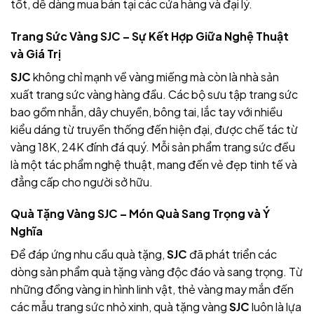
tốt, dễ dàng mua bán tại các cửa hàng
và đại lý.
Trang Sức Vàng SJC – Sự Kết Hợp Giữa Nghệ Thuật
và Giá Trị
SJC
không chỉ mạnh về vàng miếng mà còn là nhà sản
xuất trang sức vàng hàng đầu. Các bộ sưu tập trang sức
bao gồm nhẫn, dây chuyền, bông tai, lắc tay với nhiều
kiểu dáng từ truyền thống đến hiện đại, được chế tác từ
vàng 18K, 24K đính đá quý. Mỗi sản phẩm trang sức
đều
là một tác phẩm nghệ thuật, mang đến vẻ đẹp tinh tế và
đẳng cấp cho người sở hữu.
Quà Tặng Vàng SJC – Món Quà Sang Trọng và Ý
Nghĩa
Để đáp ứng nhu cầu quà tặng,
SJC
đã phát triển các
dòng sản phẩm quà tặng vàng độc đáo và sang trọng. Từ
những đồng vàng in hình linh vật, thẻ vàng may mắn đến
các mẫu trang sức nhỏ xinh, quà tặng vàng
SJC
luôn là lựa