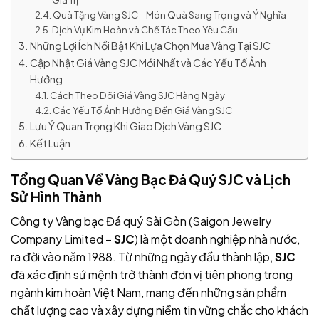
Giá Trị
Quà Tặng Vàng SJC – Món Quà Sang Trọng và Ý Nghĩa
Dịch Vụ Kim Hoàn và Chế Tác Theo Yêu Cầu
Những Lợi Ích Nổi Bật Khi Lựa Chọn Mua Vàng Tại SJC
Cập Nhật Giá Vàng SJC Mới Nhất và Các Yếu Tố Ảnh
Hưởng
Cách Theo Dõi Giá Vàng SJC Hàng Ngày
Các Yếu Tố Ảnh Hưởng Đến Giá Vàng SJC
Lưu Ý Quan Trọng Khi Giao Dịch Vàng SJC
Kết Luận
Tổng Quan Về Vàng Bạc Đá Quý SJC và Lịch
Sử Hình Thành
Công ty Vàng bạc Đá quý Sài Gòn (Saigon Jewelry
Company Limited –
SJC
) là một doanh nghiệp nhà nước,
ra đời vào năm 1988. Từ những ngày đầu thành lập,
SJC
đã xác định sứ mệnh trở thành đơn vị tiên phong trong
ngành kim hoàn Việt Nam, mang đến những sản phẩm
chất lượng cao và xây dựng niềm tin vững chắc cho khách