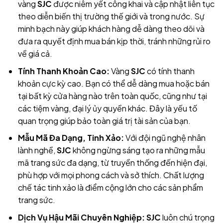
vàng
SJC
được niêm yết công khai và cập nhật liên tục
theo diễn biến thị trường thế giới và trong nước. Sự
minh bạch này giúp khách hàng dễ dàng theo dõi và
đưa ra quyết định mua bán kịp thời, tránh những rủi ro
về giá cả.
Tính Thanh Khoản Cao:
Vàng
SJC
có tính thanh
khoản cực kỳ cao. Bạn có thể dễ dàng mua hoặc bán
tại bất kỳ cửa hàng
nào trên toàn quốc, cũng như tại
các tiệm vàng, đại lý ủy quyền khác. Đây là yếu tố
quan trọng giúp bảo toàn giá trị tài sản của bạn.
Mẫu Mã Đa Dạng, Tinh Xảo:
Với đội ngũ nghệ nhân
lành nghề,
SJC
không ngừng sáng tạo ra những mẫu
mã trang sức đa dạng, từ truyền thống đến hiện đại,
phù hợp với mọi phong cách và sở thích. Chất lượng
chế tác tinh xảo là điểm cộng lớn cho các sản phẩm
trang sức
.
Dịch Vụ Hậu Mãi Chuyên Nghiệp:
SJC
luôn chú trọng