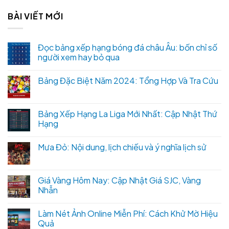
BÀI VIẾT MỚI
Đọc bảng xếp hạng bóng đá châu Âu: bốn chỉ số
người xem hay bỏ qua
Bảng Đặc Biệt Năm 2024: Tổng Hợp Và Tra Cứu
Bảng Xếp Hạng La Liga Mới Nhất: Cập Nhật Thứ
Hạng
Mưa Đỏ: Nội dung, lịch chiếu và ý nghĩa lịch sử
Giá Vàng Hôm Nay: Cập Nhật Giá SJC, Vàng
Nhẫn
Làm Nét Ảnh Online Miễn Phí: Cách Khử Mờ Hiệu
Quả