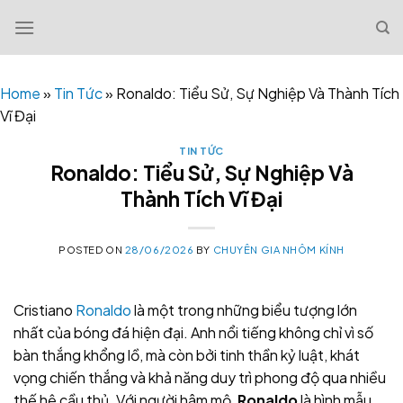
Skip
to
content
Home
»
Tin Tức
»
Ronaldo: Tiểu Sử, Sự Nghiệp Và Thành Tích
Vĩ Đại
TIN TỨC
Ronaldo: Tiểu Sử, Sự Nghiệp Và
Thành Tích Vĩ Đại
POSTED ON
28/06/2026
BY
CHUYÊN GIA NHÔM KÍNH
Cristiano
Ronaldo
là một trong những biểu tượng lớn
nhất của bóng đá hiện đại. Anh nổi tiếng không chỉ vì số
bàn thắng khổng lồ, mà còn bởi tinh thần kỷ luật, khát
vọng chiến thắng và khả năng duy trì phong độ qua nhiều
thế hệ cầu thủ. Với người hâm mộ,
Ronaldo
là hình mẫu