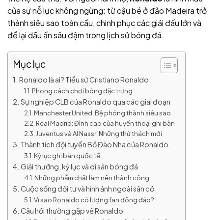
của sự nỗ lực không ngừng: từ cậu bé ở đảo Madeira trở
thành siêu sao toàn cầu, chinh phục các giải đấu lớn và
để lại dấu ấn sâu đậm trong lịch sử bóng đá.
Mục lục
Ronaldo là ai? Tiểu sử Cristiano Ronaldo
Phong cách chơi bóng đặc trưng
Sự nghiệp CLB của Ronaldo qua các giai đoạn
Manchester United: Bệ phóng thành siêu sao
Real Madrid: Đỉnh cao của huyền thoại ghi bàn
Juventus và Al Nassr: Những thử thách mới
Thành tích đội tuyển Bồ Đào Nha của Ronaldo
Kỷ lục ghi bàn quốc tế
Giải thưởng, kỷ lục và di sản bóng đá
Những phẩm chất làm nên thành công
Cuộc sống đời tư và hình ảnh ngoài sân cỏ
Vì sao Ronaldo có lượng fan đông đảo?
Câu hỏi thường gặp về Ronaldo