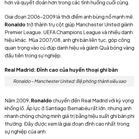
hơn và quyết đoán hơn trong các tình huống cuối cùng.
Giai đoạn 2006–2009 là thời điểm anh bùng nổ mạnh mẽ.
Ronaldo
trở thành trụ cột giúp Manchester United giành
Premier League, UEFA Champions League và nhiều danh
hiệu khác. Mùa 2007/08, anh ghi bàn liên tục, góp công
quan trọng vào cú đúp danh hiệu và giành Quả bóng vàng
đầu tiên trong sự nghiệp.
Real Madrid: Đỉnh cao của huyền thoại ghi bàn
Ronaldo – Manchester United: Bệ phóng thành siêu sao
Năm 2009,
Ronaldo
chuyển đến Real Madrid với kỳ vọng
khổng lồ. Áp lực ở Santiago Bernabéu rất lớn, nhưng anh
nhanh chóng chứng minh giá trị bằng hiệu suất ghi bàn phi
thường. Đây được xem là giai đoạn đỉnh cao nhất trong
sự nghiệp của anh.