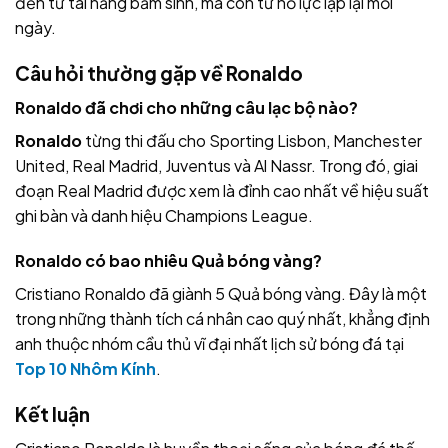
đến từ tài năng bẩm sinh, mà còn từ nỗ lực lặp lại mỗi
ngày.
Câu hỏi thường gặp về Ronaldo
Ronaldo đã chơi cho những câu lạc bộ nào?
Ronaldo
từng thi đấu cho Sporting Lisbon, Manchester
United, Real Madrid, Juventus và Al Nassr. Trong đó, giai
đoạn Real Madrid được xem là đỉnh cao nhất về hiệu suất
ghi bàn và danh hiệu Champions League.
Ronaldo có bao nhiêu Quả bóng vàng?
Cristiano Ronaldo đã giành 5 Quả bóng vàng. Đây là một
trong những thành tích cá nhân cao quý nhất, khẳng định
anh thuộc nhóm cầu thủ vĩ đại nhất lịch sử bóng đá tại
Top 10 Nhôm Kính
.
Kết luận