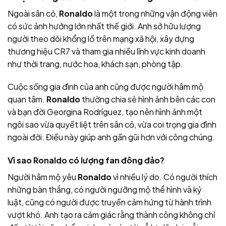
Ngoài sân cỏ,
Ronaldo
là một trong những vận động viên
có sức ảnh hưởng lớn nhất thế giới. Anh sở hữu lượng
người theo dõi khổng lồ trên mạng xã hội, xây dựng
thương hiệu CR7 và tham gia nhiều lĩnh vực kinh doanh
như thời trang, nước hoa, khách sạn, phòng tập.
Cuộc sống gia đình của anh cũng được người hâm mộ
quan tâm.
Ronaldo
thường chia sẻ hình ảnh bên các con
và bạn đời Georgina Rodríguez, tạo nên hình ảnh một
ngôi sao vừa quyết liệt trên sân cỏ, vừa coi trọng gia đình
ngoài đời. Điều này giúp anh gần gũi hơn với công chúng.
Vì sao Ronaldo có lượng fan đông đảo?
Người hâm mộ yêu
Ronaldo
vì nhiều lý do. Có người thích
những bàn thắng, có người ngưỡng mộ thể hình và kỷ
luật, cũng có người được truyền cảm hứng từ hành trình
vượt khó. Anh tạo ra cảm giác rằng thành công không chỉ