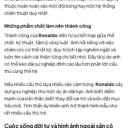
thuộc hoàn toàn vào một đội bóng hay một hệ thống
chiến thuật duy nhất.
Những phẩm chất làm nên thành công
Thành công của
Ronaldo
đến từ sự kết hợp giữa thể
chất, kỹ thuật, tâm lý và kỷ luật. Anh nổi tiếng với việc
chăm sóc cơ thể rất kỹ, duy trì lịch tập nghiêm ngặt và
luôn tìm cách cải thiện từng chi tiết nhỏ. Đây là lý do anh
có thể kéo dài sự nghiệp đỉnh cao lâu hơn phần lớn cầu
thủ cùng thế hệ.
Nếu nhiều cầu thủ dựa nhiều vào cảm hứng,
Ronaldo
xây
dựng sự nghiệp như một dự án dài hạn. Anh biết điểm
mạnh của bản thân, biết thay đổi vai trò và luôn đặt mục
tiêu mới. Tinh thần ấy khiến anh trở thành hình mẫu cho
rất nhiều cầu thủ trẻ.
Cuộc sống đời tư và hình ảnh ngoài sân cỏ