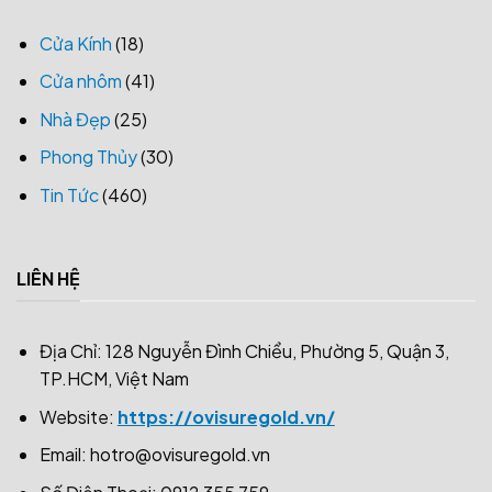
Cửa Kính
(18)
Cửa nhôm
(41)
Nhà Đẹp
(25)
Phong Thủy
(30)
Tin Tức
(460)
LIÊN HỆ
Địa Chỉ: 128 Nguyễn Đình Chiểu, Phường 5, Quận 3,
TP.HCM, Việt Nam
Website:
https://ovisuregold.vn/
Email:
hotro@ovisuregold.vn