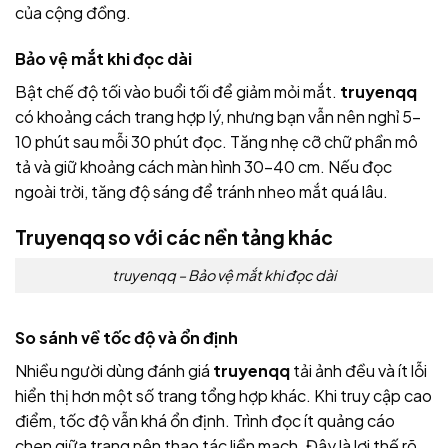
của cộng đồng.
Bảo vệ mắt khi đọc dài
Bật chế độ tối vào buổi tối để giảm mỏi mắt.
truyenqq
có khoảng cách trang hợp lý, nhưng bạn vẫn nên nghỉ 5–
10 phút sau mỗi 30 phút đọc. Tăng nhẹ cỡ chữ phần mô
tả và giữ khoảng cách màn hình 30–40 cm. Nếu đọc
ngoài trời, tăng độ sáng để tránh nheo mắt quá lâu.
Truyenqq so với các nền tảng khác
truyenqq – Bảo vệ mắt khi đọc dài
So sánh về tốc độ và ổn định
Nhiều người dùng đánh giá
truyenqq
tải ảnh đều và ít lỗi
hiển thị hơn một số trang tổng hợp khác. Khi truy cập cao
điểm, tốc độ vẫn khá ổn định. Trình đọc ít quảng cáo
chen giữa trang nên thao tác liền mạch. Đây là lợi thế rõ