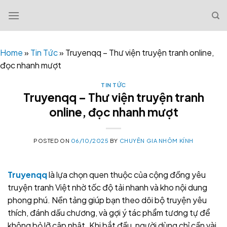
Skip
to
content
Home
»
Tin Tức
»
Truyenqq – Thư viện truyện tranh online,
đọc nhanh mượt
TIN TỨC
Truyenqq – Thư viện truyện tranh
online, đọc nhanh mượt
POSTED ON
06/10/2025
BY
CHUYÊN GIA NHÔM KÍNH
Truyenqq
là lựa chọn quen thuộc của cộng đồng yêu
truyện tranh Việt nhờ tốc độ tải nhanh và kho nội dung
phong phú. Nền tảng giúp bạn theo dõi bộ truyện yêu
thích, đánh dấu chương, và gợi ý tác phẩm tương tự để
không bỏ lỡ cập nhật. Khi bắt đầu, người dùng chỉ cần vài