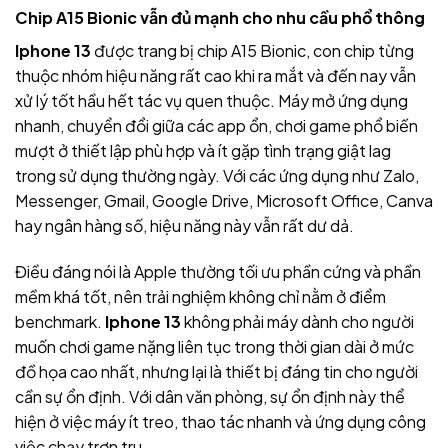
Chip A15 Bionic vẫn đủ mạnh cho nhu cầu phổ thông
Iphone 13
được trang bị chip A15 Bionic, con chip từng
thuộc nhóm hiệu năng rất cao khi ra mắt và đến nay vẫn
xử lý tốt hầu hết tác vụ quen thuộc. Máy mở ứng dụng
nhanh, chuyển đổi giữa các app ổn, chơi game phổ biến
mượt ở thiết lập phù hợp và ít gặp tình trạng giật lag
trong sử dụng thường ngày. Với các ứng dụng như Zalo,
Messenger, Gmail, Google Drive, Microsoft Office, Canva
hay ngân hàng số, hiệu năng này vẫn rất dư dả.
Điều đáng nói là Apple thường tối ưu phần cứng và phần
mềm khá tốt, nên trải nghiệm không chỉ nằm ở điểm
benchmark.
Iphone 13
không phải máy dành cho người
muốn chơi game nặng liên tục trong thời gian dài ở mức
đồ họa cao nhất, nhưng lại là thiết bị đáng tin cho người
cần sự ổn định. Với dân văn phòng, sự ổn định này thể
hiện ở việc máy ít treo, thao tác nhanh và ứng dụng công
việc chạy trơn tru.