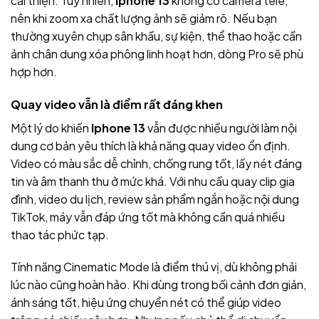
cải thiện. Tuy nhiên,
Iphone 13
không có camera tele,
nên khi zoom xa chất lượng ảnh sẽ giảm rõ. Nếu bạn
thường xuyên chụp sân khấu, sự kiện, thể thao hoặc cần
ảnh chân dung xóa phông linh hoạt hơn, dòng Pro sẽ phù
hợp hơn.
Quay video vẫn là điểm rất đáng khen
Một lý do khiến
Iphone 13
vẫn được nhiều người làm nội
dung cơ bản yêu thích là khả năng quay video ổn định.
Video có màu sắc dễ chỉnh, chống rung tốt, lấy nét đáng
tin và âm thanh thu ở mức khá. Với nhu cầu quay clip gia
đình, video du lịch, review sản phẩm ngắn hoặc nội dung
TikTok, máy vẫn đáp ứng tốt mà không cần quá nhiều
thao tác phức tạp.
Tính năng Cinematic Mode là điểm thú vị, dù không phải
lúc nào cũng hoàn hảo. Khi dùng trong bối cảnh đơn giản,
ánh sáng tốt, hiệu ứng chuyển nét có thể giúp video