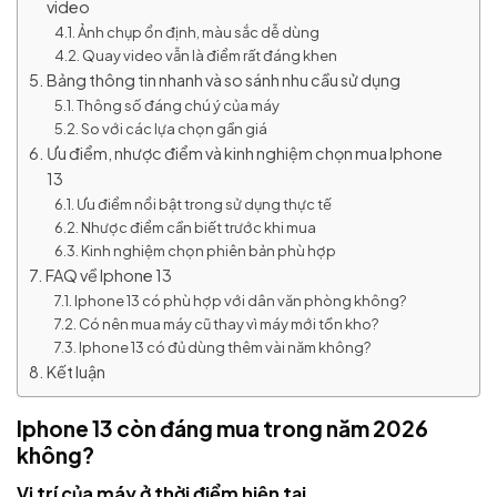
video
Ảnh chụp ổn định, màu sắc dễ dùng
Quay video vẫn là điểm rất đáng khen
Bảng thông tin nhanh và so sánh nhu cầu sử dụng
Thông số đáng chú ý của máy
So với các lựa chọn gần giá
Ưu điểm, nhược điểm và kinh nghiệm chọn mua Iphone
13
Ưu điểm nổi bật trong sử dụng thực tế
Nhược điểm cần biết trước khi mua
Kinh nghiệm chọn phiên bản phù hợp
FAQ về Iphone 13
Iphone 13 có phù hợp với dân văn phòng không?
Có nên mua máy cũ thay vì máy mới tồn kho?
Iphone 13 có đủ dùng thêm vài năm không?
Kết luận
Iphone 13 còn đáng mua trong năm 2026
không?
Vị trí của máy ở thời điểm hiện tại