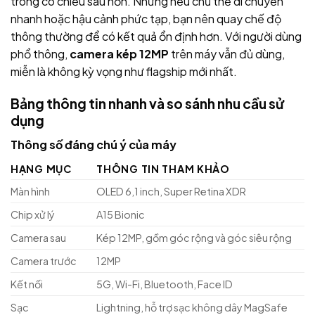
trông có chiều sâu hơn. Nhưng nếu chủ thể di chuyển
nhanh hoặc hậu cảnh phức tạp, bạn nên quay chế độ
thông thường để có kết quả ổn định hơn. Với người dùng
phổ thông,
camera kép 12MP
trên máy vẫn đủ dùng,
miễn là không kỳ vọng như flagship mới nhất.
Bảng thông tin nhanh và so sánh nhu cầu sử
dụng
Thông số đáng chú ý của máy
HẠNG MỤC
THÔNG TIN THAM KHẢO
Màn hình
OLED 6,1 inch, Super Retina XDR
Chip xử lý
A15 Bionic
Camera sau
Kép 12MP, gồm góc rộng và góc siêu rộng
Camera trước
12MP
Kết nối
5G, Wi-Fi, Bluetooth, Face ID
Sạc
Lightning, hỗ trợ sạc không dây MagSafe