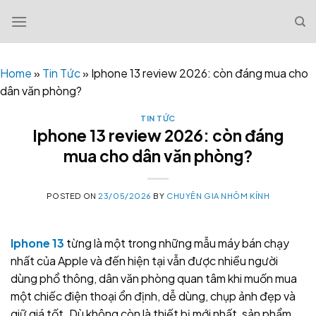
Skip
to
content
Home
»
Tin Tức
»
Iphone 13 review 2026: còn đáng mua cho
dân văn phòng?
TIN TỨC
Iphone 13 review 2026: còn đáng
mua cho dân văn phòng?
POSTED ON
23/05/2026
BY
CHUYÊN GIA NHÔM KÍNH
Iphone 13
từng là một trong những mẫu máy bán chạy
nhất của Apple và đến hiện tại vẫn được nhiều người
dùng phổ thông, dân văn phòng quan tâm khi muốn mua
một chiếc điện thoại ổn định, dễ dùng, chụp ảnh đẹp và
giữ giá tốt. Dù không còn là thiết bị mới nhất, sản phẩm