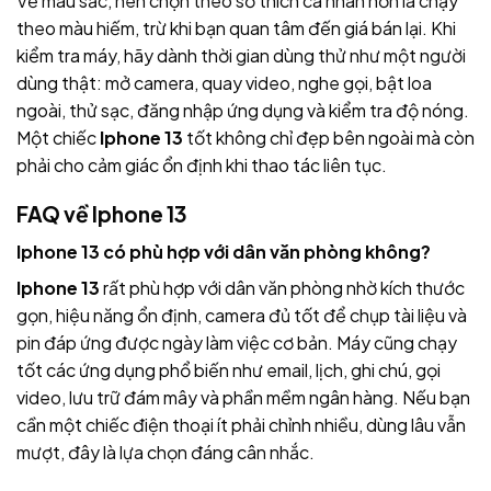
Về màu sắc, nên chọn theo sở thích cá nhân hơn là chạy
theo màu hiếm, trừ khi bạn quan tâm đến giá bán lại. Khi
kiểm tra máy, hãy dành thời gian dùng thử như một người
dùng thật: mở camera, quay video, nghe gọi, bật loa
ngoài, thử sạc, đăng nhập ứng dụng và kiểm tra độ nóng.
Một chiếc
Iphone 13
tốt không chỉ đẹp bên ngoài mà còn
phải cho cảm giác ổn định khi thao tác liên tục.
FAQ về Iphone 13
Iphone 13 có phù hợp với dân văn phòng không?
Iphone 13
rất phù hợp với dân văn phòng nhờ kích thước
gọn, hiệu năng ổn định, camera đủ tốt để chụp tài liệu và
pin đáp ứng được ngày làm việc cơ bản. Máy cũng chạy
tốt các ứng dụng phổ biến như email, lịch, ghi chú, gọi
video, lưu trữ đám mây và phần mềm ngân hàng. Nếu bạn
cần một chiếc điện thoại ít phải chỉnh nhiều, dùng lâu vẫn
mượt, đây là lựa chọn đáng cân nhắc.