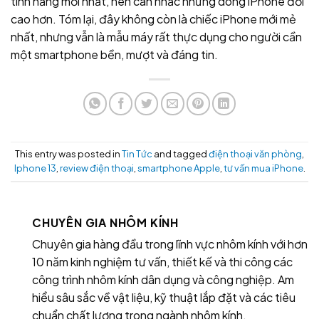
tính năng mới nhất, nên cân nhắc những dòng iPhone đời
cao hơn. Tóm lại, đây không còn là chiếc iPhone mới mẻ
nhất, nhưng vẫn là mẫu máy rất thực dụng cho người cần
một smartphone bền, mượt và đáng tin.
This entry was posted in
Tin Tức
and tagged
điện thoại văn phòng
,
Iphone 13
,
review điện thoại
,
smartphone Apple
,
tư vấn mua iPhone
.
CHUYÊN GIA NHÔM KÍNH
Chuyên gia hàng đầu trong lĩnh vực nhôm kính với hơn
10 năm kinh nghiệm tư vấn, thiết kế và thi công các
công trình nhôm kính dân dụng và công nghiệp. Am
hiểu sâu sắc về vật liệu, kỹ thuật lắp đặt và các tiêu
chuẩn chất lượng trong ngành nhôm kính.