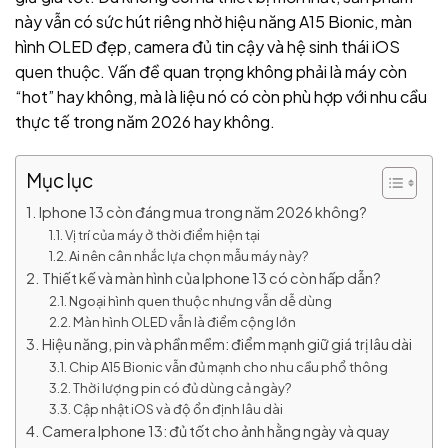
này vẫn có sức hút riêng nhờ hiệu năng A15 Bionic, màn
hình OLED đẹp, camera đủ tin cậy và hệ sinh thái iOS
quen thuộc. Vấn đề quan trọng không phải là máy còn
“hot” hay không, mà là liệu nó có còn phù hợp với nhu cầu
thực tế trong năm 2026 hay không.
Mục lục
Iphone 13 còn đáng mua trong năm 2026 không?
Vị trí của máy ở thời điểm hiện tại
Ai nên cân nhắc lựa chọn mẫu máy này?
Thiết kế và màn hình của Iphone 13 có còn hấp dẫn?
Ngoại hình quen thuộc nhưng vẫn dễ dùng
Màn hình OLED vẫn là điểm cộng lớn
Hiệu năng, pin và phần mềm: điểm mạnh giữ giá trị lâu dài
Chip A15 Bionic vẫn đủ mạnh cho nhu cầu phổ thông
Thời lượng pin có đủ dùng cả ngày?
Cập nhật iOS và độ ổn định lâu dài
Camera Iphone 13: đủ tốt cho ảnh hằng ngày và quay