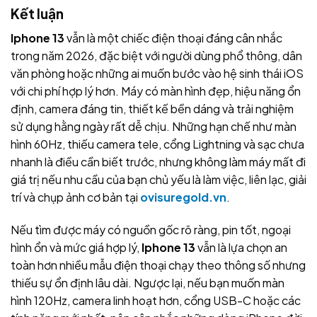
Kết luận
Iphone 13
vẫn là một chiếc điện thoại đáng cân nhắc
trong năm 2026, đặc biệt với người dùng phổ thông, dân
văn phòng hoặc những ai muốn bước vào hệ sinh thái iOS
với chi phí hợp lý hơn. Máy có màn hình đẹp, hiệu năng ổn
định, camera đáng tin, thiết kế bền dáng và trải nghiệm
sử dụng hằng ngày rất dễ chịu. Những hạn chế như màn
hình 60Hz, thiếu camera tele, cổng Lightning và sạc chưa
nhanh là điều cần biết trước, nhưng không làm máy mất đi
giá trị nếu nhu cầu của bạn chủ yếu là làm việc, liên lạc, giải
trí và chụp ảnh cơ bản tại
ovisuregold.vn
.
Nếu tìm được máy có nguồn gốc rõ ràng, pin tốt, ngoại
hình ổn và mức giá hợp lý,
Iphone 13
vẫn là lựa chọn an
toàn hơn nhiều mẫu điện thoại chạy theo thông số nhưng
thiếu sự ổn định lâu dài. Ngược lại, nếu bạn muốn màn
hình 120Hz, camera linh hoạt hơn, cổng USB-C hoặc các