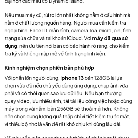
đại hơn các mẫu có Dynamic Island.
Nếu mua máy cũ, rủi ro lớn nhất không nằm ở cấu hình mà
nằm ở chất lượng nguồn hàng. Người mua cần kiểm tra
ngoại hình, Face ID, màn hình, camera, loa, micro, pin, tình
trạng sửa chữa và tài khoản iCloud. Với
máy đã qua sử
dụng
, nên ưu tiên nơi bán có bảo hành rõ ràng, cho kiểm
tra kỹ và không mập mờ về tình trạng linh kiện.
Kinh nghiệm chọn phiên bản phù hợp
Với phần lớn người dùng,
Iphone 13
bản 128GB là lựa
chọn vừa đủ nếu chủ yếu dùng ứng dụng, chụp ảnh vừa
phải và có thói quen sao lưu dữ liệu. Nếu bạn thường
quay video, lưu nhiều ảnh, tải tài liệu công việc hoặc dùng
máy trong vài năm, bản 256GB sẽ thoải mái hơn. Không
nên chọn dung lượng quá thấp chỉ vì tiết kiệm trước mắt,
vì thiếu bộ nhớ là vấn đề rất khó chịu khi dùng lâu dài.