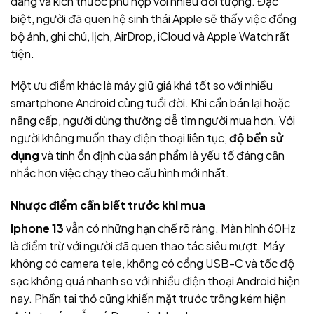
dáng và kích thước phù hợp với nhiều đối tượng. Đặc
biệt, người đã quen hệ sinh thái Apple sẽ thấy việc đồng
bộ ảnh, ghi chú, lịch, AirDrop, iCloud và Apple Watch rất
tiện.
Một ưu điểm khác là máy giữ giá khá tốt so với nhiều
smartphone Android cùng tuổi đời. Khi cần bán lại hoặc
nâng cấp, người dùng thường dễ tìm người mua hơn. Với
người không muốn thay điện thoại liên tục,
độ bền sử
dụng
và tính ổn định của sản phẩm là yếu tố đáng cân
nhắc hơn việc chạy theo cấu hình mới nhất.
Nhược điểm cần biết trước khi mua
Iphone 13
vẫn có những hạn chế rõ ràng. Màn hình 60Hz
là điểm trừ với người đã quen thao tác siêu mượt. Máy
không có camera tele, không có cổng USB-C và tốc độ
sạc không quá nhanh so với nhiều điện thoại Android hiện
nay. Phần tai thỏ cũng khiến mặt trước trông kém hiện