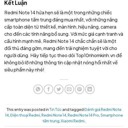
Kết Luận
Redmi Note 14 hứa hẹn sẽ là một trong những chiếc
smartphone tầm trung đáng mua nhất, với những nâng
cấp toàn diện từ thiết kế, màn hình, hiệu năng, camera
cho đến các tính năng bổ sung. Với mức giá cạnh tranh và
cấu hình mạnh mẽ, Redmi Note 14 chắc chắn sẽ là một
đối thủ đáng gờm, mang đến trải nghiệm tuyệt vời cho
người dùng. Hãy tiếp tục theo dõi Top10nhomkinh.vn để
không bỏ lỡ những thông tin cập nhật nóng hổi nhất về
siêu phẩm này nhé!
This entry was posted in
Tin Tức
and tagged
Đánh giá Redmi Note
14
,
Điện thoại Redmi
,
Redmi Note 14
,
Redmi Note 14 Pro
,
Smartphone
tầm trung
,
Xiaomi Redmi
.