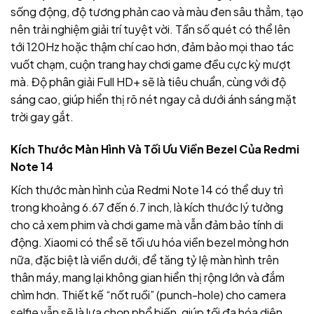
sống động, độ tương phản cao và màu đen sâu thẳm, tạo
nên trải nghiệm giải trí tuyệt vời. Tần số quét có thể lên
tới 120Hz hoặc thậm chí cao hơn, đảm bảo mọi thao tác
vuốt chạm, cuộn trang hay chơi game đều cực kỳ mượt
mà. Độ phân giải Full HD+ sẽ là tiêu chuẩn, cùng với độ
sáng cao, giúp hiển thị rõ nét ngay cả dưới ánh sáng mặt
trời gay gắt.
Kích Thước Màn Hình Và Tối Ưu Viền Bezel Của Redmi
Note 14
Kích thước màn hình của Redmi Note 14 có thể duy trì
trong khoảng 6.67 đến 6.7 inch, là kích thước lý tưởng
cho cả xem phim và chơi game mà vẫn đảm bảo tính di
động. Xiaomi có thể sẽ tối ưu hóa viền bezel mỏng hơn
nữa, đặc biệt là viền dưới, để tăng tỷ lệ màn hình trên
thân máy, mang lại không gian hiển thị rộng lớn và đắm
chìm hơn. Thiết kế “nốt ruồi” (punch-hole) cho camera
selfie vẫn sẽ là lựa chọn phổ biến, giúp tối đa hóa diện