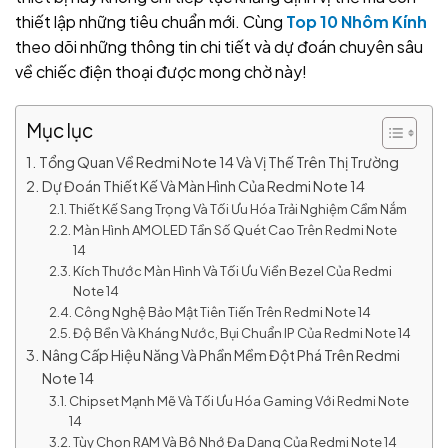
thiết lập những tiêu chuẩn mới. Cùng
Top 10 Nhôm Kính
theo dõi những thông tin chi tiết và dự đoán chuyên sâu
về chiếc điện thoại được mong chờ này!
Mục lục
Tổng Quan Về Redmi Note 14 Và Vị Thế Trên Thị Trường
Dự Đoán Thiết Kế Và Màn Hình Của Redmi Note 14
Thiết Kế Sang Trọng Và Tối Ưu Hóa Trải Nghiệm Cầm Nắm
Màn Hình AMOLED Tần Số Quét Cao Trên Redmi Note
14
Kích Thước Màn Hình Và Tối Ưu Viền Bezel Của Redmi
Note 14
Công Nghệ Bảo Mật Tiên Tiến Trên Redmi Note 14
Độ Bền Và Kháng Nước, Bụi Chuẩn IP Của Redmi Note 14
Nâng Cấp Hiệu Năng Và Phần Mềm Đột Phá Trên Redmi
Note 14
Chipset Mạnh Mẽ Và Tối Ưu Hóa Gaming Với Redmi Note
14
Tùy Chọn RAM Và Bộ Nhớ Đa Dạng Của Redmi Note 14