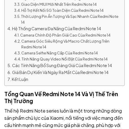
Giao Diện MIUI Mới Nhất Trên Redmi Note 14
Hỗ Trợ Kết Nối 5G Toàn Diện Của Redmi Note 14
Thời Lượng Pin Ấn Tượng Và Sạc Nhanh Của Redmi Note
14
Hệ Thống Camera Đa Năng Của Redmi Note 14
Camera Chính Độ Phân Giải Cao Của Redmi Note 14
Camera Góc Siêu Rộng Và Macro Chất Lượng Trên
Redmi Note 14
Camera Selfie Nâng Cấp Của Redmi Note 14
Tính Năng Quay Video Nổi Bật Của Redmi Note 14
Các Tính Năng Bổ Sung Đáng Giá Của Redmi Note 14
Giá Bán Dự Kiến Và Ngày Ra Mắt Của Redmi Note 14
Kết Luận
Tổng Quan Về Redmi Note 14 Và Vị Thế Trên
Thị Trường
Thế hệ Redmi Note series luôn là một trong những dòng
sản phẩm chủ lực của Xiaomi, nổi tiếng với việc mang đến
cấu hình mạnh mẽ cùng mức giá phải chăng, phù hợp với