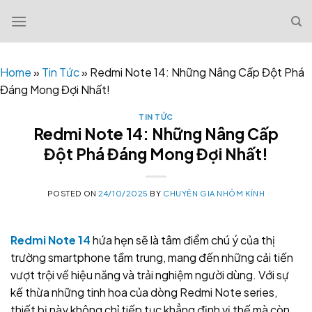
Skip
to
content
Home
»
Tin Tức
»
Redmi Note 14: Những Nâng Cấp Đột Phá
Đáng Mong Đợi Nhất!
TIN TỨC
Redmi Note 14: Những Nâng Cấp
Đột Phá Đáng Mong Đợi Nhất!
POSTED ON
24/10/2025
BY
CHUYÊN GIA NHÔM KÍNH
Redmi Note 14
hứa hẹn sẽ là tâm điểm chú ý của thị
trường smartphone tầm trung, mang đến những cải tiến
vượt trội về hiệu năng và trải nghiệm người dùng. Với sự
kế thừa những tinh hoa của dòng Redmi Note series,
thiết bị này không chỉ tiếp tục khẳng định vị thế mà còn