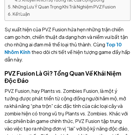
Khuyến Khích Sự Tương Tác Của Cộng Đồng
Những Lưu Ý Quan Trọng Khi Trải Nghiệm PVZ Fusion
Kết Luận
Sự xuất hiện của PVZ Fusion hứa hẹn những trận chiến
cam go hơn, chiến thuật đa dạng hơn và niềm vui bất tận
cho những ai đam mê thể loại thủ thành. Cùng
Top 10
Nhôm Kính
theo dõi chi tiết về hiện tượng game đầy hấp
dẫn này.
PVZ Fusion Là Gì? Tổng Quan Về Khái Niệm
Độc Đáo
PVZ Fusion, hay Plants vs. Zombies Fusion, là một ý
tưởng được phát triển từ cộng đồng người hâm mộ, mở
ra khả năng “pha trộn” các đặc tính của các loại cây và
zombie hiện có trong vũ trụ Plants vs. Zombies. Khác với
các phiên bản game chính thức, PVZ Fusion tập trung
vào việc tạo ra những đơn vị “lai” với bộ kỹ năng độc đáo,