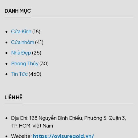
DANH MỤC
Cửa Kính
(18)
Cửa nhôm
(41)
Nhà Đẹp
(25)
Phong Thủy
(30)
Tin Tức
(460)
LIÊN HỆ
Địa Chỉ: 128 Nguyễn Đình Chiểu, Phường 5, Quận 3,
TP.HCM, Việt Nam
Website:
https://ovisuregold.vn/