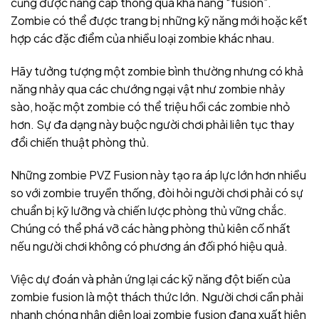
cũng được nâng cấp thông qua khả năng “fusion”.
Zombie có thể được trang bị những kỹ năng mới hoặc kết
hợp các đặc điểm của nhiều loại zombie khác nhau.
Hãy tưởng tượng một zombie bình thường nhưng có khả
năng nhảy qua các chướng ngại vật như zombie nhảy
sào, hoặc một zombie có thể triệu hồi các zombie nhỏ
hơn. Sự đa dạng này buộc người chơi phải liên tục thay
đổi chiến thuật phòng thủ.
Những zombie PVZ Fusion này tạo ra áp lực lớn hơn nhiều
so với zombie truyền thống, đòi hỏi người chơi phải có sự
chuẩn bị kỹ lưỡng và chiến lược phòng thủ vững chắc.
Chúng có thể phá vỡ các hàng phòng thủ kiên cố nhất
nếu người chơi không có phương án đối phó hiệu quả.
Việc dự đoán và phản ứng lại các kỹ năng đột biến của
zombie fusion là một thách thức lớn. Người chơi cần phải
nhanh chóng nhận diện loại zombie fusion đang xuất hiện