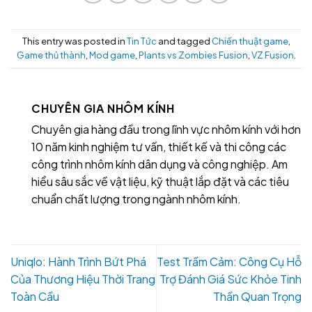
This entry was posted in
Tin Tức
and tagged
Chiến thuật game
,
Game thủ thành
,
Mod game
,
Plants vs Zombies Fusion
,
VZ Fusion
.
CHUYÊN GIA NHÔM KÍNH
Chuyên gia hàng đầu trong lĩnh vực nhôm kính với hơn
10 năm kinh nghiệm tư vấn, thiết kế và thi công các
công trình nhôm kính dân dụng và công nghiệp. Am
hiểu sâu sắc về vật liệu, kỹ thuật lắp đặt và các tiêu
chuẩn chất lượng trong ngành nhôm kính.
Uniqlo: Hành Trình Bứt Phá
Test Trầm Cảm: Công Cụ Hỗ
Của Thương Hiệu Thời Trang
Trợ Đánh Giá Sức Khỏe Tinh
Toàn Cầu
Thần Quan Trọng