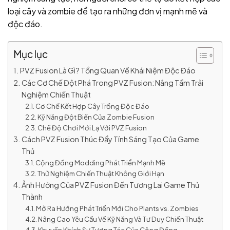
loại cây và zombie để tạo ra những đơn vị mạnh mẽ và
độc đáo.
Mục lục
PVZ Fusion Là Gì? Tổng Quan Về Khái Niệm Độc Đáo
Các Cơ Chế Đột Phá Trong PVZ Fusion: Nâng Tầm Trải
Nghiệm Chiến Thuật
Cơ Chế Kết Hợp Cây Trồng Độc Đáo
Kỹ Năng Đột Biến Của Zombie Fusion
Chế Độ Chơi Mới Lạ Với PVZ Fusion
Cách PVZ Fusion Thúc Đẩy Tính Sáng Tạo Của Game
Thủ
Cộng Đồng Modding Phát Triển Mạnh Mẽ
Thử Nghiệm Chiến Thuật Không Giới Hạn
Ảnh Hưởng Của PVZ Fusion Đến Tương Lai Game Thủ
Thành
Mở Ra Hướng Phát Triển Mới Cho Plants vs. Zombies
Nâng Cao Yêu Cầu Về Kỹ Năng Và Tư Duy Chiến Thuật