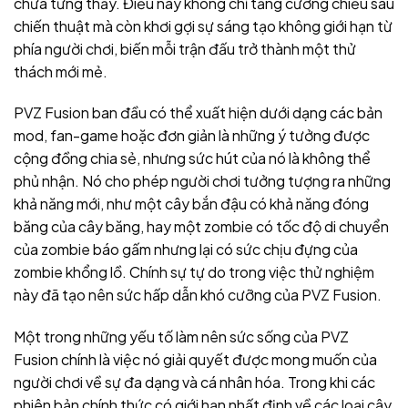
chưa từng thấy. Điều này không chỉ tăng cường chiều sâu
chiến thuật mà còn khơi gợi sự sáng tạo không giới hạn từ
phía người chơi, biến mỗi trận đấu trở thành một thử
thách mới mẻ.
PVZ Fusion ban đầu có thể xuất hiện dưới dạng các bản
mod, fan-game hoặc đơn giản là những ý tưởng được
cộng đồng chia sẻ, nhưng sức hút của nó là không thể
phủ nhận. Nó cho phép người chơi tưởng tượng ra những
khả năng mới, như một cây bắn đậu có khả năng đóng
băng của cây băng, hay một zombie có tốc độ di chuyển
của zombie báo gấm nhưng lại có sức chịu đựng của
zombie khổng lồ. Chính sự tự do trong việc thử nghiệm
này đã tạo nên sức hấp dẫn khó cưỡng của PVZ Fusion.
Một trong những yếu tố làm nên sức sống của PVZ
Fusion chính là việc nó giải quyết được mong muốn của
người chơi về sự đa dạng và cá nhân hóa. Trong khi các
phiên bản chính thức có giới hạn nhất định về các loại cây