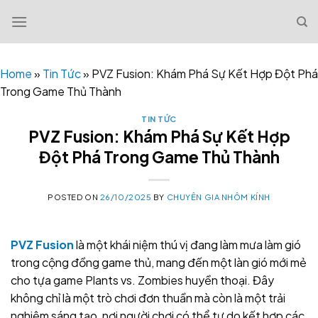
Skip
to
content
Home
»
Tin Tức
»
PVZ Fusion: Khám Phá Sự Kết Hợp Đột Phá
Trong Game Thủ Thành
TIN TỨC
PVZ Fusion: Khám Phá Sự Kết Hợp
Đột Phá Trong Game Thủ Thành
POSTED ON
26/10/2025
BY
CHUYÊN GIA NHÔM KÍNH
PVZ Fusion
là một khái niệm thú vị đang làm mưa làm gió
trong cộng đồng game thủ, mang đến một làn gió mới mẻ
cho tựa game Plants vs. Zombies huyền thoại. Đây
không chỉ là một trò chơi đơn thuần mà còn là một trải
nghiệm sáng tạo, nơi người chơi có thể tự do kết hợp các