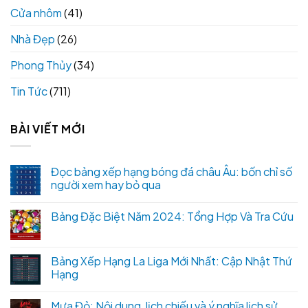
Cửa nhôm
(41)
Nhà Đẹp
(26)
Phong Thủy
(34)
Tin Tức
(711)
BÀI VIẾT MỚI
Đọc bảng xếp hạng bóng đá châu Âu: bốn chỉ số
người xem hay bỏ qua
Bảng Đặc Biệt Năm 2024: Tổng Hợp Và Tra Cứu
Bảng Xếp Hạng La Liga Mới Nhất: Cập Nhật Thứ
Hạng
Mưa Đỏ: Nội dung, lịch chiếu và ý nghĩa lịch sử