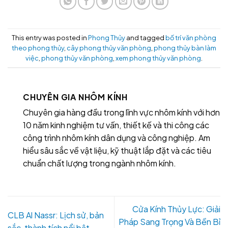
This entry was posted in
Phong Thủy
and tagged
bố trí văn phòng
theo phong thủy
,
cây phong thủy văn phòng
,
phong thủy bàn làm
việc
,
phong thủy văn phòng
,
xem phong thủy văn phòng
.
CHUYÊN GIA NHÔM KÍNH
Chuyên gia hàng đầu trong lĩnh vực nhôm kính với hơn
10 năm kinh nghiệm tư vấn, thiết kế và thi công các
công trình nhôm kính dân dụng và công nghiệp. Am
hiểu sâu sắc về vật liệu, kỹ thuật lắp đặt và các tiêu
chuẩn chất lượng trong ngành nhôm kính.
Cửa Kính Thủy Lực: Giải
CLB Al Nassr: Lịch sử, bản
Pháp Sang Trọng Và Bền Bỉ
sắc, thành tích nổi bật