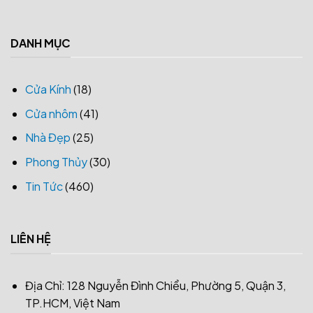
DANH MỤC
Cửa Kính
(18)
Cửa nhôm
(41)
Nhà Đẹp
(25)
Phong Thủy
(30)
Tin Tức
(460)
LIÊN HỆ
Địa Chỉ: 128 Nguyễn Đình Chiểu, Phường 5, Quận 3,
TP.HCM, Việt Nam