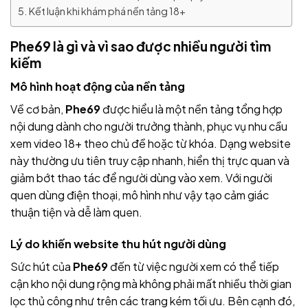
Kết luận khi khám phá nền tảng 18+
Phe69 là gì và vì sao được nhiều người tìm
kiếm
Mô hình hoạt động của nền tảng
Về cơ bản,
Phe69
được hiểu là một nền tảng tổng hợp
nội dung dành cho người trưởng thành, phục vụ nhu cầu
xem video 18+ theo chủ đề hoặc từ khóa. Dạng website
này thường ưu tiên truy cập nhanh, hiển thị trực quan và
giảm bớt thao tác để người dùng vào xem. Với người
quen dùng điện thoại, mô hình như vậy tạo cảm giác
thuận tiện và dễ làm quen.
Lý do khiến website thu hút người dùng
Sức hút của
Phe69
đến từ việc người xem có thể tiếp
cận kho nội dung rộng mà không phải mất nhiều thời gian
lọc thủ công như trên các trang kém tối ưu. Bên cạnh đó,