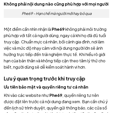
Không phải nội dung nào cũng phù hợp với mọi người
Phe69 – Hạn chế mà người mới hay bỏ qua
Một điểm cần nhìn nhận là
Phe69
không phải môi trường
phù hợp với tất cả người dùng, ngay cả khi họ đã đủ tuổi
truy cập. Chuẩn mực cá nhân, bối cảnh gia đình, nơi làm
việc và mức độ nhạy cảm với nội dung người lớn sẽ ảnh
hưởng trực tiếp đến trải nghiệm thực tế. Khi hiểu rõ giới
hạn của bản thân và không tiếp cận theo tâm lý thử cho
biết, người dùng sẽ dễ kiểm soát hành vi hơn.
Lưu ý quan trọng trước khi truy cập
Ưu tiên bảo mật và quyền riêng tư cá nhân
Khi vào các website như
Phe69
, quyền riêng tư nên
được đặt lên trước cả nội dung đang xem. Bạn cần chú ý
đến lịch sử trình duyệt, quyền gửi thông báo, các cửa sổ