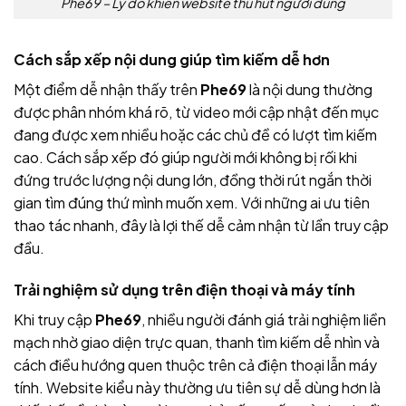
Phe69 – Lý do khiến website thu hút người dùng
Cách sắp xếp nội dung giúp tìm kiếm dễ hơn
Một điểm dễ nhận thấy trên
Phe69
là nội dung thường
được phân nhóm khá rõ, từ video mới cập nhật đến mục
đang được xem nhiều hoặc các chủ đề có lượt tìm kiếm
cao. Cách sắp xếp đó giúp người mới không bị rối khi
đứng trước lượng nội dung lớn, đồng thời rút ngắn thời
gian tìm đúng thứ mình muốn xem. Với những ai ưu tiên
thao tác nhanh, đây là lợi thế dễ cảm nhận từ lần truy cập
đầu.
Trải nghiệm sử dụng trên điện thoại và máy tính
Khi truy cập
Phe69
, nhiều người đánh giá trải nghiệm liền
mạch nhờ giao diện trực quan, thanh tìm kiếm dễ nhìn và
cách điều hướng quen thuộc trên cả điện thoại lẫn máy
tính. Website kiểu này thường ưu tiên sự dễ dùng hơn là